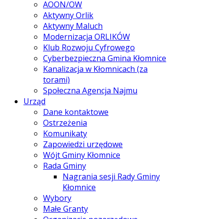
AOON/OW
Aktywny Orlik
Aktywny Maluch
Modernizacja ORLIKÓW
Klub Rozwoju Cyfrowego
Cyberbezpieczna Gmina Kłomnice
Kanalizacja w Kłomnicach (za
torami)
Społeczna Agencja Najmu
Urząd
Dane kontaktowe
Ostrzeżenia
Komunikaty
Zapowiedzi urzędowe
Wójt Gminy Kłomnice
Rada Gminy
Nagrania sesji Rady Gminy
Kłomnice
Wybory
Małe Granty