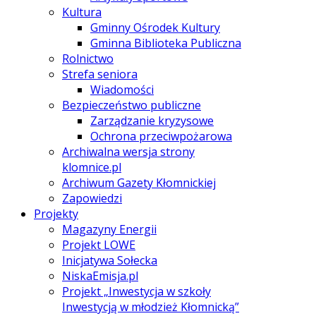
Kultura
Gminny Ośrodek Kultury
Gminna Biblioteka Publiczna
Rolnictwo
Strefa seniora
Wiadomości
Bezpieczeństwo publiczne
Zarządzanie kryzysowe
Ochrona przeciwpożarowa
Archiwalna wersja strony
klomnice.pl
Archiwum Gazety Kłomnickiej
Zapowiedzi
Projekty
Magazyny Energii
Projekt LOWE
Inicjatywa Sołecka
NiskaEmisja.pl
Projekt „Inwestycja w szkoły
Inwestycją w młodzież Kłomnicką”