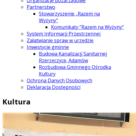
Organizacje pozarządowe
Partnerstwo
Stowarzyszenie „Razem na
Wyżyny”
Komunikaty "Razem na Wyżyny"
System Informacji Przestrzennej
Załatwianie spraw w urzędzie
Inwestycje gminne
Budowa Kanalizacji Sanitarnej
Rzerzęczyce, Adamów
Rozbudowa Gminnego Ośrodka
Kultury
Ochrona Danych Osobowych
Deklaracja Dostępności
Kultura