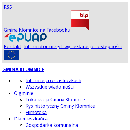
RSS
Gmina Kłomnice na Facebooku
Kontakt
Informator urzędowy
Deklaracja Dostępności
GMINA KŁOMNICE
Informacja o ciasteczkach
Wszystkie wiadomości
O gminie
Lokalizacja Gminy Kłomnice
Rys historyczny Gminy Kłomnice
Filmoteka
Dla mieszkańca
Gospodarka komunalna