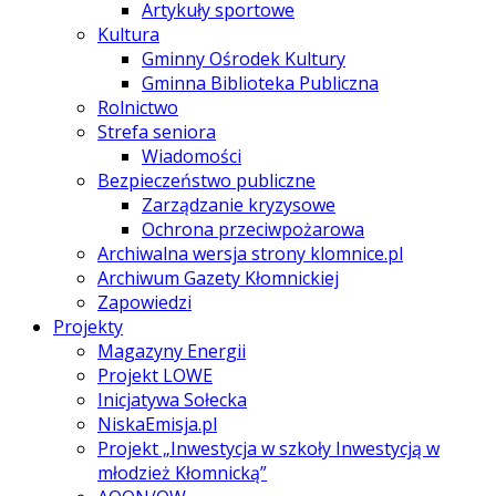
Artykuły sportowe
Kultura
Gminny Ośrodek Kultury
Gminna Biblioteka Publiczna
Rolnictwo
Strefa seniora
Wiadomości
Bezpieczeństwo publiczne
Zarządzanie kryzysowe
Ochrona przeciwpożarowa
Archiwalna wersja strony klomnice.pl
Archiwum Gazety Kłomnickiej
Zapowiedzi
Projekty
Magazyny Energii
Projekt LOWE
Inicjatywa Sołecka
NiskaEmisja.pl
Projekt „Inwestycja w szkoły Inwestycją w
młodzież Kłomnicką”