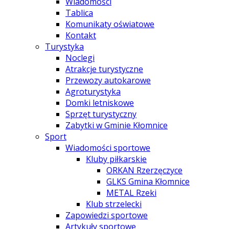
Wiadomości
Tablica
Komunikaty oświatowe
Kontakt
Turystyka
Noclegi
Atrakcje turystyczne
Przewozy autokarowe
Agroturystyka
Domki letniskowe
Sprzęt turystyczny
Zabytki w Gminie Kłomnice
Sport
Wiadomości sportowe
Kluby piłkarskie
ORKAN Rzerzęczyce
GLKS Gmina Kłomnice
METAL Rzeki
Klub strzelecki
Zapowiedzi sportowe
Artykuły sportowe