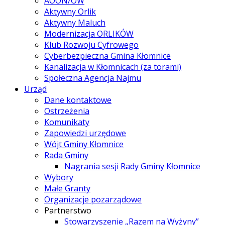
AOON/OW
Aktywny Orlik
Aktywny Maluch
Modernizacja ORLIKÓW
Klub Rozwoju Cyfrowego
Cyberbezpieczna Gmina Kłomnice
Kanalizacja w Kłomnicach (za torami)
Społeczna Agencja Najmu
Urząd
Dane kontaktowe
Ostrzeżenia
Komunikaty
Zapowiedzi urzędowe
Wójt Gminy Kłomnice
Rada Gminy
Nagrania sesji Rady Gminy Kłomnice
Wybory
Małe Granty
Organizacje pozarządowe
Partnerstwo
Stowarzyszenie „Razem na Wyżyny”