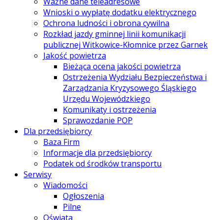
Ważne dane teleadresowe
Wnioski o wypłatę dodatku elektrycznego
Ochrona ludności i obrona cywilna
Rozkład jazdy gminnej linii komunikacji
publicznej Witkowice-Kłomnice przez Garnek
Jakość powietrza
Bieżąca ocena jakości powietrza
Ostrzeżenia Wydziału Bezpieczeństwa i
Zarządzania Kryzysowego Śląskiego
Urzędu Wojewódzkiego
Komunikaty i ostrzeżenia
Sprawozdanie POP
Dla przedsiębiorcy
Baza Firm
Informacje dla przedsiębiorcy
Podatek od środków transportu
Serwisy
Wiadomości
Ogłoszenia
Pilne
Oświata