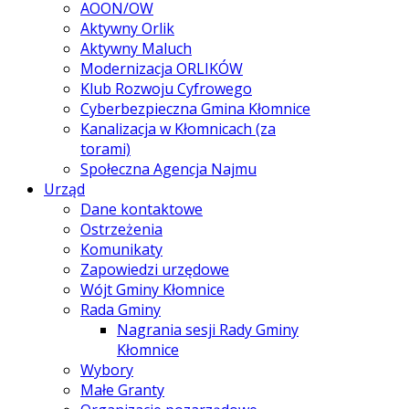
AOON/OW
Aktywny Orlik
Aktywny Maluch
Modernizacja ORLIKÓW
Klub Rozwoju Cyfrowego
Cyberbezpieczna Gmina Kłomnice
Kanalizacja w Kłomnicach (za
torami)
Społeczna Agencja Najmu
Urząd
Dane kontaktowe
Ostrzeżenia
Komunikaty
Zapowiedzi urzędowe
Wójt Gminy Kłomnice
Rada Gminy
Nagrania sesji Rady Gminy
Kłomnice
Wybory
Małe Granty