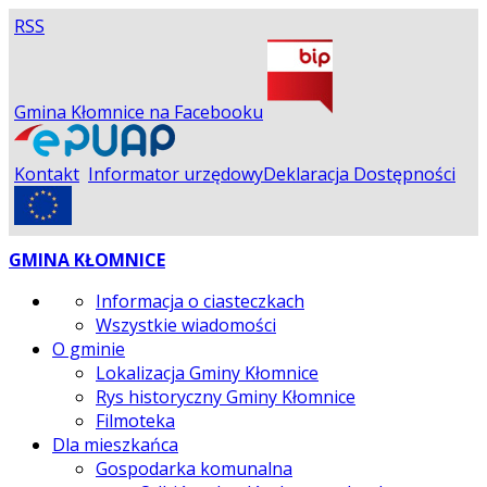
RSS
Gmina Kłomnice na Facebooku
Kontakt
Informator urzędowy
Deklaracja Dostępności
GMINA KŁOMNICE
Informacja o ciasteczkach
Wszystkie wiadomości
O gminie
Lokalizacja Gminy Kłomnice
Rys historyczny Gminy Kłomnice
Filmoteka
Dla mieszkańca
Gospodarka komunalna