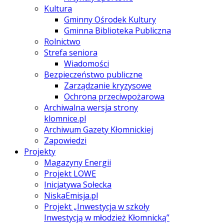
Kultura
Gminny Ośrodek Kultury
Gminna Biblioteka Publiczna
Rolnictwo
Strefa seniora
Wiadomości
Bezpieczeństwo publiczne
Zarządzanie kryzysowe
Ochrona przeciwpożarowa
Archiwalna wersja strony
klomnice.pl
Archiwum Gazety Kłomnickiej
Zapowiedzi
Projekty
Magazyny Energii
Projekt LOWE
Inicjatywa Sołecka
NiskaEmisja.pl
Projekt „Inwestycja w szkoły
Inwestycją w młodzież Kłomnicką”