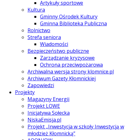
Artykuły sportowe
Kultura
Gminny Ośrodek Kultury
Gminna Biblioteka Publiczna
Rolnictwo
Strefa seniora
Wiadomości
Bezpieczeństwo publiczne
Zarządzanie kryzysowe
Ochrona przeciwpożarowa
Archiwalna wersja strony klomnice.pl
Archiwum Gazety Kłomnickiej
Zapowiedzi
Projekty
Magazyny Energii
Projekt LOWE
Inicjatywa Sołecka
NiskaEmisja.pl
Projekt „Inwestycja w szkoły Inwestycją w
młodzież Kłomnicką”