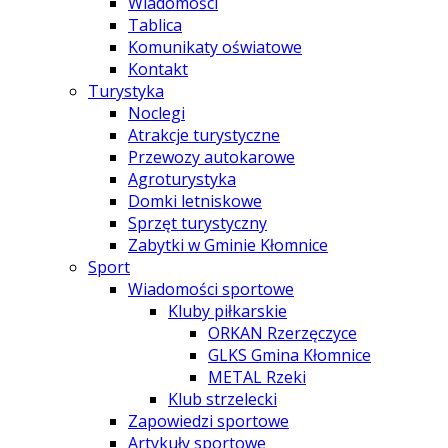
Wiadomości
Tablica
Komunikaty oświatowe
Kontakt
Turystyka
Noclegi
Atrakcje turystyczne
Przewozy autokarowe
Agroturystyka
Domki letniskowe
Sprzęt turystyczny
Zabytki w Gminie Kłomnice
Sport
Wiadomości sportowe
Kluby piłkarskie
ORKAN Rzerzęczyce
GLKS Gmina Kłomnice
METAL Rzeki
Klub strzelecki
Zapowiedzi sportowe
Artykuły sportowe