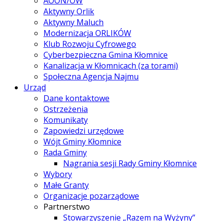
AOON/OW
Aktywny Orlik
Aktywny Maluch
Modernizacja ORLIKÓW
Klub Rozwoju Cyfrowego
Cyberbezpieczna Gmina Kłomnice
Kanalizacja w Kłomnicach (za torami)
Społeczna Agencja Najmu
Urząd
Dane kontaktowe
Ostrzeżenia
Komunikaty
Zapowiedzi urzędowe
Wójt Gminy Kłomnice
Rada Gminy
Nagrania sesji Rady Gminy Kłomnice
Wybory
Małe Granty
Organizacje pozarządowe
Partnerstwo
Stowarzyszenie „Razem na Wyżyny”