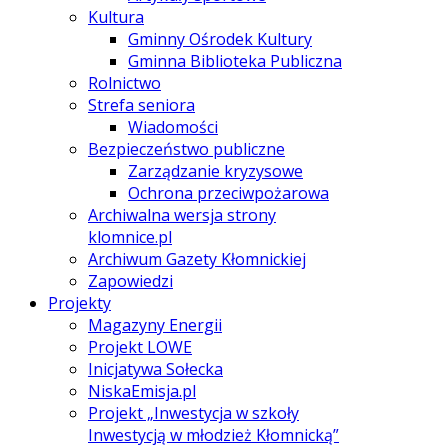
Kultura
Gminny Ośrodek Kultury
Gminna Biblioteka Publiczna
Rolnictwo
Strefa seniora
Wiadomości
Bezpieczeństwo publiczne
Zarządzanie kryzysowe
Ochrona przeciwpożarowa
Archiwalna wersja strony
klomnice.pl
Archiwum Gazety Kłomnickiej
Zapowiedzi
Projekty
Magazyny Energii
Projekt LOWE
Inicjatywa Sołecka
NiskaEmisja.pl
Projekt „Inwestycja w szkoły
Inwestycją w młodzież Kłomnicką”