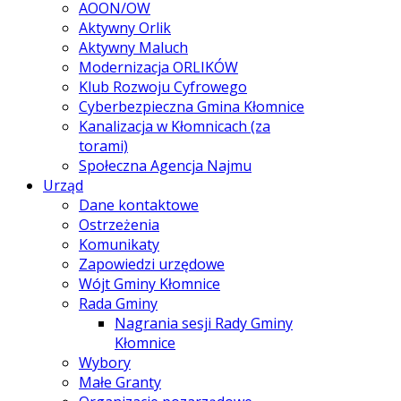
AOON/OW
Aktywny Orlik
Aktywny Maluch
Modernizacja ORLIKÓW
Klub Rozwoju Cyfrowego
Cyberbezpieczna Gmina Kłomnice
Kanalizacja w Kłomnicach (za
torami)
Społeczna Agencja Najmu
Urząd
Dane kontaktowe
Ostrzeżenia
Komunikaty
Zapowiedzi urzędowe
Wójt Gminy Kłomnice
Rada Gminy
Nagrania sesji Rady Gminy
Kłomnice
Wybory
Małe Granty