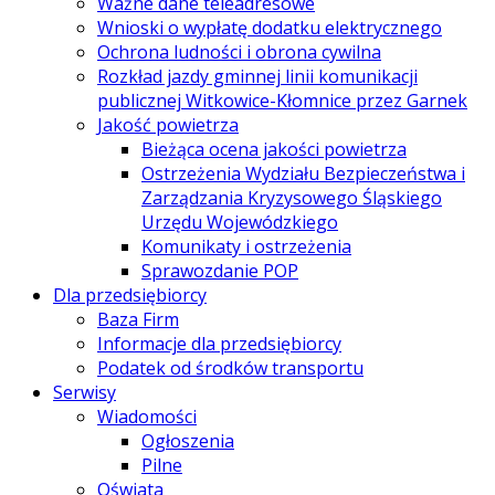
Ważne dane teleadresowe
Wnioski o wypłatę dodatku elektrycznego
Ochrona ludności i obrona cywilna
Rozkład jazdy gminnej linii komunikacji
publicznej Witkowice-Kłomnice przez Garnek
Jakość powietrza
Bieżąca ocena jakości powietrza
Ostrzeżenia Wydziału Bezpieczeństwa i
Zarządzania Kryzysowego Śląskiego
Urzędu Wojewódzkiego
Komunikaty i ostrzeżenia
Sprawozdanie POP
Dla przedsiębiorcy
Baza Firm
Informacje dla przedsiębiorcy
Podatek od środków transportu
Serwisy
Wiadomości
Ogłoszenia
Pilne
Oświata