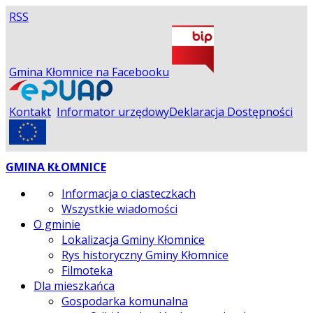
RSS
Gmina Kłomnice na Facebooku
Kontakt
Informator urzędowy
Deklaracja Dostępności
GMINA KŁOMNICE
Informacja o ciasteczkach
Wszystkie wiadomości
O gminie
Lokalizacja Gminy Kłomnice
Rys historyczny Gminy Kłomnice
Filmoteka
Dla mieszkańca
Gospodarka komunalna