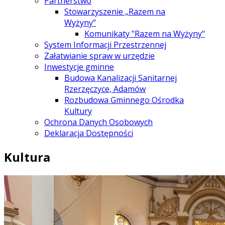
Partnerstwo
Stowarzyszenie „Razem na
Wyżyny”
Komunikaty "Razem na Wyżyny"
System Informacji Przestrzennej
Załatwianie spraw w urzędzie
Inwestycje gminne
Budowa Kanalizacji Sanitarnej
Rzerzęczyce, Adamów
Rozbudowa Gminnego Ośrodka
Kultury
Ochrona Danych Osobowych
Deklaracja Dostępności
Kultura