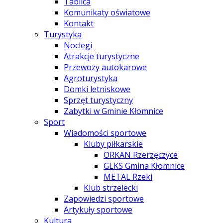
Tablica
Komunikaty oświatowe
Kontakt
Turystyka
Noclegi
Atrakcje turystyczne
Przewozy autokarowe
Agroturystyka
Domki letniskowe
Sprzęt turystyczny
Zabytki w Gminie Kłomnice
Sport
Wiadomości sportowe
Kluby piłkarskie
ORKAN Rzerzęczyce
GLKS Gmina Kłomnice
METAL Rzeki
Klub strzelecki
Zapowiedzi sportowe
Artykuły sportowe
Kultura