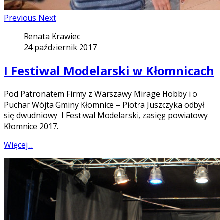
Previous
Next
Renata Krawiec
24 październik 2017
I Festiwal Modelarski w Kłomnicach
Pod Patronatem Firmy z Warszawy Mirage Hobby i o
Puchar Wójta Gminy Kłomnice – Piotra Juszczyka odbył
się dwudniowy I Festiwal Modelarski, zasięg powiatowy
Kłomnice 2017.
Więcej…