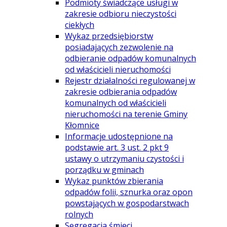
Podmioty świadczące usługi w
zakresie odbioru nieczystości
ciekłych
Wykaz przedsiębiorstw
posiadających zezwolenie na
odbieranie odpadów komunalnych
od właścicieli nieruchomości
Rejestr działalności regulowanej w
zakresie odbierania odpadów
komunalnych od właścicieli
nieruchomości na terenie Gminy
Kłomnice
Informacje udostępnione na
podstawie art. 3 ust. 2 pkt 9
ustawy o utrzymaniu czystości i
porządku w gminach
Wykaz punktów zbierania
odpadów folii, sznurka oraz opon
powstających w gospodarstwach
rolnych
Segregacja śmieci