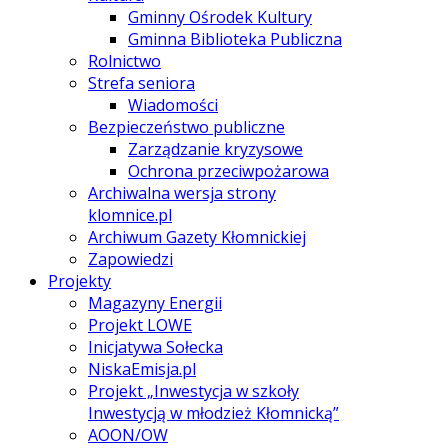
Gminny Ośrodek Kultury
Gminna Biblioteka Publiczna
Rolnictwo
Strefa seniora
Wiadomości
Bezpieczeństwo publiczne
Zarządzanie kryzysowe
Ochrona przeciwpożarowa
Archiwalna wersja strony
klomnice.pl
Archiwum Gazety Kłomnickiej
Zapowiedzi
Projekty
Magazyny Energii
Projekt LOWE
Inicjatywa Sołecka
NiskaEmisja.pl
Projekt „Inwestycja w szkoły
Inwestycją w młodzież Kłomnicką”
AOON/OW