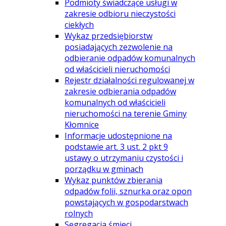
Podmioty świadczące usługi w
zakresie odbioru nieczystości
ciekłych
Wykaz przedsiębiorstw
posiadających zezwolenie na
odbieranie odpadów komunalnych
od właścicieli nieruchomości
Rejestr działalności regulowanej w
zakresie odbierania odpadów
komunalnych od właścicieli
nieruchomości na terenie Gminy
Kłomnice
Informacje udostępnione na
podstawie art. 3 ust. 2 pkt 9
ustawy o utrzymaniu czystości i
porządku w gminach
Wykaz punktów zbierania
odpadów folii, sznurka oraz opon
powstających w gospodarstwach
rolnych
Segregacja śmieci