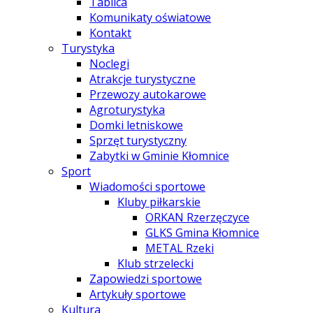
Tablica
Komunikaty oświatowe
Kontakt
Turystyka
Noclegi
Atrakcje turystyczne
Przewozy autokarowe
Agroturystyka
Domki letniskowe
Sprzęt turystyczny
Zabytki w Gminie Kłomnice
Sport
Wiadomości sportowe
Kluby piłkarskie
ORKAN Rzerzęczyce
GLKS Gmina Kłomnice
METAL Rzeki
Klub strzelecki
Zapowiedzi sportowe
Artykuły sportowe
Kultura