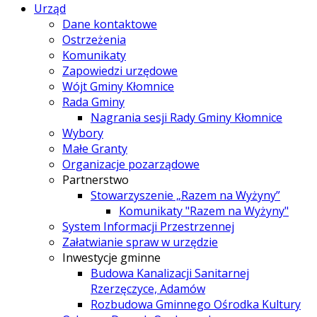
Urząd
Dane kontaktowe
Ostrzeżenia
Komunikaty
Zapowiedzi urzędowe
Wójt Gminy Kłomnice
Rada Gminy
Nagrania sesji Rady Gminy Kłomnice
Wybory
Małe Granty
Organizacje pozarządowe
Partnerstwo
Stowarzyszenie „Razem na Wyżyny”
Komunikaty "Razem na Wyżyny"
System Informacji Przestrzennej
Załatwianie spraw w urzędzie
Inwestycje gminne
Budowa Kanalizacji Sanitarnej
Rzerzęczyce, Adamów
Rozbudowa Gminnego Ośrodka Kultury