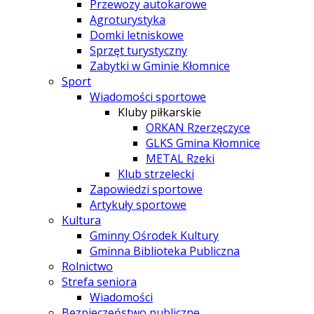
Przewozy autokarowe
Agroturystyka
Domki letniskowe
Sprzęt turystyczny
Zabytki w Gminie Kłomnice
Sport
Wiadomości sportowe
Kluby piłkarskie
ORKAN Rzerzęczyce
GLKS Gmina Kłomnice
METAL Rzeki
Klub strzelecki
Zapowiedzi sportowe
Artykuły sportowe
Kultura
Gminny Ośrodek Kultury
Gminna Biblioteka Publiczna
Rolnictwo
Strefa seniora
Wiadomości
Bezpieczeństwo publiczne