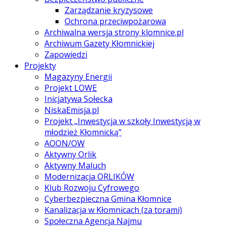
Zarządzanie kryzysowe
Ochrona przeciwpożarowa
Archiwalna wersja strony klomnice.pl
Archiwum Gazety Kłomnickiej
Zapowiedzi
Projekty
Magazyny Energii
Projekt LOWE
Inicjatywa Sołecka
NiskaEmisja.pl
Projekt „Inwestycja w szkoły Inwestycją w
młodzież Kłomnicką”
AOON/OW
Aktywny Orlik
Aktywny Maluch
Modernizacja ORLIKÓW
Klub Rozwoju Cyfrowego
Cyberbezpieczna Gmina Kłomnice
Kanalizacja w Kłomnicach (za torami)
Społeczna Agencja Najmu