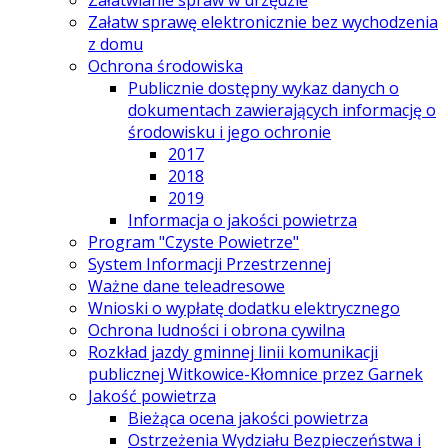
Załatwianie spraw w urzędzie
Załatw sprawę elektronicznie bez wychodzenia
z domu
Ochrona środowiska
Publicznie dostępny wykaz danych o
dokumentach zawierających informację o
środowisku i jego ochronie
2017
2018
2019
Informacja o jakości powietrza
Program "Czyste Powietrze"
System Informacji Przestrzennej
Ważne dane teleadresowe
Wnioski o wypłatę dodatku elektrycznego
Ochrona ludności i obrona cywilna
Rozkład jazdy gminnej linii komunikacji
publicznej Witkowice-Kłomnice przez Garnek
Jakość powietrza
Bieżąca ocena jakości powietrza
Ostrzeżenia Wydziału Bezpieczeństwa i