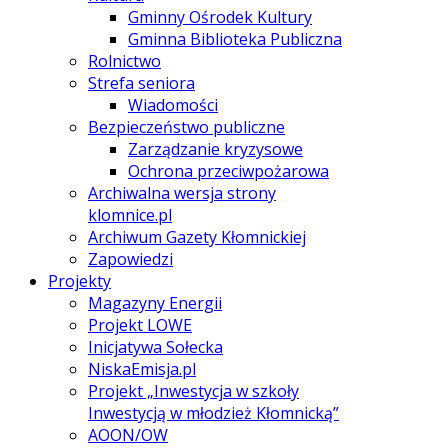
Gminny Ośrodek Kultury
Gminna Biblioteka Publiczna
Rolnictwo
Strefa seniora
Wiadomości
Bezpieczeństwo publiczne
Zarządzanie kryzysowe
Ochrona przeciwpożarowa
Archiwalna wersja strony
klomnice.pl
Archiwum Gazety Kłomnickiej
Zapowiedzi
Projekty
Magazyny Energii
Projekt LOWE
Inicjatywa Sołecka
NiskaEmisja.pl
Projekt „Inwestycja w szkoły
Inwestycją w młodzież Kłomnicką”
AOON/OW