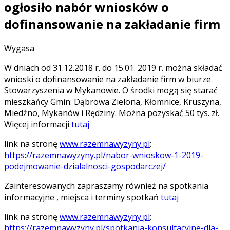
ogłosiło nabór wniosków o
dofinansowanie na zakładanie firm
Wygasa
W dniach od 31.12.2018 r. do 15.01. 2019 r. można składać
wnioski o dofinansowanie na zakładanie firm w biurze
Stowarzyszenia w Mykanowie. O środki mogą się starać
mieszkańcy Gmin: Dąbrowa Zielona, Kłomnice, Kruszyna,
Miedźno, Mykanów i Rędziny. Można pozyskać 50 tys. zł.
Więcej informacji
tutaj
link na stronę
www.razemnawyzyny.pl
:
https://razemnawyzyny.pl/nabor-wnioskow-1-2019-
podejmowanie-dzialalnosci-gospodarczej/
Zainteresowanych zapraszamy również na spotkania
informacyjne , miejsca i terminy spotkań
tutaj
link na stronę
www.razemnawyzyny.pl
:
https://razemnawyzyny.pl/spotkania-konsultacyjne-dla-