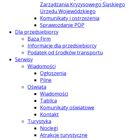
Zarządzania Kryzysowego Śląskiego
Urzędu Wojewódzkiego
Komunikaty i ostrzeżenia
Sprawozdanie POP
Dla przedsiębiorcy
Baza Firm
Informacje dla przedsiębiorcy
Podatek od środków transportu
Serwisy
Wiadomości
Ogłoszenia
Pilne
Oświata
Wiadomości
Tablica
Komunikaty oświatowe
Kontakt
Turystyka
Noclegi
Atrakcje turystyczne