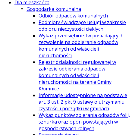
Dla mieszkańca
Gospodarka komunalna
Odbiór odpadów komunalnych
Podmioty świadczące usługi w zakresie
odbioru nieczystości ciekłych
Wykaz przedsiębiorstw posiadających
zezwolenie na odbieranie odpadów
komunalnych od właścicieli
nieruchomości
Rejestr działalności regulowanej w
zakresie odbierania odpadów
komunalnych od właścicieli
nieruchomości na terenie Gminy
Kłomnice
Informacje udostępnione na podstawie
art. 3 ust. 2 pkt 9 ustawy o utrzymaniu
czystości i porządku w gminach
Wykaz punktów zbierania odpadów folii,
sznurka oraz opon powstających w
gospodarstwach rolnych
Segregacja śmieci