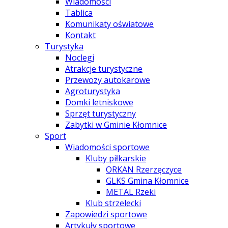
Wiadomości
Tablica
Komunikaty oświatowe
Kontakt
Turystyka
Noclegi
Atrakcje turystyczne
Przewozy autokarowe
Agroturystyka
Domki letniskowe
Sprzęt turystyczny
Zabytki w Gminie Kłomnice
Sport
Wiadomości sportowe
Kluby piłkarskie
ORKAN Rzerzęczyce
GLKS Gmina Kłomnice
METAL Rzeki
Klub strzelecki
Zapowiedzi sportowe
Artykuły sportowe