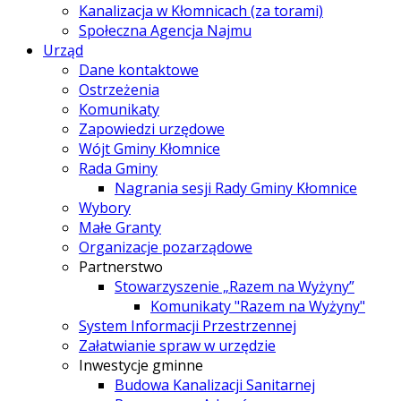
Kanalizacja w Kłomnicach (za torami)
Społeczna Agencja Najmu
Urząd
Dane kontaktowe
Ostrzeżenia
Komunikaty
Zapowiedzi urzędowe
Wójt Gminy Kłomnice
Rada Gminy
Nagrania sesji Rady Gminy Kłomnice
Wybory
Małe Granty
Organizacje pozarządowe
Partnerstwo
Stowarzyszenie „Razem na Wyżyny”
Komunikaty "Razem na Wyżyny"
System Informacji Przestrzennej
Załatwianie spraw w urzędzie
Inwestycje gminne
Budowa Kanalizacji Sanitarnej