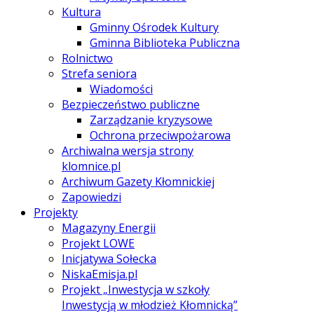
Kultura
Gminny Ośrodek Kultury
Gminna Biblioteka Publiczna
Rolnictwo
Strefa seniora
Wiadomości
Bezpieczeństwo publiczne
Zarządzanie kryzysowe
Ochrona przeciwpożarowa
Archiwalna wersja strony
klomnice.pl
Archiwum Gazety Kłomnickiej
Zapowiedzi
Projekty
Magazyny Energii
Projekt LOWE
Inicjatywa Sołecka
NiskaEmisja.pl
Projekt „Inwestycja w szkoły
Inwestycją w młodzież Kłomnicką”