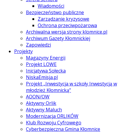
Wiadomości
Bezpieczeństwo publiczne
Zarządzanie kryzysowe
Ochrona przeciwpożarowa
Archiwalna wersja strony klomnice.pl
Archiwum Gazety Kłomnickiej
Zapowiedzi
Projekty
Magazyny Energii
Projekt LOWE
Inicjatywa Sołecka
NiskaEmisja.pl
Projekt „Inwestycja w szkoły Inwestycją w
młodzież Kłomnicką”
AOON/OW
Aktywny Orlik
Aktywny Maluch
Modernizacja ORLIKÓW
Klub Rozwoju Cyfrowego
Cyberbezpieczna Gmina Kłomnice