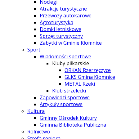
Noclegi
Atrakcje turystyczne
Przewozy autokarowe
Agroturystyka
Domki letniskowe
Sprzęt turystyczny
Zabytki w Gminie Kłomnice
Sport
Wiadomości sportowe
Kluby piłkarskie
ORKAN Rzerzęczyce
GLKS Gmina Kłomnice
METAL Rzeki
Klub strzelecki
Zapowiedzi sportowe
Artykuły sportowe
Kultura
Gminny Ośrodek Kultury
Gminna Biblioteka Publiczna
Rolnictwo
Strefa seniora