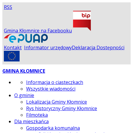
RSS
Gmina Kłomnice na Facebooku
Kontakt
Informator urzędowy
Deklaracja Dostępności
GMINA KŁOMNICE
Informacja o ciasteczkach
Wszystkie wiadomości
O gminie
Lokalizacja Gminy Kłomnice
Rys historyczny Gminy Kłomnice
Filmoteka
Dla mieszkańca
Gospodarka komunalna