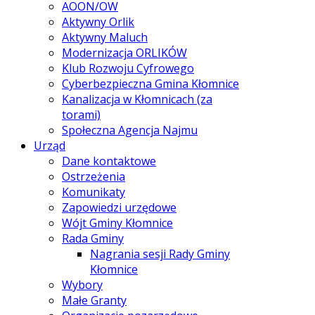
AOON/OW
Aktywny Orlik
Aktywny Maluch
Modernizacja ORLIKÓW
Klub Rozwoju Cyfrowego
Cyberbezpieczna Gmina Kłomnice
Kanalizacja w Kłomnicach (za
torami)
Społeczna Agencja Najmu
Urząd
Dane kontaktowe
Ostrzeżenia
Komunikaty
Zapowiedzi urzędowe
Wójt Gminy Kłomnice
Rada Gminy
Nagrania sesji Rady Gminy
Kłomnice
Wybory
Małe Granty