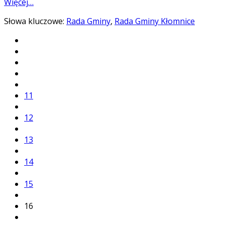
Więcej…
Słowa kluczowe:
Rada Gminy
,
Rada Gminy Kłomnice
11
12
13
14
15
16