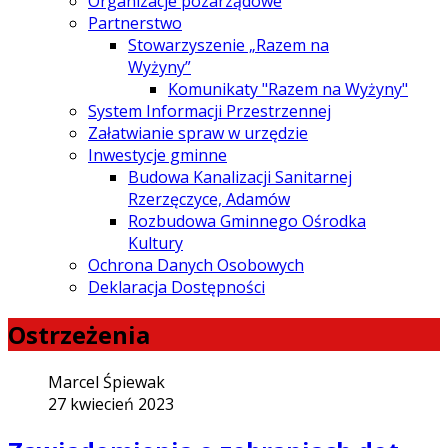
Organizacje pozarządowe
Partnerstwo
Stowarzyszenie „Razem na
Wyżyny”
Komunikaty "Razem na Wyżyny"
System Informacji Przestrzennej
Załatwianie spraw w urzędzie
Inwestycje gminne
Budowa Kanalizacji Sanitarnej
Rzerzęczyce, Adamów
Rozbudowa Gminnego Ośrodka
Kultury
Ochrona Danych Osobowych
Deklaracja Dostępności
Ostrzeżenia
Marcel Śpiewak
27 kwiecień 2023