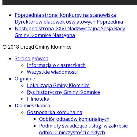
Poprzednia strona: Konkursy na stanowiska
Dyrektorów placówek oświatowych
Poprzednia
Następna strona: XXVI Nadzwyczajna Sesja Rady
Gminy Kłomnice
Następna
© 2018 Urząd Gminy Kłomnice
Strona główna
Informacja o ciasteczkach
Wszystkie wiadomości
O gminie
Lokalizacja Gminy Kłomnice
Rys historyczny Gminy Kłomnice
Filmoteka
Dla mieszkańca
Gospodarka komunalna
Odbiór odpadów komunalnych
Podmioty świadczące usługi w zakresie
odbioru nieczystości ciekłych