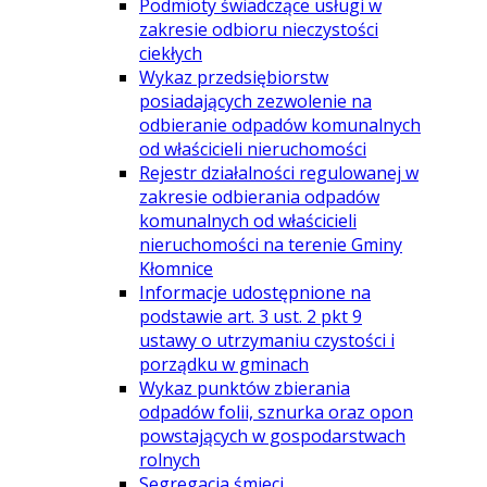
Podmioty świadczące usługi w
zakresie odbioru nieczystości
ciekłych
Wykaz przedsiębiorstw
posiadających zezwolenie na
odbieranie odpadów komunalnych
od właścicieli nieruchomości
Rejestr działalności regulowanej w
zakresie odbierania odpadów
komunalnych od właścicieli
nieruchomości na terenie Gminy
Kłomnice
Informacje udostępnione na
podstawie art. 3 ust. 2 pkt 9
ustawy o utrzymaniu czystości i
porządku w gminach
Wykaz punktów zbierania
odpadów folii, sznurka oraz opon
powstających w gospodarstwach
rolnych
Segregacja śmieci