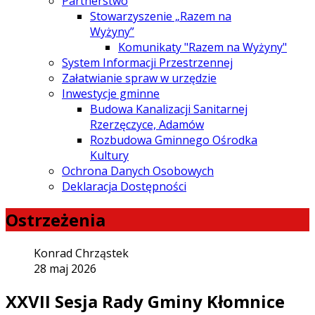
Partnerstwo
Stowarzyszenie „Razem na
Wyżyny”
Komunikaty "Razem na Wyżyny"
System Informacji Przestrzennej
Załatwianie spraw w urzędzie
Inwestycje gminne
Budowa Kanalizacji Sanitarnej
Rzerzęczyce, Adamów
Rozbudowa Gminnego Ośrodka
Kultury
Ochrona Danych Osobowych
Deklaracja Dostępności
Ostrzeżenia
Konrad Chrząstek
28 maj 2026
XXVII Sesja Rady Gminy Kłomnice