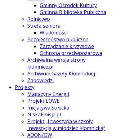
Gminny Ośrodek Kultury
Gminna Biblioteka Publiczna
Rolnictwo
Strefa seniora
Wiadomości
Bezpieczeństwo publiczne
Zarządzanie kryzysowe
Ochrona przeciwpożarowa
Archiwalna wersja strony
klomnice.pl
Archiwum Gazety Kłomnickiej
Zapowiedzi
Projekty
Magazyny Energii
Projekt LOWE
Inicjatywa Sołecka
NiskaEmisja.pl
Projekt „Inwestycja w szkoły
Inwestycją w młodzież Kłomnicką”
AOON/OW