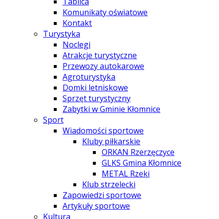
Tablica
Komunikaty oświatowe
Kontakt
Turystyka
Noclegi
Atrakcje turystyczne
Przewozy autokarowe
Agroturystyka
Domki letniskowe
Sprzęt turystyczny
Zabytki w Gminie Kłomnice
Sport
Wiadomości sportowe
Kluby piłkarskie
ORKAN Rzerzęczyce
GLKS Gmina Kłomnice
METAL Rzeki
Klub strzelecki
Zapowiedzi sportowe
Artykuły sportowe
Kultura