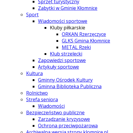
Sprzęt turystyczny
Zabytki w Gminie Kłomnice
Sport
Wiadomości sportowe
Kluby piłkarskie
ORKAN Rzerzęczyce
GLKS Gmina Kłomnice
METAL Rzeki
Klub strzelecki
Zapowiedzi sportowe
Artykuły sportowe
Kultura
Gminny Ośrodek Kultury
Gminna Biblioteka Publiczna
Rolnictwo
Strefa seniora
Wiadomości
Bezpieczeństwo publiczne
Zarządzanie kryzysowe
Ochrona przeciwpożarowa
Archiwalna wersja strony klomnice.pl