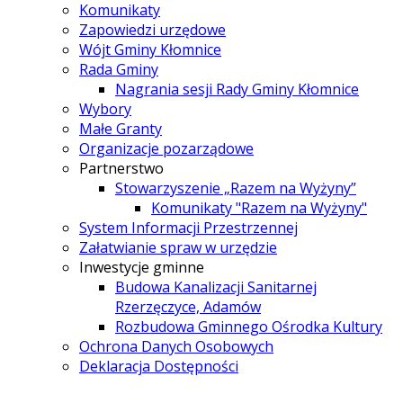
Komunikaty
Zapowiedzi urzędowe
Wójt Gminy Kłomnice
Rada Gminy
Nagrania sesji Rady Gminy Kłomnice
Wybory
Małe Granty
Organizacje pozarządowe
Partnerstwo
Stowarzyszenie „Razem na Wyżyny”
Komunikaty "Razem na Wyżyny"
System Informacji Przestrzennej
Załatwianie spraw w urzędzie
Inwestycje gminne
Budowa Kanalizacji Sanitarnej
Rzerzęczyce, Adamów
Rozbudowa Gminnego Ośrodka Kultury
Ochrona Danych Osobowych
Deklaracja Dostępności