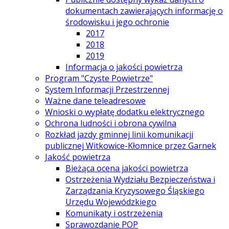
dokumentach zawierających informację o
środowisku i jego ochronie
2017
2018
2019
Informacja o jakości powietrza
Program "Czyste Powietrze"
System Informacji Przestrzennej
Ważne dane teleadresowe
Wnioski o wypłatę dodatku elektrycznego
Ochrona ludności i obrona cywilna
Rozkład jazdy gminnej linii komunikacji
publicznej Witkowice-Kłomnice przez Garnek
Jakość powietrza
Bieżąca ocena jakości powietrza
Ostrzeżenia Wydziału Bezpieczeństwa i
Zarządzania Kryzysowego Śląskiego
Urzędu Wojewódzkiego
Komunikaty i ostrzeżenia
Sprawozdanie POP