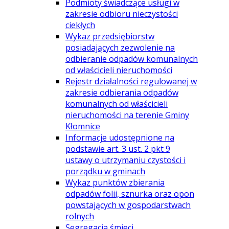
Podmioty świadczące usługi w
zakresie odbioru nieczystości
ciekłych
Wykaz przedsiębiorstw
posiadających zezwolenie na
odbieranie odpadów komunalnych
od właścicieli nieruchomości
Rejestr działalności regulowanej w
zakresie odbierania odpadów
komunalnych od właścicieli
nieruchomości na terenie Gminy
Kłomnice
Informacje udostępnione na
podstawie art. 3 ust. 2 pkt 9
ustawy o utrzymaniu czystości i
porządku w gminach
Wykaz punktów zbierania
odpadów folii, sznurka oraz opon
powstających w gospodarstwach
rolnych
Segregacja śmieci