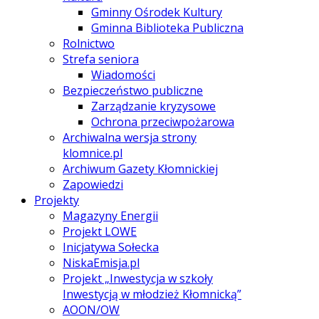
Gminny Ośrodek Kultury
Gminna Biblioteka Publiczna
Rolnictwo
Strefa seniora
Wiadomości
Bezpieczeństwo publiczne
Zarządzanie kryzysowe
Ochrona przeciwpożarowa
Archiwalna wersja strony
klomnice.pl
Archiwum Gazety Kłomnickiej
Zapowiedzi
Projekty
Magazyny Energii
Projekt LOWE
Inicjatywa Sołecka
NiskaEmisja.pl
Projekt „Inwestycja w szkoły
Inwestycją w młodzież Kłomnicką”
AOON/OW