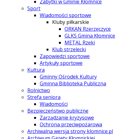
Zabytki w Gminie Kłomnice
Sport
Wiadomości sportowe
Kluby piłkarskie
ORKAN Rzerzęczyce
GLKS Gmina Kłomnice
METAL Rzeki
Klub strzelecki
Zapowiedzi sportowe
Artykuły sportowe
Kultura
Gminny Ośrodek Kultury
Gminna Biblioteka Publiczna
Rolnictwo
Strefa seniora
Wiadomości
Bezpieczeństwo publiczne
Zarządzanie kryzysowe
Ochrona przeciwpożarowa
Archiwalna wersja strony klomnice.pl
Archiwum Gazety Kłomnickiej