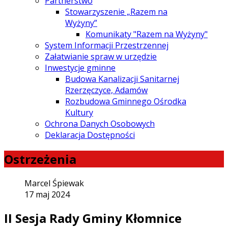
Partnerstwo
Stowarzyszenie „Razem na
Wyżyny”
Komunikaty "Razem na Wyżyny"
System Informacji Przestrzennej
Załatwianie spraw w urzędzie
Inwestycje gminne
Budowa Kanalizacji Sanitarnej
Rzerzęczyce, Adamów
Rozbudowa Gminnego Ośrodka
Kultury
Ochrona Danych Osobowych
Deklaracja Dostępności
Ostrzeżenia
Marcel Śpiewak
17 maj 2024
II Sesja Rady Gminy Kłomnice