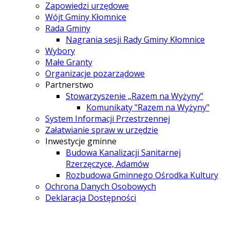
Zapowiedzi urzędowe
Wójt Gminy Kłomnice
Rada Gminy
Nagrania sesji Rady Gminy Kłomnice
Wybory
Małe Granty
Organizacje pozarządowe
Partnerstwo
Stowarzyszenie „Razem na Wyżyny”
Komunikaty "Razem na Wyżyny"
System Informacji Przestrzennej
Załatwianie spraw w urzędzie
Inwestycje gminne
Budowa Kanalizacji Sanitarnej
Rzerzęczyce, Adamów
Rozbudowa Gminnego Ośrodka Kultury
Ochrona Danych Osobowych
Deklaracja Dostępności