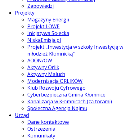
Zapowiedzi
Projekty
Magazyny Energii
Projekt LOWE
Inicjatywa Sołecka
NiskaEmisja.pl
Projekt „Inwestycja w szkoły Inwestycją w
młodzież Kłomnicką”
AOON/OW
Aktywny Orlik
Aktywny Maluch
Modernizacja ORLIKÓW
Klub Rozwoju Cyfrowego
Cyberbezpieczna Gmina Kłomnice
Kanalizacja w Kłomnicach (za torami)
Społeczna Agencja Najmu
Urząd
Dane kontaktowe
Ostrzeżenia
Komunikaty