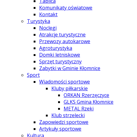
Tablica
Komunikaty oświatowe
Kontakt
Turystyka
Noclegi
Atrakcje turystyczne
Przewozy autokarowe
Agroturystyka
Domki letniskowe
Sprzęt turystyczny
Zabytki w Gminie Kłomnice
Sport
Wiadomości sportowe
Kluby piłkarskie
ORKAN Rzerzęczyce
GLKS Gmina Kłomnice
METAL Rzeki
Klub strzelecki
Zapowiedzi sportowe
Artykuły sportowe
Kultura