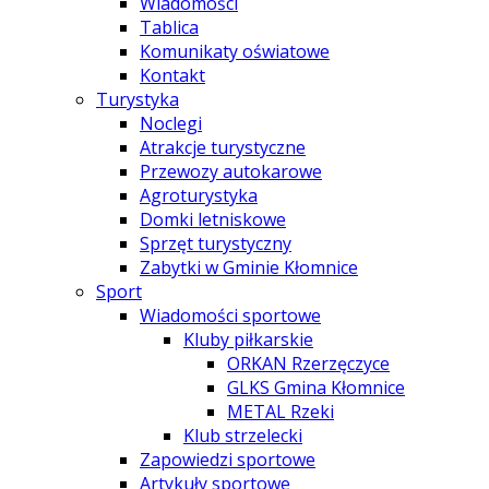
Wiadomości
Tablica
Komunikaty oświatowe
Kontakt
Turystyka
Noclegi
Atrakcje turystyczne
Przewozy autokarowe
Agroturystyka
Domki letniskowe
Sprzęt turystyczny
Zabytki w Gminie Kłomnice
Sport
Wiadomości sportowe
Kluby piłkarskie
ORKAN Rzerzęczyce
GLKS Gmina Kłomnice
METAL Rzeki
Klub strzelecki
Zapowiedzi sportowe
Artykuły sportowe