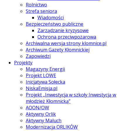
Rolnictwo
Strefa seniora
Wiadomości
Bezpieczeństwo publiczne
Zarządzanie kryzysowe
Ochrona przeciwpożarowa
Archiwalna wersja strony klomnice.pl
Archiwum Gazety Kłomnickiej
Zapowiedzi
Projekty
Magazyny Energii
Projekt LOWE
Inicjatywa Sołecka
NiskaEmisja.pl
Projekt „Inwestycja w szkoły Inwestycją w
młodzież Kłomnicką”
AOON/OW
Aktywny Orlik
Aktywny Maluch
Modernizacja ORLIKÓW