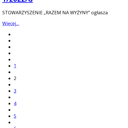
STOWARZYSZENIE „RAZEM NA WYŻYNY” ogłasza
Więcej…
1
2
3
4
5