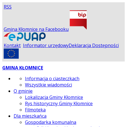
RSS
Gmina Kłomnice na Facebooku
Kontakt
Informator urzędowy
Deklaracja Dostępności
GMINA KŁOMNICE
Informacja o ciasteczkach
Wszystkie wiadomości
O gminie
Lokalizacja Gminy Kłomnice
Rys historyczny Gminy Kłomnice
Filmoteka
Dla mieszkańca
Gospodarka komunalna