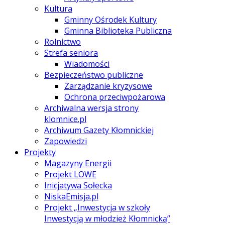
Kultura
Gminny Ośrodek Kultury
Gminna Biblioteka Publiczna
Rolnictwo
Strefa seniora
Wiadomości
Bezpieczeństwo publiczne
Zarządzanie kryzysowe
Ochrona przeciwpożarowa
Archiwalna wersja strony
klomnice.pl
Archiwum Gazety Kłomnickiej
Zapowiedzi
Projekty
Magazyny Energii
Projekt LOWE
Inicjatywa Sołecka
NiskaEmisja.pl
Projekt „Inwestycja w szkoły
Inwestycją w młodzież Kłomnicką”