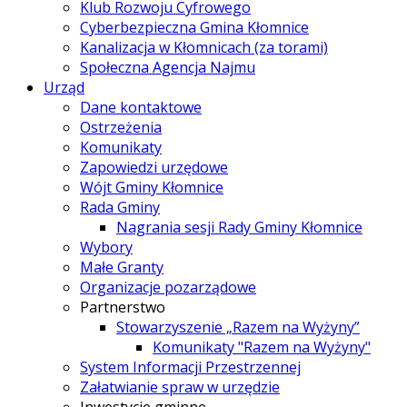
Klub Rozwoju Cyfrowego
Cyberbezpieczna Gmina Kłomnice
Kanalizacja w Kłomnicach (za torami)
Społeczna Agencja Najmu
Urząd
Dane kontaktowe
Ostrzeżenia
Komunikaty
Zapowiedzi urzędowe
Wójt Gminy Kłomnice
Rada Gminy
Nagrania sesji Rady Gminy Kłomnice
Wybory
Małe Granty
Organizacje pozarządowe
Partnerstwo
Stowarzyszenie „Razem na Wyżyny”
Komunikaty "Razem na Wyżyny"
System Informacji Przestrzennej
Załatwianie spraw w urzędzie
Inwestycje gminne