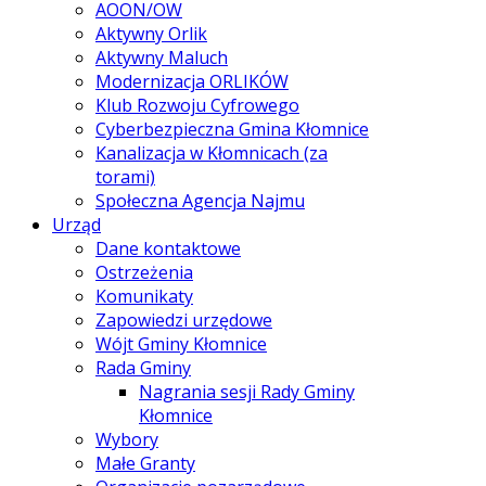
AOON/OW
Aktywny Orlik
Aktywny Maluch
Modernizacja ORLIKÓW
Klub Rozwoju Cyfrowego
Cyberbezpieczna Gmina Kłomnice
Kanalizacja w Kłomnicach (za
torami)
Społeczna Agencja Najmu
Urząd
Dane kontaktowe
Ostrzeżenia
Komunikaty
Zapowiedzi urzędowe
Wójt Gminy Kłomnice
Rada Gminy
Nagrania sesji Rady Gminy
Kłomnice
Wybory
Małe Granty