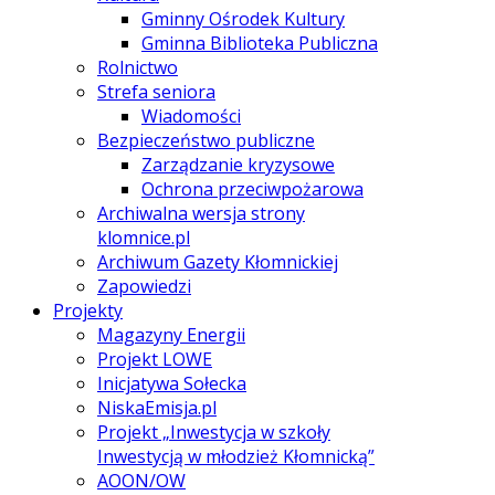
Gminny Ośrodek Kultury
Gminna Biblioteka Publiczna
Rolnictwo
Strefa seniora
Wiadomości
Bezpieczeństwo publiczne
Zarządzanie kryzysowe
Ochrona przeciwpożarowa
Archiwalna wersja strony
klomnice.pl
Archiwum Gazety Kłomnickiej
Zapowiedzi
Projekty
Magazyny Energii
Projekt LOWE
Inicjatywa Sołecka
NiskaEmisja.pl
Projekt „Inwestycja w szkoły
Inwestycją w młodzież Kłomnicką”
AOON/OW