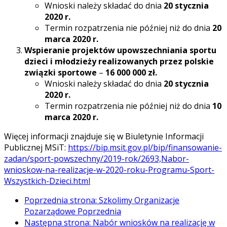
Wnioski należy składać do dnia
20 stycznia
2020 r.
Termin rozpatrzenia nie później niż do dnia
20
marca 2020 r.
Wspieranie projektów upowszechniania sportu
dzieci i młodzieży realizowanych przez polskie
związki sportowe
–
16 000 000 zł.
Wnioski należy składać do dnia
20 stycznia
2020 r.
Termin rozpatrzenia nie później niż do dnia
10
marca 2020 r.
Więcej informacji znajduje się w Biuletynie Informacji
Publicznej MSiT:
https://bip.msit.gov.pl/bip/finansowanie-
zadan/sport-powszechny/2019-rok/2693,Nabor-
wnioskow-na-realizacje-w-2020-roku-Programu-Sport-
Wszystkich-Dzieci.html
Poprzednia strona: Szkolimy Organizacje
Pozarządowe
Poprzednia
Następna strona: Nabór wniosków na realizację w