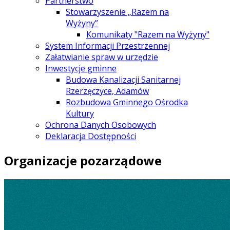
Partnerstwo
Stowarzyszenie „Razem na
Wyżyny”
Komunikaty "Razem na Wyżyny"
System Informacji Przestrzennej
Załatwianie spraw w urzędzie
Inwestycje gminne
Budowa Kanalizacji Sanitarnej
Rzerzęczyce, Adamów
Rozbudowa Gminnego Ośrodka
Kultury
Ochrona Danych Osobowych
Deklaracja Dostępności
Organizacje pozarządowe