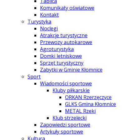
Tablica
Komunikaty oświatowe
Kontakt
Turystyka
Noclegi
Atrakcje turystyczne
Przewozy autokarowe
Agroturystyka
Domki letniskowe
Sprzęt turystyczny
Zabytki w Gminie Kłomnice
Sport
Wiadomości sportowe
Kluby piłkarskie
ORKAN Rzerzęczyce
GLKS Gmina Kłomnice
METAL Rzeki
Klub strzelecki
Zapowiedzi sportowe
Artykuły sportowe
Kultura