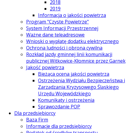
2018
2019
Informacja o jakości powietrza
Program "Czyste Powietrze"
System Informacji Przestrzennej
Ważne dane teleadresowe
Wnioski o wypłatę dodatku elektrycznego
Ochrona ludności i obrona cywilna
Rozkład jazdy gminnej linii komunikacji
publicznej Witkowice-Kłomnice przez Garnek
Jakość powietrza
Bieżąca ocena jakości powietrza
Ostrzeżenia Wydziału Bezpieczeństwa i
Zarządzania Kryzysowego Śląskiego
Urzędu Wojewódzkiego
Komunikaty i ostrzeżenia
Sprawozdanie POP
Dla przedsiębiorcy
Baza Firm
Informacje dla przedsiębiorcy
Podatek od środków transportu