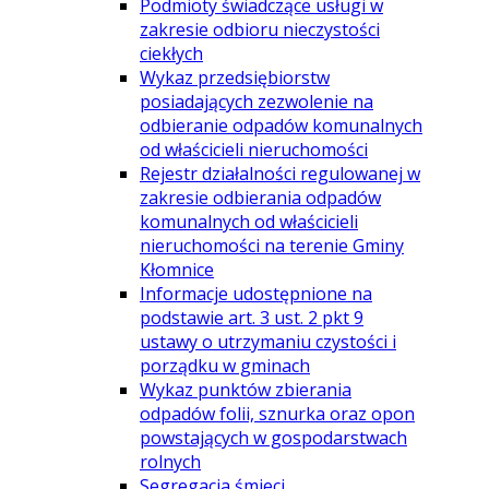
Podmioty świadczące usługi w
zakresie odbioru nieczystości
ciekłych
Wykaz przedsiębiorstw
posiadających zezwolenie na
odbieranie odpadów komunalnych
od właścicieli nieruchomości
Rejestr działalności regulowanej w
zakresie odbierania odpadów
komunalnych od właścicieli
nieruchomości na terenie Gminy
Kłomnice
Informacje udostępnione na
podstawie art. 3 ust. 2 pkt 9
ustawy o utrzymaniu czystości i
porządku w gminach
Wykaz punktów zbierania
odpadów folii, sznurka oraz opon
powstających w gospodarstwach
rolnych
Segregacja śmieci