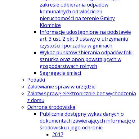
zakresie odbierania odpadów
komunalnych od właścicieli
nieruchomości na terenie Gminy
Kłomnice
Informacje udostępnione na podstawie
art. 3 ust. 2 pkt 9 ustawy o utrzymaniu
czystości i porządku w gminach
Wykaz punktów zbierania odpadów folii,
sznurka oraz opon powstających w
gospodarstwach rolnych
Segregacja śmieci
Podatki
Załatwianie spraw w urzędzie
Załatw sprawę elektronicznie bez wychodzenia
z domu
Ochrona środowiska
Publicznie dostępny wykaz danych o
dokumentach zawierających informację o
środowisku i jego ochronie
2017