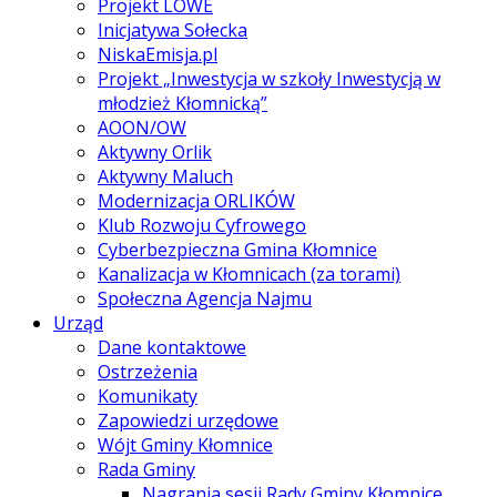
Projekt LOWE
Inicjatywa Sołecka
NiskaEmisja.pl
Projekt „Inwestycja w szkoły Inwestycją w
młodzież Kłomnicką”
AOON/OW
Aktywny Orlik
Aktywny Maluch
Modernizacja ORLIKÓW
Klub Rozwoju Cyfrowego
Cyberbezpieczna Gmina Kłomnice
Kanalizacja w Kłomnicach (za torami)
Społeczna Agencja Najmu
Urząd
Dane kontaktowe
Ostrzeżenia
Komunikaty
Zapowiedzi urzędowe
Wójt Gminy Kłomnice
Rada Gminy
Nagrania sesji Rady Gminy Kłomnice