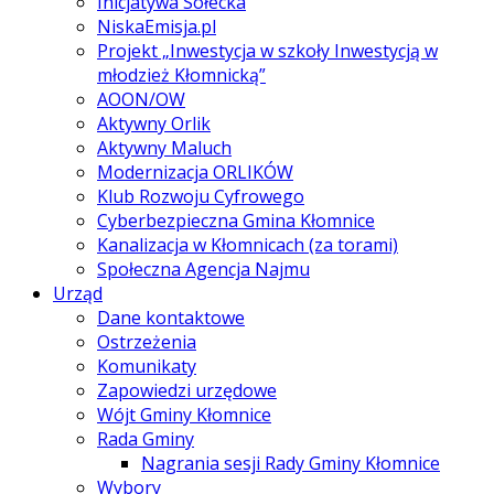
Inicjatywa Sołecka
NiskaEmisja.pl
Projekt „Inwestycja w szkoły Inwestycją w
młodzież Kłomnicką”
AOON/OW
Aktywny Orlik
Aktywny Maluch
Modernizacja ORLIKÓW
Klub Rozwoju Cyfrowego
Cyberbezpieczna Gmina Kłomnice
Kanalizacja w Kłomnicach (za torami)
Społeczna Agencja Najmu
Urząd
Dane kontaktowe
Ostrzeżenia
Komunikaty
Zapowiedzi urzędowe
Wójt Gminy Kłomnice
Rada Gminy
Nagrania sesji Rady Gminy Kłomnice
Wybory