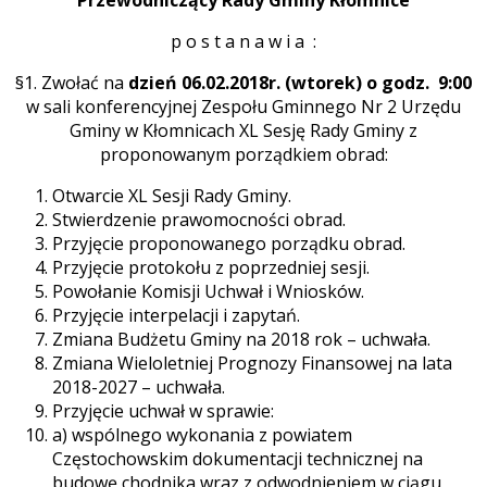
Przewodniczący Rady Gminy Kłomnice
p o s t a n a w i a :
§1. Zwołać na
dzień 06.02.2018r.
(wtorek) o godz. 9:00
w sali konferencyjnej Zespołu Gminnego Nr 2 Urzędu
Gminy w Kłomnicach XL Sesję Rady Gminy z
proponowanym porządkiem obrad:
Otwarcie XL Sesji Rady Gminy.
Stwierdzenie prawomocności obrad.
Przyjęcie proponowanego porządku obrad.
Przyjęcie protokołu z poprzedniej sesji.
Powołanie Komisji Uchwał i Wniosków.
Przyjęcie interpelacji i zapytań.
Zmiana Budżetu Gminy na 2018 rok – uchwała.
Zmiana Wieloletniej Prognozy Finansowej na lata
2018-2027 – uchwała.
Przyjęcie uchwał w sprawie:
a) wspólnego wykonania z powiatem
Częstochowskim dokumentacji technicznej na
budowę chodnika wraz z odwodnieniem w ciągu