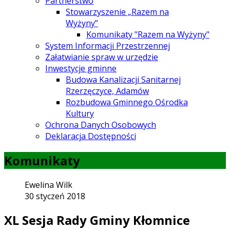
Partnerstwo
Stowarzyszenie „Razem na
Wyżyny”
Komunikaty "Razem na Wyżyny"
System Informacji Przestrzennej
Załatwianie spraw w urzędzie
Inwestycje gminne
Budowa Kanalizacji Sanitarnej
Rzerzęczyce, Adamów
Rozbudowa Gminnego Ośrodka
Kultury
Ochrona Danych Osobowych
Deklaracja Dostępności
Komunikaty
Ewelina Wilk
30 styczeń 2018
XL Sesja Rady Gminy Kłomnice