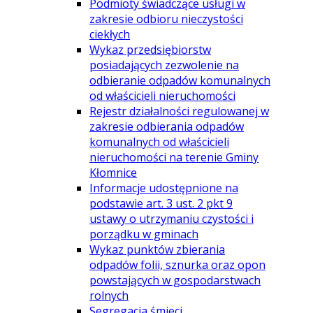
Podmioty świadczące usługi w
zakresie odbioru nieczystości
ciekłych
Wykaz przedsiębiorstw
posiadających zezwolenie na
odbieranie odpadów komunalnych
od właścicieli nieruchomości
Rejestr działalności regulowanej w
zakresie odbierania odpadów
komunalnych od właścicieli
nieruchomości na terenie Gminy
Kłomnice
Informacje udostępnione na
podstawie art. 3 ust. 2 pkt 9
ustawy o utrzymaniu czystości i
porządku w gminach
Wykaz punktów zbierania
odpadów folii, sznurka oraz opon
powstających w gospodarstwach
rolnych
Segregacja śmieci