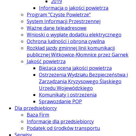
2019
Informacja o jakości powietrza
Program "Czyste Powietrze"
System Informacji Przestrzennej
Ważne dane teleadresowe
Wnioski o wypłatę dodatku elektrycznego
Ochrona ludności i obrona cywilna
Rozkład jazdy gminnej linii komunikacji
publicznej Witkowice-Kłomnice przez Garnek
Jakość powietrza
Bieżąca ocena jakości powietrza
Ostrzeżenia Wydziału Bezpieczeństwa i
Zarządzania Kryzysowego Śląskiego
Urzędu Wojewódzkiego
Komunikaty i ostrzeżenia
Sprawozdanie POP
Dla przedsiębiorcy
Baza Firm
Informacje dla przedsiębiorcy
Podatek od środków transportu
Serwisy