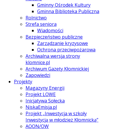
Gminny Ośrodek Kultury
Gminna Biblioteka Publiczna
Rolnictwo
Strefa seniora
Wiadomości
Bezpieczeństwo publiczne
Zarządzanie kryzysowe
Ochrona przeciwpożarowa
Archiwalna wersja strony
klomnice.pl
Archiwum Gazety Kłomnickiej
Zapowiedzi
Projekty
Magazyny Energii
Projekt LOWE
Inicjatywa Sołecka
NiskaEmisja.pl
Projekt „Inwestycja w szkoły
Inwestycją w młodzież Kłomnicką”
AOON/OW