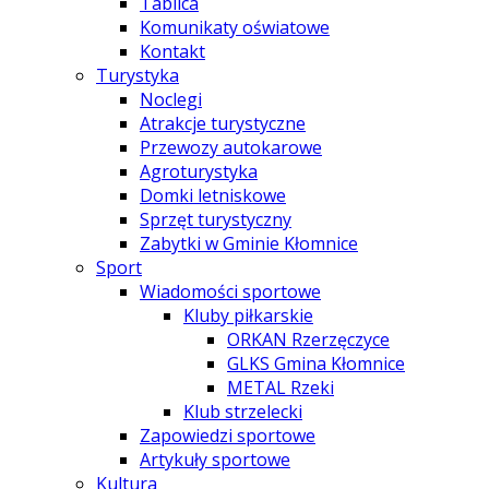
Tablica
Komunikaty oświatowe
Kontakt
Turystyka
Noclegi
Atrakcje turystyczne
Przewozy autokarowe
Agroturystyka
Domki letniskowe
Sprzęt turystyczny
Zabytki w Gminie Kłomnice
Sport
Wiadomości sportowe
Kluby piłkarskie
ORKAN Rzerzęczyce
GLKS Gmina Kłomnice
METAL Rzeki
Klub strzelecki
Zapowiedzi sportowe
Artykuły sportowe
Kultura