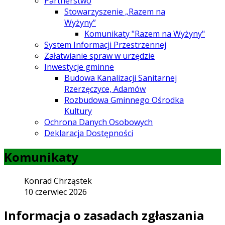
Partnerstwo
Stowarzyszenie „Razem na
Wyżyny”
Komunikaty "Razem na Wyżyny"
System Informacji Przestrzennej
Załatwianie spraw w urzędzie
Inwestycje gminne
Budowa Kanalizacji Sanitarnej
Rzerzęczyce, Adamów
Rozbudowa Gminnego Ośrodka
Kultury
Ochrona Danych Osobowych
Deklaracja Dostępności
Komunikaty
Konrad Chrząstek
10 czerwiec 2026
Informacja o zasadach zgłaszania