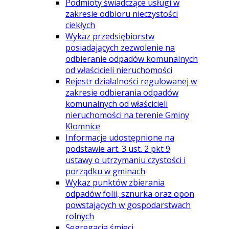
Podmioty świadczące usługi w
zakresie odbioru nieczystości
ciekłych
Wykaz przedsiębiorstw
posiadających zezwolenie na
odbieranie odpadów komunalnych
od właścicieli nieruchomości
Rejestr działalności regulowanej w
zakresie odbierania odpadów
komunalnych od właścicieli
nieruchomości na terenie Gminy
Kłomnice
Informacje udostępnione na
podstawie art. 3 ust. 2 pkt 9
ustawy o utrzymaniu czystości i
porządku w gminach
Wykaz punktów zbierania
odpadów folii, sznurka oraz opon
powstających w gospodarstwach
rolnych
Segregacja śmieci