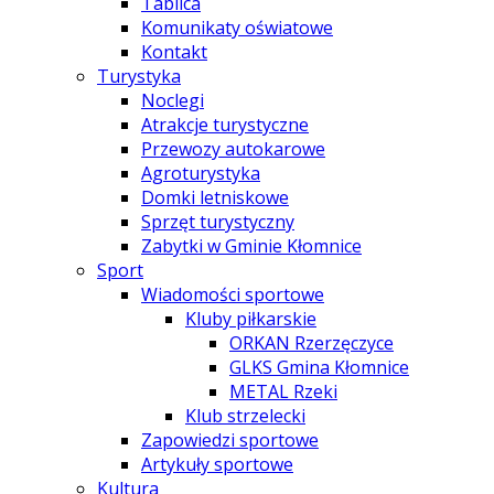
Tablica
Komunikaty oświatowe
Kontakt
Turystyka
Noclegi
Atrakcje turystyczne
Przewozy autokarowe
Agroturystyka
Domki letniskowe
Sprzęt turystyczny
Zabytki w Gminie Kłomnice
Sport
Wiadomości sportowe
Kluby piłkarskie
ORKAN Rzerzęczyce
GLKS Gmina Kłomnice
METAL Rzeki
Klub strzelecki
Zapowiedzi sportowe
Artykuły sportowe
Kultura