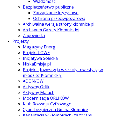
Wiadomości
Bezpieczeństwo publiczne
Zarządzanie kryzysowe
Ochrona przeciwpożarowa
Archiwalna wersja strony klomnice.pl
Archiwum Gazety Kłomnickiej
Zapowiedzi
Projekty
Magazyny Energii
Projekt LOWE
Inicjatywa Sołecka
NiskaEmisja.pl
Projekt „Inwestycja w szkoły Inwestycją w
młodzież Kłomnicką”
AOON/OW
Aktywny Orlik
Aktywny Maluch
Modernizacja ORLIKÓW
Klub Rozwoju Cyfrowego
Cyberbezpieczna Gmina Kłomnice
Kanalizacja w Kłomnicach (za torami)