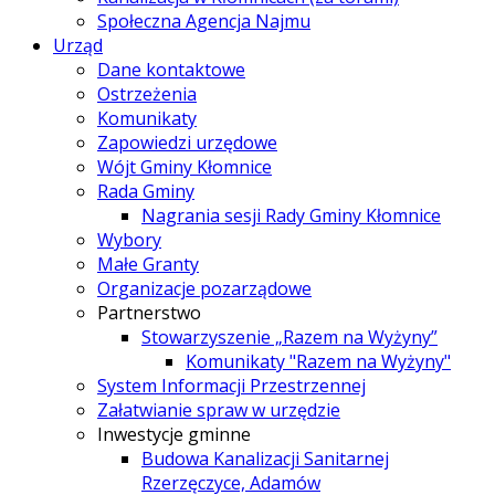
Społeczna Agencja Najmu
Urząd
Dane kontaktowe
Ostrzeżenia
Komunikaty
Zapowiedzi urzędowe
Wójt Gminy Kłomnice
Rada Gminy
Nagrania sesji Rady Gminy Kłomnice
Wybory
Małe Granty
Organizacje pozarządowe
Partnerstwo
Stowarzyszenie „Razem na Wyżyny”
Komunikaty "Razem na Wyżyny"
System Informacji Przestrzennej
Załatwianie spraw w urzędzie
Inwestycje gminne
Budowa Kanalizacji Sanitarnej
Rzerzęczyce, Adamów