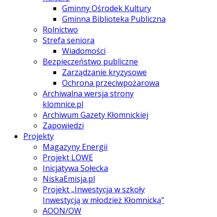
Gminny Ośrodek Kultury
Gminna Biblioteka Publiczna
Rolnictwo
Strefa seniora
Wiadomości
Bezpieczeństwo publiczne
Zarządzanie kryzysowe
Ochrona przeciwpożarowa
Archiwalna wersja strony
klomnice.pl
Archiwum Gazety Kłomnickiej
Zapowiedzi
Projekty
Magazyny Energii
Projekt LOWE
Inicjatywa Sołecka
NiskaEmisja.pl
Projekt „Inwestycja w szkoły
Inwestycją w młodzież Kłomnicką”
AOON/OW