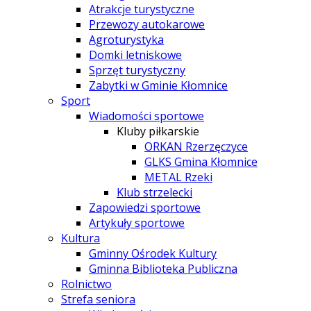
Atrakcje turystyczne
Przewozy autokarowe
Agroturystyka
Domki letniskowe
Sprzęt turystyczny
Zabytki w Gminie Kłomnice
Sport
Wiadomości sportowe
Kluby piłkarskie
ORKAN Rzerzęczyce
GLKS Gmina Kłomnice
METAL Rzeki
Klub strzelecki
Zapowiedzi sportowe
Artykuły sportowe
Kultura
Gminny Ośrodek Kultury
Gminna Biblioteka Publiczna
Rolnictwo
Strefa seniora