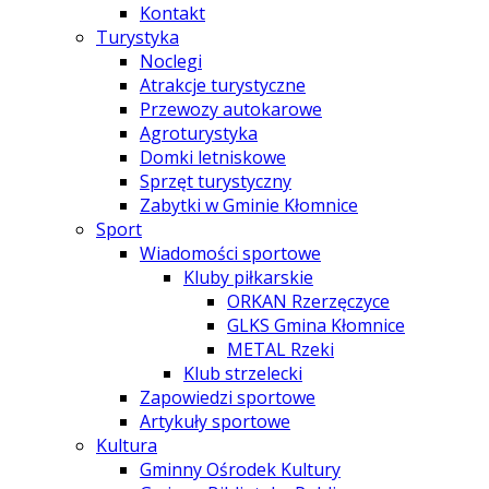
Kontakt
Turystyka
Noclegi
Atrakcje turystyczne
Przewozy autokarowe
Agroturystyka
Domki letniskowe
Sprzęt turystyczny
Zabytki w Gminie Kłomnice
Sport
Wiadomości sportowe
Kluby piłkarskie
ORKAN Rzerzęczyce
GLKS Gmina Kłomnice
METAL Rzeki
Klub strzelecki
Zapowiedzi sportowe
Artykuły sportowe
Kultura
Gminny Ośrodek Kultury