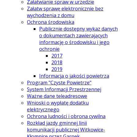
Załatwianie spraw w urzędzie
Załatw sprawę elektronicznie bez
wychodzenia z domu
Ochrona środowiska
Publicznie dostępny wykaz danych
o dokumentach zawierających
informację o środowisku i jego
ochronie
2017
2018
2019
Informacja o jakości powietrza
Program "Czyste Powietrze"
System Informacji Przestrzennej
Ważne dane teleadresowe
Wnioski o wypłatę dodatku
elektrycznego
Ochrona ludności i obrona cywilna
Rozkład jazdy gminnej linii
komunikacji publicznej Witkowice-
Kłomnice przez Garnek