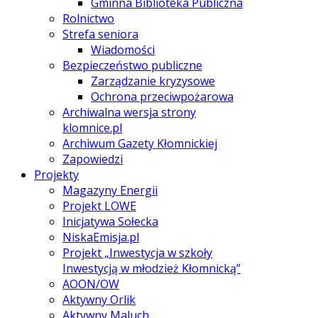
Gminna Biblioteka Publiczna
Rolnictwo
Strefa seniora
Wiadomości
Bezpieczeństwo publiczne
Zarządzanie kryzysowe
Ochrona przeciwpożarowa
Archiwalna wersja strony
klomnice.pl
Archiwum Gazety Kłomnickiej
Zapowiedzi
Projekty
Magazyny Energii
Projekt LOWE
Inicjatywa Sołecka
NiskaEmisja.pl
Projekt „Inwestycja w szkoły
Inwestycją w młodzież Kłomnicką”
AOON/OW
Aktywny Orlik
Aktywny Maluch