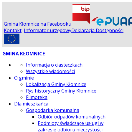
Gmina Kłomnice na Facebooku
Kontakt
Informator urzędowy
Deklaracja Dostępności
GMINA KŁOMNICE
Informacja o ciasteczkach
Wszystkie wiadomości
O gminie
Lokalizacja Gminy Kłomnice
Rys historyczny Gminy Kłomnice
Filmoteka
Dla mieszkańca
Gospodarka komunalna
Odbiór odpadów komunalnych
Podmioty świadczące usługi w
zakresie odbioru nieczystości