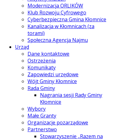
Modernizacja ORLIKÓW
Klub Rozwoju Cyfrowego
Cyberbezpieczna Gmina Kłomnice
Kanalizacja w Kłomnicach (za
torami)
Społeczna Agencja Najmu
Urząd
Dane kontaktowe
Ostrzeżenia
Komunikaty
Zapowiedzi urzędowe
Wójt Gminy Kłomnice
Rada Gminy
Nagrania sesji Rady Gminy
Kłomnice
Wybory
Małe Granty
Organizacje pozarządowe
Partnerstwo
Stowarzyszenie „Razem na