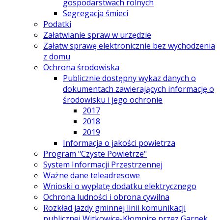
gospodarstwach rolnych
Segregacja śmieci
Podatki
Załatwianie spraw w urzędzie
Załatw sprawę elektronicznie bez wychodzenia
z domu
Ochrona środowiska
Publicznie dostępny wykaz danych o
dokumentach zawierających informację o
środowisku i jego ochronie
2017
2018
2019
Informacja o jakości powietrza
Program "Czyste Powietrze"
System Informacji Przestrzennej
Ważne dane teleadresowe
Wnioski o wypłatę dodatku elektrycznego
Ochrona ludności i obrona cywilna
Rozkład jazdy gminnej linii komunikacji
publicznej Witkowice-Kłomnice przez Garnek