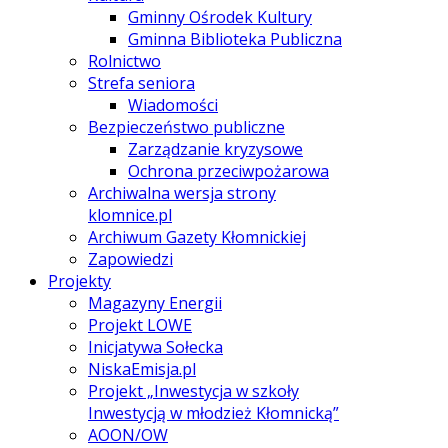
Gminny Ośrodek Kultury
Gminna Biblioteka Publiczna
Rolnictwo
Strefa seniora
Wiadomości
Bezpieczeństwo publiczne
Zarządzanie kryzysowe
Ochrona przeciwpożarowa
Archiwalna wersja strony
klomnice.pl
Archiwum Gazety Kłomnickiej
Zapowiedzi
Projekty
Magazyny Energii
Projekt LOWE
Inicjatywa Sołecka
NiskaEmisja.pl
Projekt „Inwestycja w szkoły
Inwestycją w młodzież Kłomnicką”
AOON/OW