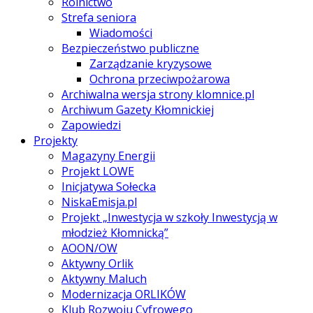
Rolnictwo
Strefa seniora
Wiadomości
Bezpieczeństwo publiczne
Zarządzanie kryzysowe
Ochrona przeciwpożarowa
Archiwalna wersja strony klomnice.pl
Archiwum Gazety Kłomnickiej
Zapowiedzi
Projekty
Magazyny Energii
Projekt LOWE
Inicjatywa Sołecka
NiskaEmisja.pl
Projekt „Inwestycja w szkoły Inwestycją w
młodzież Kłomnicką”
AOON/OW
Aktywny Orlik
Aktywny Maluch
Modernizacja ORLIKÓW
Klub Rozwoju Cyfrowego