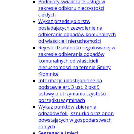
Podmioty świadczące usługi w
zakresie odbioru nieczystości
ciekłych
Wykaz przedsiębiorstw
posiadających zezwolenie na
odbieranie odpadów komunalnych
od właścicieli nieruchomości
Rejestr działalności regulowanej w
zakresie odbierania odpadów
komunalnych od właścicieli
nieruchomości na terenie Gminy
Kłomnice
Informacje udostępnione na
podstawie art. 3 ust. 2 pkt 9
ustawy o utrzymaniu czystości i
porządku w gminach
Wykaz punktów zbierania
odpadów folii, sznurka oraz opon
powstających w gospodarstwach
rolnych
Segregacja śmieci