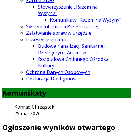
Partnerstwo
Stowarzyszenie „Razem na
Wyżyny”
Komunikaty "Razem na Wyżyny"
System Informacji Przestrzennej
Załatwianie spraw w urzędzie
Inwestycje gminne
Budowa Kanalizacji Sanitarnej
Rzerzęczyce, Adamów
Rozbudowa Gminnego Ośrodka
Kultury
Ochrona Danych Osobowych
Deklaracja Dostępności
Komunikaty
Konrad Chrząstek
29 maj 2026
Ogłoszenie wyników otwartego