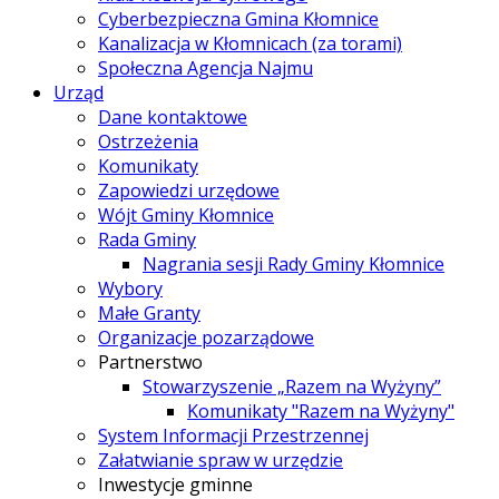
Cyberbezpieczna Gmina Kłomnice
Kanalizacja w Kłomnicach (za torami)
Społeczna Agencja Najmu
Urząd
Dane kontaktowe
Ostrzeżenia
Komunikaty
Zapowiedzi urzędowe
Wójt Gminy Kłomnice
Rada Gminy
Nagrania sesji Rady Gminy Kłomnice
Wybory
Małe Granty
Organizacje pozarządowe
Partnerstwo
Stowarzyszenie „Razem na Wyżyny”
Komunikaty "Razem na Wyżyny"
System Informacji Przestrzennej
Załatwianie spraw w urzędzie
Inwestycje gminne