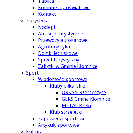
Tablica
Komunikaty oświatowe
Kontakt
Turystyka
Noclegi
Atrakcje turystyczne
Przewozy autokarowe
Agroturystyka
Domki letniskowe
Sprzęt turystyczny
Zabytki w Gminie Kłomnice
Sport
Wiadomości sportowe
Kluby piłkarskie
ORKAN Rzerzęczyce
GLKS Gmina Kłomnice
METAL Rzeki
Klub strzelecki
Zapowiedzi sportowe
Artykuły sportowe
Kultura