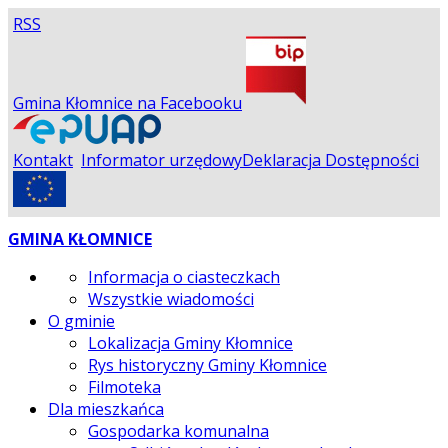
RSS
Gmina Kłomnice na Facebooku
Kontakt
Informator urzędowy
Deklaracja Dostępności
GMINA KŁOMNICE
Informacja o ciasteczkach
Wszystkie wiadomości
O gminie
Lokalizacja Gminy Kłomnice
Rys historyczny Gminy Kłomnice
Filmoteka
Dla mieszkańca
Gospodarka komunalna