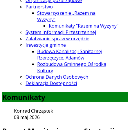
Organizacje pozarządowe
Partnerstwo
Stowarzyszenie „Razem na
Wyżyny”
Komunikaty "Razem na Wyżyny"
System Informacji Przestrzennej
Załatwianie spraw w urzędzie
Inwestycje gminne
Budowa Kanalizacji Sanitarnej
Rzerzęczyce, Adamów
Rozbudowa Gminnego Ośrodka
Kultury
Ochrona Danych Osobowych
Deklaracja Dostępności
Komunikaty
Konrad Chrząstek
08 maj 2026