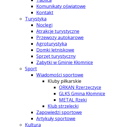
Tablica
Komunikaty oświatowe
Kontakt
Turystyka
Noclegi
Atrakcje turystyczne
Przewozy autokarowe
Agroturystyka
Domki letniskowe
Sprzęt turystyczny
Zabytki w Gminie Kłomnice
Sport
Wiadomości sportowe
Kluby piłkarskie
ORKAN Rzerzęczyce
GLKS Gmina Kłomnice
METAL Rzeki
Klub strzelecki
Zapowiedzi sportowe
Artykuły sportowe
Kultura