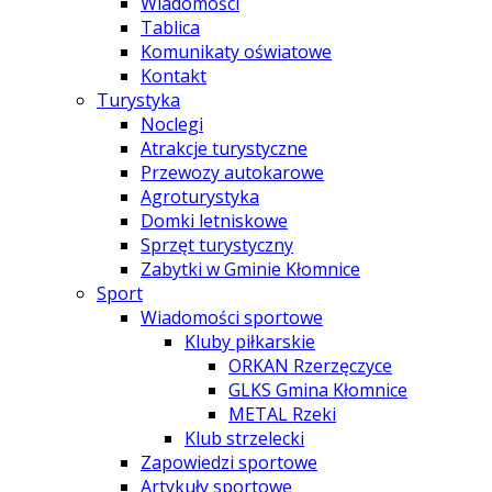
Wiadomości
Tablica
Komunikaty oświatowe
Kontakt
Turystyka
Noclegi
Atrakcje turystyczne
Przewozy autokarowe
Agroturystyka
Domki letniskowe
Sprzęt turystyczny
Zabytki w Gminie Kłomnice
Sport
Wiadomości sportowe
Kluby piłkarskie
ORKAN Rzerzęczyce
GLKS Gmina Kłomnice
METAL Rzeki
Klub strzelecki
Zapowiedzi sportowe
Artykuły sportowe