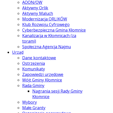
AOON/OW
Aktywny Orlik
Aktywny Maluch
Modernizacja ORLIKÓW
Klub Rozwoju Cyfrowego
Cyberbezpieczna Gmina Kłomnice
Kanalizacja w Kłomnicach (za
torami)
Społeczna Agencja Najmu
Urząd
Dane kontaktowe
Ostrzeżenia
Komunikaty
Zapowiedzi urzędowe
Wójt Gminy Kłomnice
Rada Gminy
Nagrania sesji Rady Gminy
Kłomnice
Wybory
Małe Granty