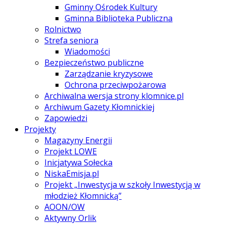
Gminny Ośrodek Kultury
Gminna Biblioteka Publiczna
Rolnictwo
Strefa seniora
Wiadomości
Bezpieczeństwo publiczne
Zarządzanie kryzysowe
Ochrona przeciwpożarowa
Archiwalna wersja strony klomnice.pl
Archiwum Gazety Kłomnickiej
Zapowiedzi
Projekty
Magazyny Energii
Projekt LOWE
Inicjatywa Sołecka
NiskaEmisja.pl
Projekt „Inwestycja w szkoły Inwestycją w
młodzież Kłomnicką”
AOON/OW
Aktywny Orlik