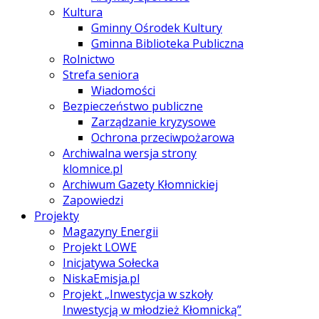
Kultura
Gminny Ośrodek Kultury
Gminna Biblioteka Publiczna
Rolnictwo
Strefa seniora
Wiadomości
Bezpieczeństwo publiczne
Zarządzanie kryzysowe
Ochrona przeciwpożarowa
Archiwalna wersja strony
klomnice.pl
Archiwum Gazety Kłomnickiej
Zapowiedzi
Projekty
Magazyny Energii
Projekt LOWE
Inicjatywa Sołecka
NiskaEmisja.pl
Projekt „Inwestycja w szkoły
Inwestycją w młodzież Kłomnicką”