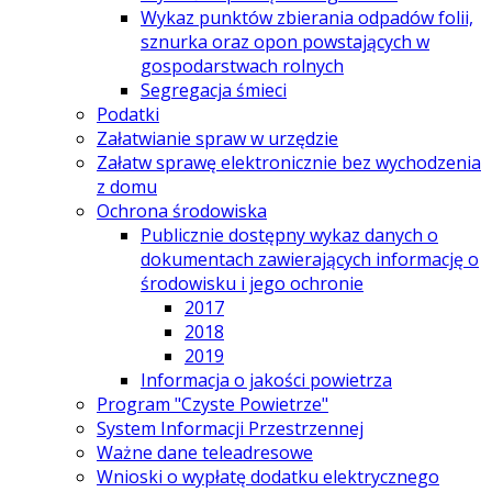
Wykaz punktów zbierania odpadów folii,
sznurka oraz opon powstających w
gospodarstwach rolnych
Segregacja śmieci
Podatki
Załatwianie spraw w urzędzie
Załatw sprawę elektronicznie bez wychodzenia
z domu
Ochrona środowiska
Publicznie dostępny wykaz danych o
dokumentach zawierających informację o
środowisku i jego ochronie
2017
2018
2019
Informacja o jakości powietrza
Program "Czyste Powietrze"
System Informacji Przestrzennej
Ważne dane teleadresowe
Wnioski o wypłatę dodatku elektrycznego