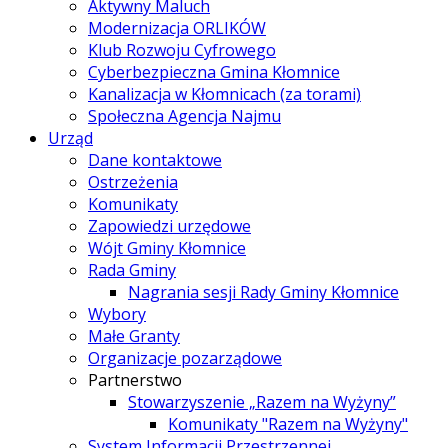
Aktywny Maluch
Modernizacja ORLIKÓW
Klub Rozwoju Cyfrowego
Cyberbezpieczna Gmina Kłomnice
Kanalizacja w Kłomnicach (za torami)
Społeczna Agencja Najmu
Urząd
Dane kontaktowe
Ostrzeżenia
Komunikaty
Zapowiedzi urzędowe
Wójt Gminy Kłomnice
Rada Gminy
Nagrania sesji Rady Gminy Kłomnice
Wybory
Małe Granty
Organizacje pozarządowe
Partnerstwo
Stowarzyszenie „Razem na Wyżyny”
Komunikaty "Razem na Wyżyny"
System Informacji Przestrzennej