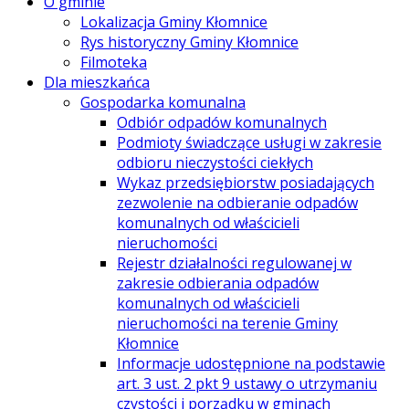
O gminie
Lokalizacja Gminy Kłomnice
Rys historyczny Gminy Kłomnice
Filmoteka
Dla mieszkańca
Gospodarka komunalna
Odbiór odpadów komunalnych
Podmioty świadczące usługi w zakresie
odbioru nieczystości ciekłych
Wykaz przedsiębiorstw posiadających
zezwolenie na odbieranie odpadów
komunalnych od właścicieli
nieruchomości
Rejestr działalności regulowanej w
zakresie odbierania odpadów
komunalnych od właścicieli
nieruchomości na terenie Gminy
Kłomnice
Informacje udostępnione na podstawie
art. 3 ust. 2 pkt 9 ustawy o utrzymaniu
czystości i porządku w gminach