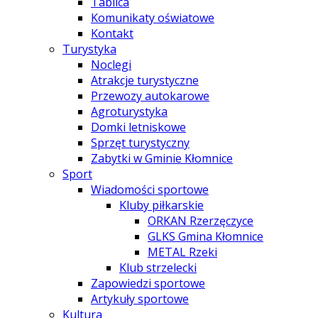
Tablica
Komunikaty oświatowe
Kontakt
Turystyka
Noclegi
Atrakcje turystyczne
Przewozy autokarowe
Agroturystyka
Domki letniskowe
Sprzęt turystyczny
Zabytki w Gminie Kłomnice
Sport
Wiadomości sportowe
Kluby piłkarskie
ORKAN Rzerzęczyce
GLKS Gmina Kłomnice
METAL Rzeki
Klub strzelecki
Zapowiedzi sportowe
Artykuły sportowe
Kultura