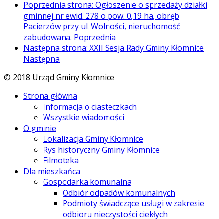
Poprzednia strona: Ogłoszenie o sprzedaży działki
gminnej nr ewid. 278 o pow. 0,19 ha, obręb
Pacierzów przy ul. Wolności, nieruchomość
zabudowana.
Poprzednia
Następna strona: XXII Sesja Rady Gminy Kłomnice
Następna
© 2018 Urząd Gminy Kłomnice
Strona główna
Informacja o ciasteczkach
Wszystkie wiadomości
O gminie
Lokalizacja Gminy Kłomnice
Rys historyczny Gminy Kłomnice
Filmoteka
Dla mieszkańca
Gospodarka komunalna
Odbiór odpadów komunalnych
Podmioty świadczące usługi w zakresie
odbioru nieczystości ciekłych