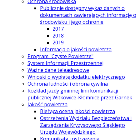
Ochrona środowiska
Publicznie dostępny wykaz danych o
dokumentach zawierających informację o
środowisku i jego ochronie
2017
2018
2019
Informacja o jakości powietrza
Program "Czyste Powietrze"
System Informacji Przestrzennej
Ważne dane teleadresowe
Wnioski o wypłatę dodatku elektrycznego
Ochrona ludności i obrona cywilna
Rozkład jazdy gminnej linii komunikacji
publicznej Witkowice-Kłomnice przez Garnek
Jakość powietrza
Bieżąca ocena jakości powietrza
Ostrzeżenia Wydziału Bezpieczeństwa i
Zarządzania Kryzysowego Śląskiego
Urzędu Wojewódzkiego
Komunikaty i ostrzeżenia