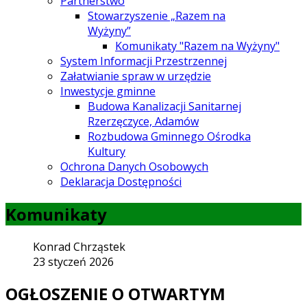
Partnerstwo
Stowarzyszenie „Razem na
Wyżyny”
Komunikaty "Razem na Wyżyny"
System Informacji Przestrzennej
Załatwianie spraw w urzędzie
Inwestycje gminne
Budowa Kanalizacji Sanitarnej
Rzerzęczyce, Adamów
Rozbudowa Gminnego Ośrodka
Kultury
Ochrona Danych Osobowych
Deklaracja Dostępności
Komunikaty
Konrad Chrząstek
23 styczeń 2026
OGŁOSZENIE O OTWARTYM