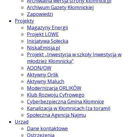
Archiwalna wersja strony klomnice.pl
Archiwum Gazety Kłomnickiej
Zapowiedzi
Projekty
Magazyny Energii
Projekt LOWE
Inicjatywa Sołecka
NiskaEmisja.pl
Projekt „Inwestycja w szkoły Inwestycją w
młodzież Kłomnicką”
AOON/OW
Aktywny Orlik
Aktywny Maluch
Modernizacja ORLIKÓW
Klub Rozwoju Cyfrowego
Cyberbezpieczna Gmina Kłomnice
Kanalizacja w Kłomnicach (za torami)
Społeczna Agencja Najmu
Urząd
Dane kontaktowe
Ostrzeżenia