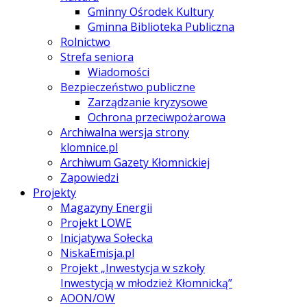
Gminny Ośrodek Kultury
Gminna Biblioteka Publiczna
Rolnictwo
Strefa seniora
Wiadomości
Bezpieczeństwo publiczne
Zarządzanie kryzysowe
Ochrona przeciwpożarowa
Archiwalna wersja strony
klomnice.pl
Archiwum Gazety Kłomnickiej
Zapowiedzi
Projekty
Magazyny Energii
Projekt LOWE
Inicjatywa Sołecka
NiskaEmisja.pl
Projekt „Inwestycja w szkoły
Inwestycją w młodzież Kłomnicką”
AOON/OW