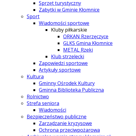
Sprzęt turystyczny
Zabytki w Gminie Kłomnice
Sport
Wiadomości sportowe
Kluby piłkarskie
ORKAN Rzerzęczyce
GLKS Gmina Kłomnice
METAL Rzeki
Klub strzelecki
Zapowiedzi sportowe
Artykuły sportowe
Kultura
Gminny Ośrodek Kultury
Gminna Biblioteka Publiczna
Rolnictwo
Strefa seniora
Wiadomości
Bezpieczeństwo publiczne
Zarządzanie kryzysowe
Ochrona przeciwpożarowa