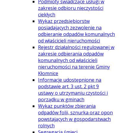
Podmioty świadczące usługi w
zakresie odbioru nieczystości
ciekłych
Wykaz przedsiębiorstw
posiadających zezwolenie na
odbieranie odpadów komunalnych
od właścicieli nieruchomości
Rejestr działalności regulowanej w
zakresie odbierania odpadów
komunalnych od właścicieli
nieruchomości na terenie Gminy
Kłomnice
Informacje udostępnione na
podstawie art. 3 ust. 2 pkt 9
ustawy o utrzymaniu czystości i
porządku w gminach
Wykaz punktów zbierania
odpadów folii, sznurka oraz opon
powstających w gospodarstwach
rolnych
Segregacja śmieci