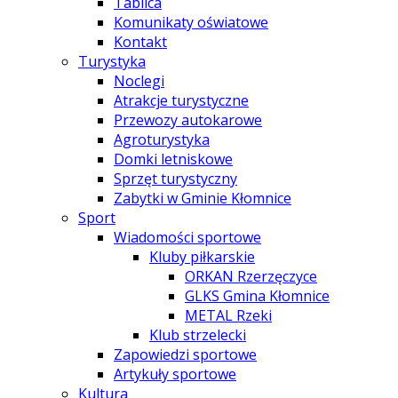
Tablica
Komunikaty oświatowe
Kontakt
Turystyka
Noclegi
Atrakcje turystyczne
Przewozy autokarowe
Agroturystyka
Domki letniskowe
Sprzęt turystyczny
Zabytki w Gminie Kłomnice
Sport
Wiadomości sportowe
Kluby piłkarskie
ORKAN Rzerzęczyce
GLKS Gmina Kłomnice
METAL Rzeki
Klub strzelecki
Zapowiedzi sportowe
Artykuły sportowe
Kultura