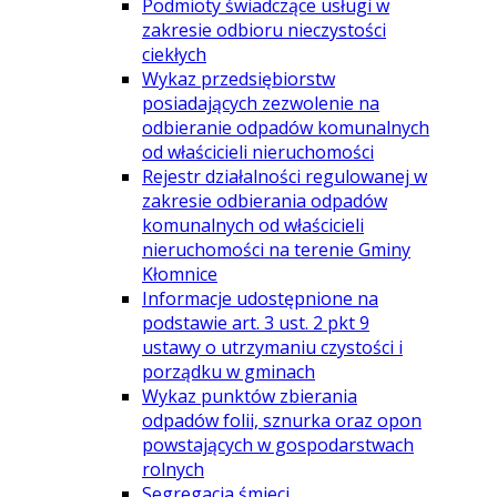
Podmioty świadczące usługi w
zakresie odbioru nieczystości
ciekłych
Wykaz przedsiębiorstw
posiadających zezwolenie na
odbieranie odpadów komunalnych
od właścicieli nieruchomości
Rejestr działalności regulowanej w
zakresie odbierania odpadów
komunalnych od właścicieli
nieruchomości na terenie Gminy
Kłomnice
Informacje udostępnione na
podstawie art. 3 ust. 2 pkt 9
ustawy o utrzymaniu czystości i
porządku w gminach
Wykaz punktów zbierania
odpadów folii, sznurka oraz opon
powstających w gospodarstwach
rolnych
Segregacja śmieci