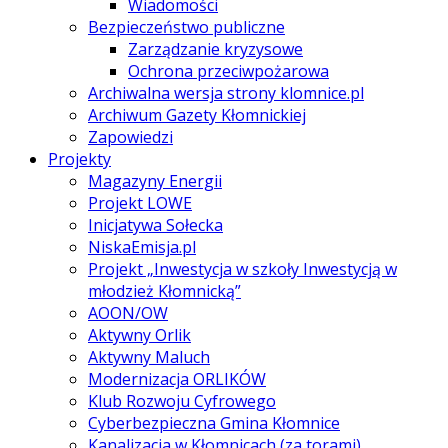
Wiadomości
Bezpieczeństwo publiczne
Zarządzanie kryzysowe
Ochrona przeciwpożarowa
Archiwalna wersja strony klomnice.pl
Archiwum Gazety Kłomnickiej
Zapowiedzi
Projekty
Magazyny Energii
Projekt LOWE
Inicjatywa Sołecka
NiskaEmisja.pl
Projekt „Inwestycja w szkoły Inwestycją w
młodzież Kłomnicką”
AOON/OW
Aktywny Orlik
Aktywny Maluch
Modernizacja ORLIKÓW
Klub Rozwoju Cyfrowego
Cyberbezpieczna Gmina Kłomnice
Kanalizacja w Kłomnicach (za torami)