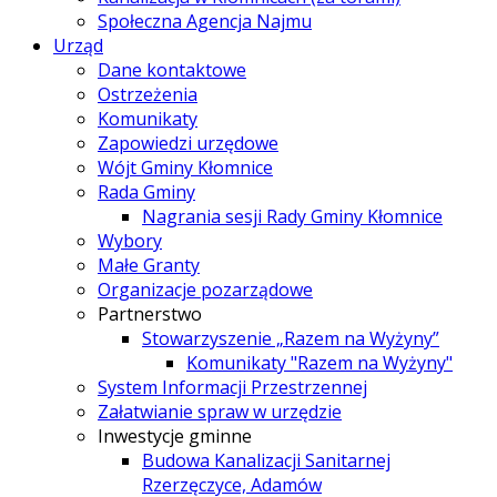
Społeczna Agencja Najmu
Urząd
Dane kontaktowe
Ostrzeżenia
Komunikaty
Zapowiedzi urzędowe
Wójt Gminy Kłomnice
Rada Gminy
Nagrania sesji Rady Gminy Kłomnice
Wybory
Małe Granty
Organizacje pozarządowe
Partnerstwo
Stowarzyszenie „Razem na Wyżyny”
Komunikaty "Razem na Wyżyny"
System Informacji Przestrzennej
Załatwianie spraw w urzędzie
Inwestycje gminne
Budowa Kanalizacji Sanitarnej
Rzerzęczyce, Adamów