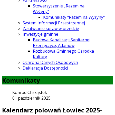
Partnerstwo
Stowarzyszenie „Razem na
Wyżyny”
Komunikaty "Razem na Wyżyny"
System Informacji Przestrzennej
Załatwianie spraw w urzędzie
Inwestycje gminne
Budowa Kanalizacji Sanitarnej
Rzerzęczyce, Adamów
Rozbudowa Gminnego Ośrodka
Kultury
Ochrona Danych Osobowych
Deklaracja Dostępności
Komunikaty
Konrad Chrząstek
01 październik 2025
Kalendarz polowań Łowiec 2025-