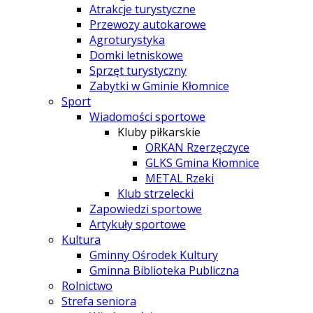
Atrakcje turystyczne
Przewozy autokarowe
Agroturystyka
Domki letniskowe
Sprzęt turystyczny
Zabytki w Gminie Kłomnice
Sport
Wiadomości sportowe
Kluby piłkarskie
ORKAN Rzerzęczyce
GLKS Gmina Kłomnice
METAL Rzeki
Klub strzelecki
Zapowiedzi sportowe
Artykuły sportowe
Kultura
Gminny Ośrodek Kultury
Gminna Biblioteka Publiczna
Rolnictwo
Strefa seniora