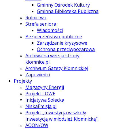
Gminny Ośrodek Kultury
Gminna Biblioteka Publiczna
Rolnictwo
Strefa seniora
Wiadomości
Bezpieczeństwo publiczne
Zarządzanie kryzysowe
Ochrona przeciwpożarowa
Archiwalna wersja strony
klomnice.pl
Archiwum Gazety Kłomnickiej
Zapowiedzi
Projekty
Magazyny Energii
Projekt LOWE
Inicjatywa Sołecka
NiskaEmisja.pl
Projekt „Inwestycja w szkoły
Inwestycją w młodzież Kłomnicką”
AOON/OW