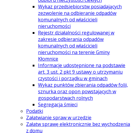
odbioru nieczystości ciekłych
Wykaz przedsiębiorstw posiadających
zezwolenie na odbieranie odpadów
komunalnych od właścicieli
nieruchomości
Rejestr działalności regulowanej w
zakresie odbierania odpadów
komunalnych od właścicieli
nieruchomości na terenie Gminy
Kłomnice
Informacje udostępnione na podstawie
art. 3 ust. 2 pkt 9 ustawy o utrzymaniu
czystości i porządku w gminach
Wykaz punktów zbierania odpadów folii,
sznurka oraz opon powstających w
gospodarstwach rolnych
Segregacja śmieci
Podatki
Załatwianie spraw w urzędzie
Załatw sprawę elektronicznie bez wychodzenia
z domu