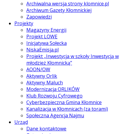
Archiwalna wersja strony klomnice.pl
Archiwum Gazety Kłomnickiej
Zapowiedzi
Projekty
Magazyny Energii
Projekt LOWE
Inicjatywa Sołecka
NiskaEmisja.pl
Projekt „Inwestycja w szkoły Inwestycją w
młodzież Kłomnicką”
AOON/OW
Aktywny Orlik
Aktywny Maluch
Modernizacja ORLIKÓW
Klub Rozwoju Cyfrowego
Cyberbezpieczna Gmina Kłomnice
Kanalizacja w Kłomnicach (za torami)
Społeczna Agencja Najmu
Urząd
Dane kontaktowe