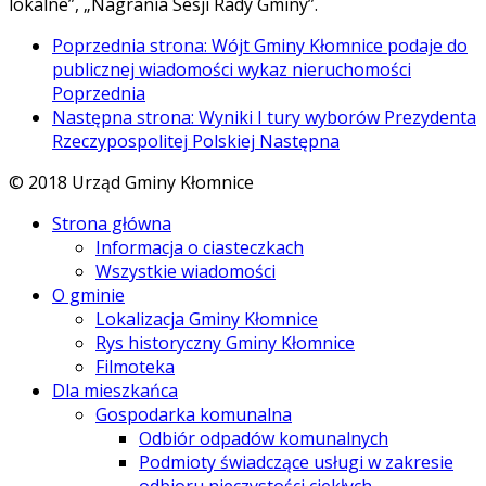
lokalne”, „Nagrania Sesji Rady Gminy”.
Poprzednia strona: Wójt Gminy Kłomnice podaje do
publicznej wiadomości wykaz nieruchomości
Poprzednia
Następna strona: Wyniki I tury wyborów Prezydenta
Rzeczypospolitej Polskiej
Następna
© 2018 Urząd Gminy Kłomnice
Strona główna
Informacja o ciasteczkach
Wszystkie wiadomości
O gminie
Lokalizacja Gminy Kłomnice
Rys historyczny Gminy Kłomnice
Filmoteka
Dla mieszkańca
Gospodarka komunalna
Odbiór odpadów komunalnych
Podmioty świadczące usługi w zakresie