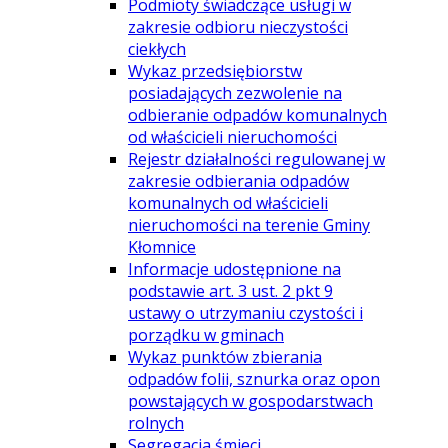
Podmioty świadczące usługi w
zakresie odbioru nieczystości
ciekłych
Wykaz przedsiębiorstw
posiadających zezwolenie na
odbieranie odpadów komunalnych
od właścicieli nieruchomości
Rejestr działalności regulowanej w
zakresie odbierania odpadów
komunalnych od właścicieli
nieruchomości na terenie Gminy
Kłomnice
Informacje udostępnione na
podstawie art. 3 ust. 2 pkt 9
ustawy o utrzymaniu czystości i
porządku w gminach
Wykaz punktów zbierania
odpadów folii, sznurka oraz opon
powstających w gospodarstwach
rolnych
Segregacja śmieci