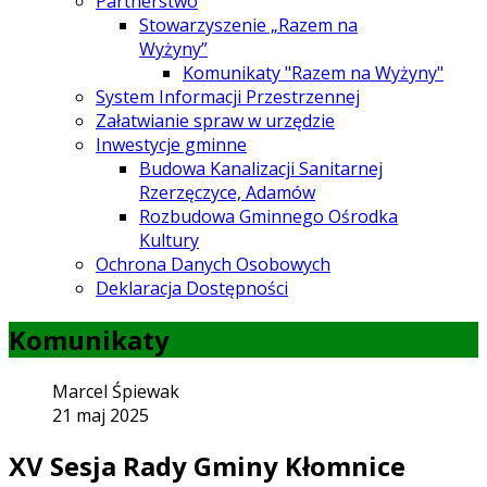
Partnerstwo
Stowarzyszenie „Razem na
Wyżyny”
Komunikaty "Razem na Wyżyny"
System Informacji Przestrzennej
Załatwianie spraw w urzędzie
Inwestycje gminne
Budowa Kanalizacji Sanitarnej
Rzerzęczyce, Adamów
Rozbudowa Gminnego Ośrodka
Kultury
Ochrona Danych Osobowych
Deklaracja Dostępności
Komunikaty
Marcel Śpiewak
21 maj 2025
XV Sesja Rady Gminy Kłomnice