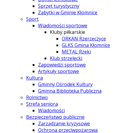
Sprzęt turystyczny
Zabytki w Gminie Kłomnice
Sport
Wiadomości sportowe
Kluby piłkarskie
ORKAN Rzerzęczyce
GLKS Gmina Kłomnice
METAL Rzeki
Klub strzelecki
Zapowiedzi sportowe
Artykuły sportowe
Kultura
Gminny Ośrodek Kultury
Gminna Biblioteka Publiczna
Rolnictwo
Strefa seniora
Wiadomości
Bezpieczeństwo publiczne
Zarządzanie kryzysowe
Ochrona przeciwpożarowa