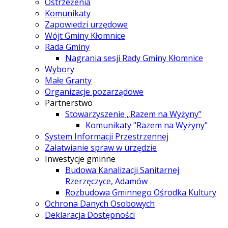
Ostrzeżenia
Komunikaty
Zapowiedzi urzędowe
Wójt Gminy Kłomnice
Rada Gminy
Nagrania sesji Rady Gminy Kłomnice
Wybory
Małe Granty
Organizacje pozarządowe
Partnerstwo
Stowarzyszenie „Razem na Wyżyny”
Komunikaty "Razem na Wyżyny"
System Informacji Przestrzennej
Załatwianie spraw w urzędzie
Inwestycje gminne
Budowa Kanalizacji Sanitarnej
Rzerzęczyce, Adamów
Rozbudowa Gminnego Ośrodka Kultury
Ochrona Danych Osobowych
Deklaracja Dostępności