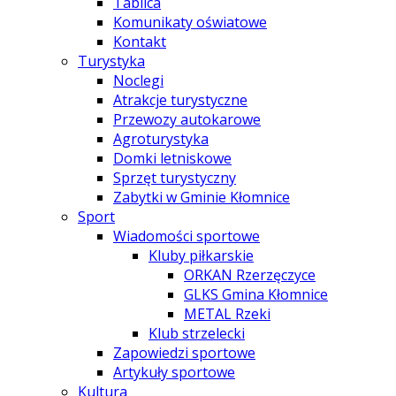
Tablica
Komunikaty oświatowe
Kontakt
Turystyka
Noclegi
Atrakcje turystyczne
Przewozy autokarowe
Agroturystyka
Domki letniskowe
Sprzęt turystyczny
Zabytki w Gminie Kłomnice
Sport
Wiadomości sportowe
Kluby piłkarskie
ORKAN Rzerzęczyce
GLKS Gmina Kłomnice
METAL Rzeki
Klub strzelecki
Zapowiedzi sportowe
Artykuły sportowe
Kultura