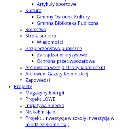
Artykuły sportowe
Kultura
Gminny Ośrodek Kultury
Gminna Biblioteka Publiczna
Rolnictwo
Strefa seniora
Wiadomości
Bezpieczeństwo publiczne
Zarządzanie kryzysowe
Ochrona przeciwpożarowa
Archiwalna wersja strony klomnice.pl
Archiwum Gazety Kłomnickiej
Zapowiedzi
Projekty
Magazyny Energii
Projekt LOWE
Inicjatywa Sołecka
NiskaEmisja.pl
Projekt „Inwestycja w szkoły Inwestycją w
młodzież Kłomnicką”