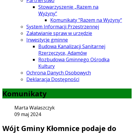
Partnerstwo
Stowarzyszenie „Razem na
Wyżyny”
Komunikaty "Razem na Wyżyny"
System Informacji Przestrzennej
Załatwianie spraw w urzędzie
Inwestycje gminne
Budowa Kanalizacji Sanitarnej
Rzerzęczyce, Adamów
Rozbudowa Gminnego Ośrodka
Kultury
Ochrona Danych Osobowych
Deklaracja Dostępności
Komunikaty
Marta Walaszczyk
09 maj 2024
Wójt Gminy Kłomnice podaje do