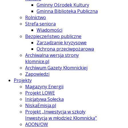
Gminny Ośrodek Kultury
Gminna Biblioteka Publiczna
Rolnictwo
Strefa seniora
Wiadomości
Bezpieczeństwo publiczne
Zarządzanie kryzysowe
Ochrona przeciwpożarowa
Archiwalna wersja strony
klomnice.pl
Archiwum Gazety Kłomnickiej
Zapowiedzi
Projekty
Magazyny Energii
Projekt LOWE
Inicjatywa Sołecka
NiskaEmisja.pl
Projekt „Inwestycja w szkoły
Inwestycją w młodzież Kłomnicką”
AOON/OW