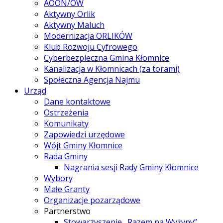
AOON/OW
Aktywny Orlik
Aktywny Maluch
Modernizacja ORLIKÓW
Klub Rozwoju Cyfrowego
Cyberbezpieczna Gmina Kłomnice
Kanalizacja w Kłomnicach (za torami)
Społeczna Agencja Najmu
Urząd
Dane kontaktowe
Ostrzeżenia
Komunikaty
Zapowiedzi urzędowe
Wójt Gminy Kłomnice
Rada Gminy
Nagrania sesji Rady Gminy Kłomnice
Wybory
Małe Granty
Organizacje pozarządowe
Partnerstwo
Stowarzyszenie „Razem na Wyżyny”