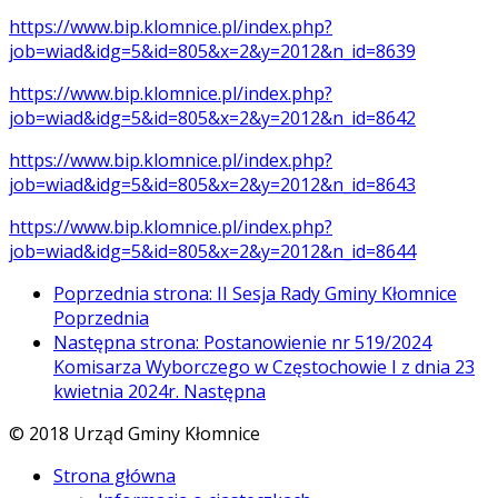
https://www.bip.klomnice.pl/index.php?
job=wiad&idg=5&id=805&x=2&y=2012&n_id=8639
https://www.bip.klomnice.pl/index.php?
job=wiad&idg=5&id=805&x=2&y=2012&n_id=8642
https://www.bip.klomnice.pl/index.php?
job=wiad&idg=5&id=805&x=2&y=2012&n_id=8643
https://www.bip.klomnice.pl/index.php?
job=wiad&idg=5&id=805&x=2&y=2012&n_id=8644
Poprzednia strona: II Sesja Rady Gminy Kłomnice
Poprzednia
Następna strona: Postanowienie nr 519/2024
Komisarza Wyborczego w Częstochowie I z dnia 23
kwietnia 2024r.
Następna
© 2018 Urząd Gminy Kłomnice
Strona główna