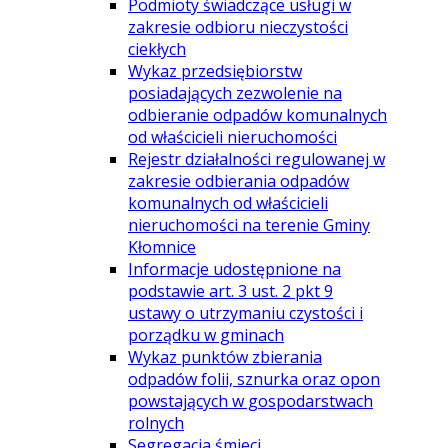
Podmioty świadczące usługi w
zakresie odbioru nieczystości
ciekłych
Wykaz przedsiębiorstw
posiadających zezwolenie na
odbieranie odpadów komunalnych
od właścicieli nieruchomości
Rejestr działalności regulowanej w
zakresie odbierania odpadów
komunalnych od właścicieli
nieruchomości na terenie Gminy
Kłomnice
Informacje udostępnione na
podstawie art. 3 ust. 2 pkt 9
ustawy o utrzymaniu czystości i
porządku w gminach
Wykaz punktów zbierania
odpadów folii, sznurka oraz opon
powstających w gospodarstwach
rolnych
Segregacja śmieci