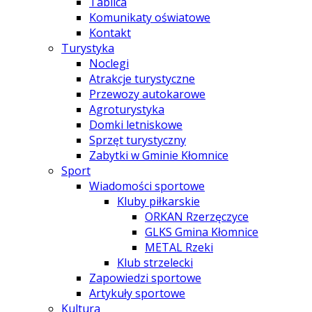
Tablica
Komunikaty oświatowe
Kontakt
Turystyka
Noclegi
Atrakcje turystyczne
Przewozy autokarowe
Agroturystyka
Domki letniskowe
Sprzęt turystyczny
Zabytki w Gminie Kłomnice
Sport
Wiadomości sportowe
Kluby piłkarskie
ORKAN Rzerzęczyce
GLKS Gmina Kłomnice
METAL Rzeki
Klub strzelecki
Zapowiedzi sportowe
Artykuły sportowe
Kultura