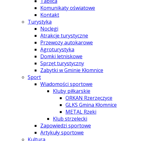
Tablica
Komunikaty oświatowe
Kontakt
Turystyka
Noclegi
Atrakcje turystyczne
Przewozy autokarowe
Agroturystyka
Domki letniskowe
Sprzęt turystyczny
Zabytki w Gminie Kłomnice
Sport
Wiadomości sportowe
Kluby piłkarskie
ORKAN Rzerzęczyce
GLKS Gmina Kłomnice
METAL Rzeki
Klub strzelecki
Zapowiedzi sportowe
Artykuły sportowe
Kultura