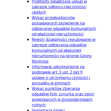
Podmioty świadczące usługi w
zakresie odbioru nieczystości
ciekłych
Wykaz przedsiębiorstw
posiadających zezwolenie na
odbieranie odpadów komunalnych
od właścicieli nieruchomości
Rejestr działalności regulowanej w
zakresie odbierania odpadów
komunalnych od właścicieli
nieruchomości na terenie Gminy
Kłomnice
Informacje udostępnione na
podstawie art. 3 ust. 2 pkt 9
ustawy o utrzymaniu czystości i
porządku w gminach
Wykaz punktów zbierania
odpadów folii, sznurka oraz opon
powstających w gospodarstwach
rolnych
Segregacja śmieci