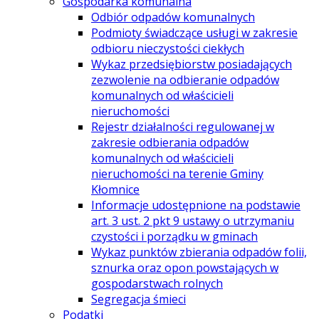
Gospodarka komunalna
Odbiór odpadów komunalnych
Podmioty świadczące usługi w zakresie
odbioru nieczystości ciekłych
Wykaz przedsiębiorstw posiadających
zezwolenie na odbieranie odpadów
komunalnych od właścicieli
nieruchomości
Rejestr działalności regulowanej w
zakresie odbierania odpadów
komunalnych od właścicieli
nieruchomości na terenie Gminy
Kłomnice
Informacje udostępnione na podstawie
art. 3 ust. 2 pkt 9 ustawy o utrzymaniu
czystości i porządku w gminach
Wykaz punktów zbierania odpadów folii,
sznurka oraz opon powstających w
gospodarstwach rolnych
Segregacja śmieci
Podatki