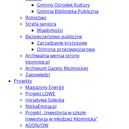
Gminny Ośrodek Kultury
Gminna Biblioteka Publiczna
Rolnictwo
Strefa seniora
Wiadomości
Bezpieczeństwo publiczne
Zarządzanie kryzysowe
Ochrona przeciwpożarowa
Archiwalna wersja strony
klomnice.pl
Archiwum Gazety Kłomnickiej
Zapowiedzi
Projekty
Magazyny Energii
Projekt LOWE
Inicjatywa Sołecka
NiskaEmisja.pl
Projekt „Inwestycja w szkoły
Inwestycją w młodzież Kłomnicką”
AOON/OW