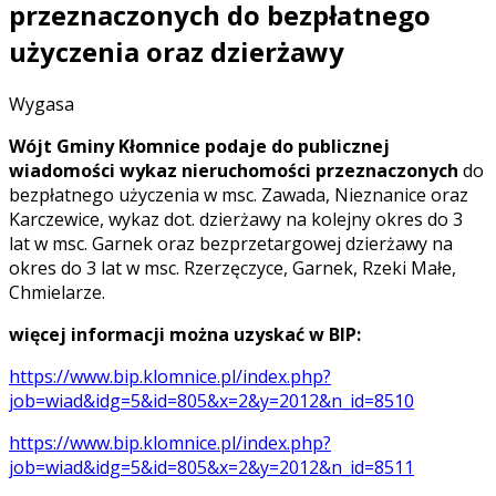
przeznaczonych do bezpłatnego
użyczenia oraz dzierżawy
Wygasa
Wójt Gminy Kłomnice podaje do publicznej
wiadomości wykaz nieruchomości przeznaczonych
do
bezpłatnego użyczenia w msc. Zawada, Nieznanice oraz
Karczewice, wykaz dot. dzierżawy na kolejny okres do 3
lat w msc. Garnek oraz bezprzetargowej dzierżawy na
okres do 3 lat w msc. Rzerzęczyce, Garnek, Rzeki Małe,
Chmielarze.
więcej informacji można uzyskać w BIP:
https://www.bip.klomnice.pl/index.php?
job=wiad&idg=5&id=805&x=2&y=2012&n_id=8510
https://www.bip.klomnice.pl/index.php?
job=wiad&idg=5&id=805&x=2&y=2012&n_id=8511