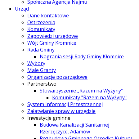
Społeczna Agencja Najmu
Urząd
Dane kontaktowe
Ostrzeżenia
Komunikaty
Zapowiedzi urzędowe
Wójt Gminy Kłomnice
Rada Gminy
Nagrania sesji Rady Gminy Kłomnice
Wybory
Małe Granty
Organizacje pozarządowe
Partnerstwo
Stowarzyszenie „Razem na Wyżyny”
Komunikaty "Razem na Wyżyny"
System Informacji Przestrzennej
Załatwianie spraw w urzędzie
Inwestycje gminne
Budowa Kanalizacji Sanitarnej
Rzerzęczyce, Adamów
Rozbudowa Gminnego Ośrodka Kultury