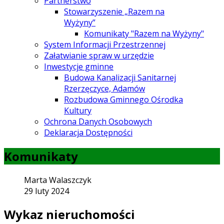
Partnerstwo
Stowarzyszenie „Razem na
Wyżyny”
Komunikaty "Razem na Wyżyny"
System Informacji Przestrzennej
Załatwianie spraw w urzędzie
Inwestycje gminne
Budowa Kanalizacji Sanitarnej
Rzerzęczyce, Adamów
Rozbudowa Gminnego Ośrodka
Kultury
Ochrona Danych Osobowych
Deklaracja Dostępności
Komunikaty
Marta Walaszczyk
29 luty 2024
Wykaz nieruchomości