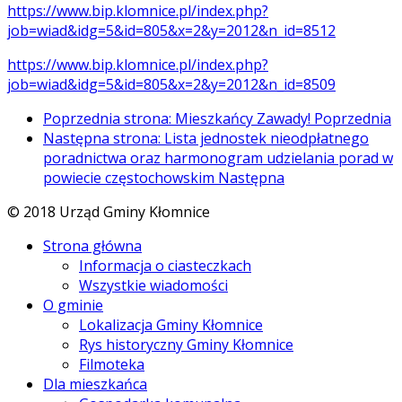
https://www.bip.klomnice.pl/index.php?
job=wiad&idg=5&id=805&x=2&y=2012&n_id=8512
https://www.bip.klomnice.pl/index.php?
job=wiad&idg=5&id=805&x=2&y=2012&n_id=8509
Poprzednia strona: Mieszkańcy Zawady!
Poprzednia
Następna strona: Lista jednostek nieodpłatnego
poradnictwa oraz harmonogram udzielania porad w
powiecie częstochowskim
Następna
© 2018 Urząd Gminy Kłomnice
Strona główna
Informacja o ciasteczkach
Wszystkie wiadomości
O gminie
Lokalizacja Gminy Kłomnice
Rys historyczny Gminy Kłomnice
Filmoteka
Dla mieszkańca