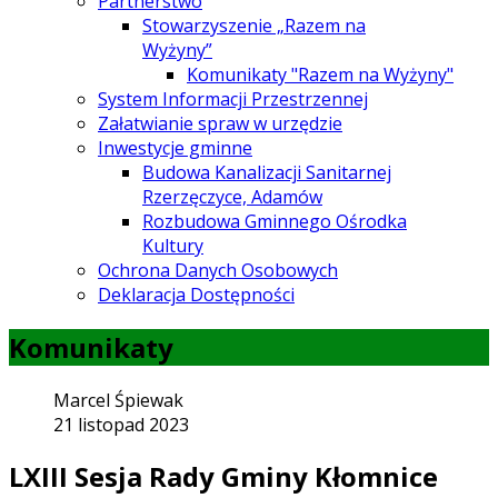
Partnerstwo
Stowarzyszenie „Razem na
Wyżyny”
Komunikaty "Razem na Wyżyny"
System Informacji Przestrzennej
Załatwianie spraw w urzędzie
Inwestycje gminne
Budowa Kanalizacji Sanitarnej
Rzerzęczyce, Adamów
Rozbudowa Gminnego Ośrodka
Kultury
Ochrona Danych Osobowych
Deklaracja Dostępności
Komunikaty
Marcel Śpiewak
21 listopad 2023
LXIII Sesja Rady Gminy Kłomnice