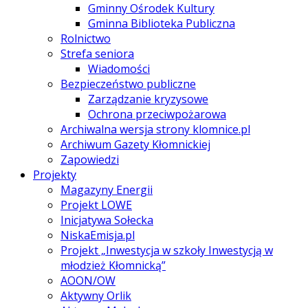
Gminny Ośrodek Kultury
Gminna Biblioteka Publiczna
Rolnictwo
Strefa seniora
Wiadomości
Bezpieczeństwo publiczne
Zarządzanie kryzysowe
Ochrona przeciwpożarowa
Archiwalna wersja strony klomnice.pl
Archiwum Gazety Kłomnickiej
Zapowiedzi
Projekty
Magazyny Energii
Projekt LOWE
Inicjatywa Sołecka
NiskaEmisja.pl
Projekt „Inwestycja w szkoły Inwestycją w
młodzież Kłomnicką”
AOON/OW
Aktywny Orlik