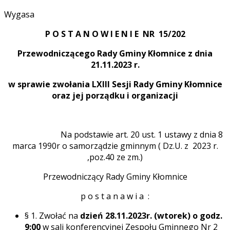
Wygasa
P O S T A N O W I E N I E NR 15/202
Przewodniczącego Rady Gminy Kłomnice z dnia
21.11.2023 r.
w sprawie zwołania LXIII Sesji Rady Gminy Kłomnice
oraz jej porządku i organizacji
Na podstawie art. 20 ust. 1 ustawy z dnia 8
marca 1990r o samorządzie gminnym ( Dz.U. z 2023 r.
,poz.40 ze zm.)
Przewodniczący Rady Gminy Kłomnice
p o s t a n a w i a :
§ 1. Zwołać na
dzień 28.11.2023r.
(wtorek) o godz.
9:00
w sali konferencyjnej Zespołu Gminnego Nr 2