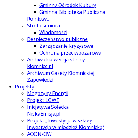
Gminny Ośrodek Kultury
Gminna Biblioteka Publiczna
Rolnictwo
Strefa seniora
Wiadomości
Bezpieczeństwo publiczne
Zarządzanie kryzysowe
Ochrona przeciwpożarowa
Archiwalna wersja strony
klomnice.pl
Archiwum Gazety Kłomnickiej
Zapowiedzi
Projekty
Magazyny Energii
Projekt LOWE
Inicjatywa Sołecka
NiskaEmisja.pl
Projekt „Inwestycja w szkoły
Inwestycją w młodzież Kłomnicką”
AOON/OW