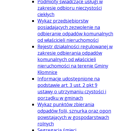
Podmioty świadczące usługi w
zakresie odbioru nieczystości
ciekłych
Wykaz przedsiębiorstw
posiadających zezwolenie na
odbieranie odpadów komunalnych
od właścicieli nieruchomości
Rejestr działalności regulowanej w
zakresie odbierania odpadów
komunalnych od właścicieli
nieruchomości na terenie Gminy
Kłomnice
Informacje udostępnione na
podstawie art. 3 ust. 2 pkt 9
ustawy o utrzymaniu czystości i
porządku w gminach
Wykaz punktów zbierania
odpadów folii, sznurka oraz opon
powstających w gospodarstwach
rolnych
Segregacja śmieci