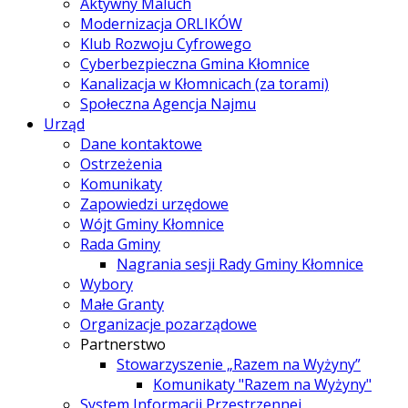
Aktywny Maluch
Modernizacja ORLIKÓW
Klub Rozwoju Cyfrowego
Cyberbezpieczna Gmina Kłomnice
Kanalizacja w Kłomnicach (za torami)
Społeczna Agencja Najmu
Urząd
Dane kontaktowe
Ostrzeżenia
Komunikaty
Zapowiedzi urzędowe
Wójt Gminy Kłomnice
Rada Gminy
Nagrania sesji Rady Gminy Kłomnice
Wybory
Małe Granty
Organizacje pozarządowe
Partnerstwo
Stowarzyszenie „Razem na Wyżyny”
Komunikaty "Razem na Wyżyny"
System Informacji Przestrzennej