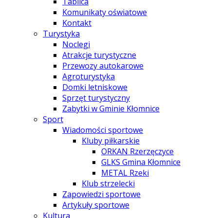
Tablica
Komunikaty oświatowe
Kontakt
Turystyka
Noclegi
Atrakcje turystyczne
Przewozy autokarowe
Agroturystyka
Domki letniskowe
Sprzęt turystyczny
Zabytki w Gminie Kłomnice
Sport
Wiadomości sportowe
Kluby piłkarskie
ORKAN Rzerzęczyce
GLKS Gmina Kłomnice
METAL Rzeki
Klub strzelecki
Zapowiedzi sportowe
Artykuły sportowe
Kultura