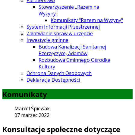
Partnerstwo
Stowarzyszenie „Razem na
Wyżyny”
Komunikaty "Razem na Wyżyny"
System Informacji Przestrzennej
Załatwianie spraw w urzędzie
Inwestycje gminne
Budowa Kanalizacji Sanitarnej
Rzerzęczyce, Adamów
Rozbudowa Gminnego Ośrodka
Kultury
Ochrona Danych Osobowych
Deklaracja Dostępności
Komunikaty
Marcel Śpiewak
07 marzec 2022
Konsultacje społeczne dotyczące