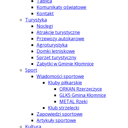
Tablica
Komunikaty oświatowe
Kontakt
Turystyka
Noclegi
Atrakcje turystyczne
Przewozy autokarowe
Agroturystyka
Domki letniskowe
Sprzęt turystyczny
Zabytki w Gminie Kłomnice
Sport
Wiadomości sportowe
Kluby piłkarskie
ORKAN Rzerzęczyce
GLKS Gmina Kłomnice
METAL Rzeki
Klub strzelecki
Zapowiedzi sportowe
Artykuły sportowe
Kultura