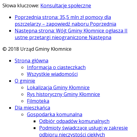
Słowa kluczowe:
Konsultacje społeczne
Poprzednia strona: 35,5 mln zł pomocy dla
pszczelarzy – zapowiedź naboru
Poprzednia
Następna strona: Wójt Gminy Kłomnice ogłasza II
ustne przetargi nieograniczone
Następna
© 2018 Urząd Gminy Kłomnice
Strona główna
Informacja o ciasteczkach
Wszystkie wiadomości
O gminie
Lokalizacja Gminy Kłomnice
Rys historyczny Gminy Kłomnice
Filmoteka
Dla mieszkańca
Gospodarka komunalna
Odbiór odpadów komunalnych
Podmioty świadczące usługi w zakresie
odbioru nieczystości ciekłych