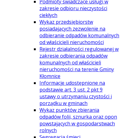
Podmioty świadczące usługi w
zakresie odbioru nieczystości
ciekłych
Wykaz przedsiębiorstw
posiadających zezwolenie na
odbieranie odpadów komunalnych
od właścicieli nieruchomości
Rejestr działalności regulowanej w
zakresie odbierania odpadów
komunalnych od właścicieli
nieruchomości na terenie Gminy
Kłomnice
Informacje udostępnione na
podstawie art. 3 ust. 2 pkt 9
ustawy o utrzymaniu czystości i
porządku w gminach
Wykaz punktów zbierania
odpadów folii, sznurka oraz opon
powstających w gospodarstwach
rolnych
Segregacja śmieci