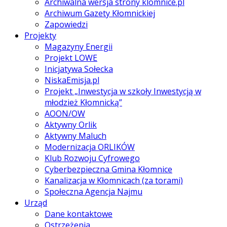
Archiwalna wersja strony klomnice.pl
Archiwum Gazety Kłomnickiej
Zapowiedzi
Projekty
Magazyny Energii
Projekt LOWE
Inicjatywa Sołecka
NiskaEmisja.pl
Projekt „Inwestycja w szkoły Inwestycją w
młodzież Kłomnicką”
AOON/OW
Aktywny Orlik
Aktywny Maluch
Modernizacja ORLIKÓW
Klub Rozwoju Cyfrowego
Cyberbezpieczna Gmina Kłomnice
Kanalizacja w Kłomnicach (za torami)
Społeczna Agencja Najmu
Urząd
Dane kontaktowe
Ostrzeżenia