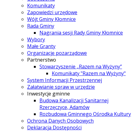
Komunikaty
Zapowiedzi urzędowe
Wójt Gminy Kłomnice
Rada Gminy
Nagrania sesji Rady Gminy Kłomnice
Wybory
Małe Granty
Organizacje pozarządowe
Partnerstwo
Stowarzyszenie „Razem na Wyżyny”
Komunikaty "Razem na Wyżyny"
System Informacji Przestrzennej
Załatwianie spraw w urzędzie
Inwestycje gminne
Budowa Kanalizacji Sanitarnej
Rzerzęczyce, Adamów
Rozbudowa Gminnego Ośrodka Kultury
Ochrona Danych Osobowych
Deklaracja Dostępności