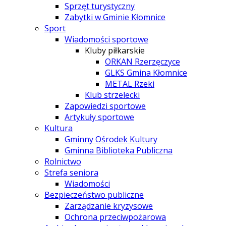
Sprzęt turystyczny
Zabytki w Gminie Kłomnice
Sport
Wiadomości sportowe
Kluby piłkarskie
ORKAN Rzerzęczyce
GLKS Gmina Kłomnice
METAL Rzeki
Klub strzelecki
Zapowiedzi sportowe
Artykuły sportowe
Kultura
Gminny Ośrodek Kultury
Gminna Biblioteka Publiczna
Rolnictwo
Strefa seniora
Wiadomości
Bezpieczeństwo publiczne
Zarządzanie kryzysowe
Ochrona przeciwpożarowa