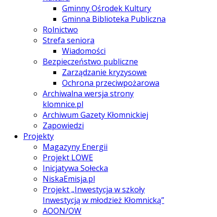
Gminny Ośrodek Kultury
Gminna Biblioteka Publiczna
Rolnictwo
Strefa seniora
Wiadomości
Bezpieczeństwo publiczne
Zarządzanie kryzysowe
Ochrona przeciwpożarowa
Archiwalna wersja strony
klomnice.pl
Archiwum Gazety Kłomnickiej
Zapowiedzi
Projekty
Magazyny Energii
Projekt LOWE
Inicjatywa Sołecka
NiskaEmisja.pl
Projekt „Inwestycja w szkoły
Inwestycją w młodzież Kłomnicką”
AOON/OW