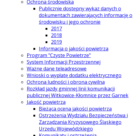
Ochrona środowiska
Publicznie dostępny wykaz danych o
dokumentach zawierających informację o
środowisku i jego ochronie
2017
2018
2019
Informacja o jakości powietrza
Program "Czyste Powietrze"
System Informacji Przestrzennej
Ważne dane teleadresowe
Wnioski o wypłatę dodatku elektrycznego
Ochrona ludności i obrona cywilna
Rozkład jazdy gminnej linii komunikacji
publicznej Witkowice-Kłomnice przez Garnek
Jakość powietrza
Bieżąca ocena jakości powietrza
Ostrzeżenia Wydziału Bezpieczeństwa i
Zarządzania Kryzysowego Śląskiego
Urzędu Wojewódzkiego
Komunikaty i ostrzeżenia