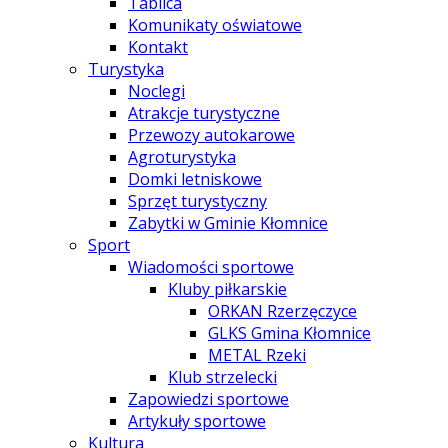
Tablica
Komunikaty oświatowe
Kontakt
Turystyka
Noclegi
Atrakcje turystyczne
Przewozy autokarowe
Agroturystyka
Domki letniskowe
Sprzęt turystyczny
Zabytki w Gminie Kłomnice
Sport
Wiadomości sportowe
Kluby piłkarskie
ORKAN Rzerzęczyce
GLKS Gmina Kłomnice
METAL Rzeki
Klub strzelecki
Zapowiedzi sportowe
Artykuły sportowe
Kultura