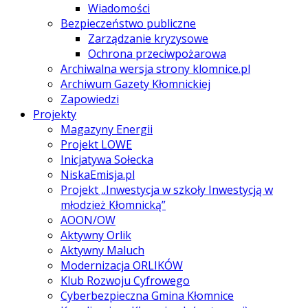
Wiadomości
Bezpieczeństwo publiczne
Zarządzanie kryzysowe
Ochrona przeciwpożarowa
Archiwalna wersja strony klomnice.pl
Archiwum Gazety Kłomnickiej
Zapowiedzi
Projekty
Magazyny Energii
Projekt LOWE
Inicjatywa Sołecka
NiskaEmisja.pl
Projekt „Inwestycja w szkoły Inwestycją w
młodzież Kłomnicką”
AOON/OW
Aktywny Orlik
Aktywny Maluch
Modernizacja ORLIKÓW
Klub Rozwoju Cyfrowego
Cyberbezpieczna Gmina Kłomnice