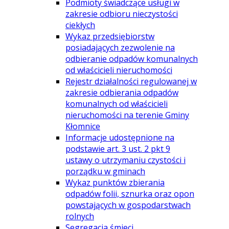
Podmioty świadczące usługi w
zakresie odbioru nieczystości
ciekłych
Wykaz przedsiębiorstw
posiadających zezwolenie na
odbieranie odpadów komunalnych
od właścicieli nieruchomości
Rejestr działalności regulowanej w
zakresie odbierania odpadów
komunalnych od właścicieli
nieruchomości na terenie Gminy
Kłomnice
Informacje udostępnione na
podstawie art. 3 ust. 2 pkt 9
ustawy o utrzymaniu czystości i
porządku w gminach
Wykaz punktów zbierania
odpadów folii, sznurka oraz opon
powstających w gospodarstwach
rolnych
Segregacja śmieci