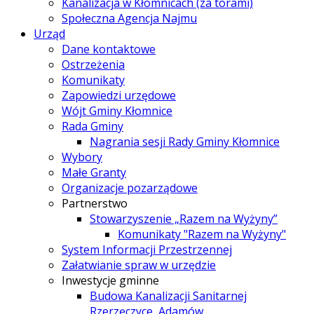
Kanalizacja w Kłomnicach (za torami)
Społeczna Agencja Najmu
Urząd
Dane kontaktowe
Ostrzeżenia
Komunikaty
Zapowiedzi urzędowe
Wójt Gminy Kłomnice
Rada Gminy
Nagrania sesji Rady Gminy Kłomnice
Wybory
Małe Granty
Organizacje pozarządowe
Partnerstwo
Stowarzyszenie „Razem na Wyżyny”
Komunikaty "Razem na Wyżyny"
System Informacji Przestrzennej
Załatwianie spraw w urzędzie
Inwestycje gminne
Budowa Kanalizacji Sanitarnej
Rzerzęczyce, Adamów