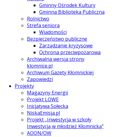
Gminny Ośrodek Kultury
Gminna Biblioteka Publiczna
Rolnictwo
Strefa seniora
Wiadomości
Bezpieczeństwo publiczne
Zarządzanie kryzysowe
Ochrona przeciwpożarowa
Archiwalna wersja strony
klomnice.pl
Archiwum Gazety Kłomnickiej
Zapowiedzi
Projekty
Magazyny Energii
Projekt LOWE
Inicjatywa Sołecka
NiskaEmisja.pl
Projekt „Inwestycja w szkoły
Inwestycją w młodzież Kłomnicką”
AOON/OW