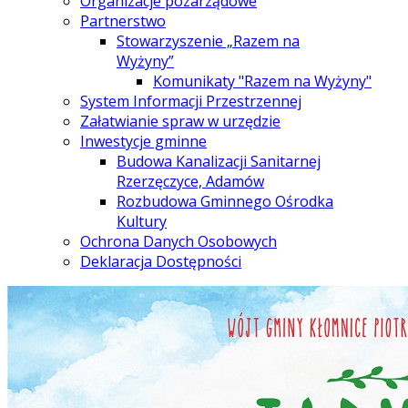
Organizacje pozarządowe
Partnerstwo
Stowarzyszenie „Razem na
Wyżyny”
Komunikaty "Razem na Wyżyny"
System Informacji Przestrzennej
Załatwianie spraw w urzędzie
Inwestycje gminne
Budowa Kanalizacji Sanitarnej
Rzerzęczyce, Adamów
Rozbudowa Gminnego Ośrodka
Kultury
Ochrona Danych Osobowych
Deklaracja Dostępności