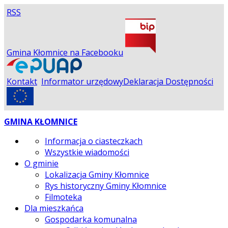
RSS
Gmina Kłomnice na Facebooku
Kontakt
Informator urzędowy
Deklaracja Dostępności
GMINA KŁOMNICE
Informacja o ciasteczkach
Wszystkie wiadomości
O gminie
Lokalizacja Gminy Kłomnice
Rys historyczny Gminy Kłomnice
Filmoteka
Dla mieszkańca
Gospodarka komunalna