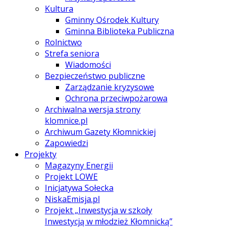
Kultura
Gminny Ośrodek Kultury
Gminna Biblioteka Publiczna
Rolnictwo
Strefa seniora
Wiadomości
Bezpieczeństwo publiczne
Zarządzanie kryzysowe
Ochrona przeciwpożarowa
Archiwalna wersja strony
klomnice.pl
Archiwum Gazety Kłomnickiej
Zapowiedzi
Projekty
Magazyny Energii
Projekt LOWE
Inicjatywa Sołecka
NiskaEmisja.pl
Projekt „Inwestycja w szkoły
Inwestycją w młodzież Kłomnicką”