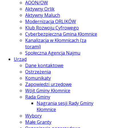
AOON/OW
Aktywny Orlik
Aktywny Maluch
Modernizacja ORLIKÓW
Klub Rozwoju Cyfrowego
Cyberbezpieczna Gmina Kłomnice
Kanalizacja w Kłomnicach (za
torami)
Społeczna Agencja Najmu
Urząd
Dane kontaktowe
Ostrzeżenia
Komunikaty
Zapowiedzi urzędowe
Wójt Gminy Kłomnice
Rada Gminy
Nagrania sesji Rady Gminy
Kłomnice
Wybory
Małe Granty