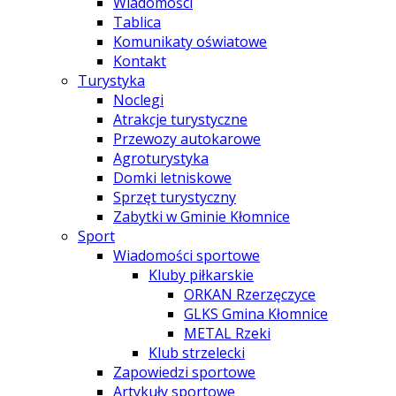
Wiadomości
Tablica
Komunikaty oświatowe
Kontakt
Turystyka
Noclegi
Atrakcje turystyczne
Przewozy autokarowe
Agroturystyka
Domki letniskowe
Sprzęt turystyczny
Zabytki w Gminie Kłomnice
Sport
Wiadomości sportowe
Kluby piłkarskie
ORKAN Rzerzęczyce
GLKS Gmina Kłomnice
METAL Rzeki
Klub strzelecki
Zapowiedzi sportowe
Artykuły sportowe