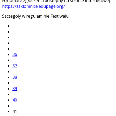
Forlumarz zgłoszenia dostępny na stronie internetowej
https://zsklomnice.edupage.org/
Szczegóły w regulaminie Festiwalu.
36
37
38
39
40
41