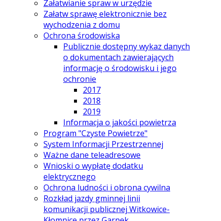
Załatwianie spraw w urzędzie
Załatw sprawę elektronicznie bez
wychodzenia z domu
Ochrona środowiska
Publicznie dostępny wykaz danych
o dokumentach zawierających
informację o środowisku i jego
ochronie
2017
2018
2019
Informacja o jakości powietrza
Program "Czyste Powietrze"
System Informacji Przestrzennej
Ważne dane teleadresowe
Wnioski o wypłatę dodatku
elektrycznego
Ochrona ludności i obrona cywilna
Rozkład jazdy gminnej linii
komunikacji publicznej Witkowice-
Kłomnice przez Garnek