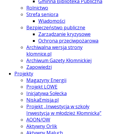
Gminna Biblioteka Publiczna
Rolnictwo
Strefa seniora
Wiadomości
Bezpieczeństwo publiczne
Zarządzanie kryzysowe
Ochrona przeciwpożarowa
Archiwalna wersja strony
klomnice.pl
Archiwum Gazety Kłomnickiej
Zapowiedzi
Projekty
Magazyny Energii
Projekt LOWE
Inicjatywa Sołecka
NiskaEmisja.pl
Projekt „Inwestycja w szkoły
Inwestycją w młodzież Kłomnicką”
AOON/OW
Aktywny Orlik
Aktywny Maluch