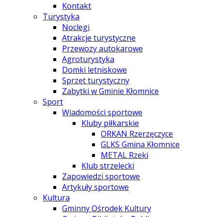
Kontakt
Turystyka
Noclegi
Atrakcje turystyczne
Przewozy autokarowe
Agroturystyka
Domki letniskowe
Sprzęt turystyczny
Zabytki w Gminie Kłomnice
Sport
Wiadomości sportowe
Kluby piłkarskie
ORKAN Rzerzęczyce
GLKS Gmina Kłomnice
METAL Rzeki
Klub strzelecki
Zapowiedzi sportowe
Artykuły sportowe
Kultura
Gminny Ośrodek Kultury