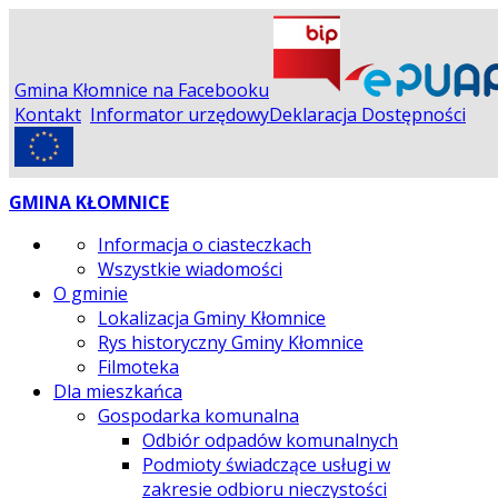
Gmina Kłomnice na Facebooku
Kontakt
Informator urzędowy
Deklaracja Dostępności
GMINA KŁOMNICE
Informacja o ciasteczkach
Wszystkie wiadomości
O gminie
Lokalizacja Gminy Kłomnice
Rys historyczny Gminy Kłomnice
Filmoteka
Dla mieszkańca
Gospodarka komunalna
Odbiór odpadów komunalnych
Podmioty świadczące usługi w
zakresie odbioru nieczystości