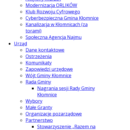
Modernizacja ORLIKÓW
Klub Rozwoju Cyfrowego
Cyberbezpieczna Gmina Kłomnice
Kanalizacja w Kłomnicach (za
torami)
Społeczna Agencja Najmu
Urząd
Dane kontaktowe
Ostrzeżenia
Komunikaty
Zapowiedzi urzędowe
Wójt Gminy Kłomnice
Rada Gminy
Nagrania sesji Rady Gminy
Kłomnice
Wybory
Małe Granty
Organizacje pozarządowe
Partnerstwo
Stowarzyszenie „Razem na