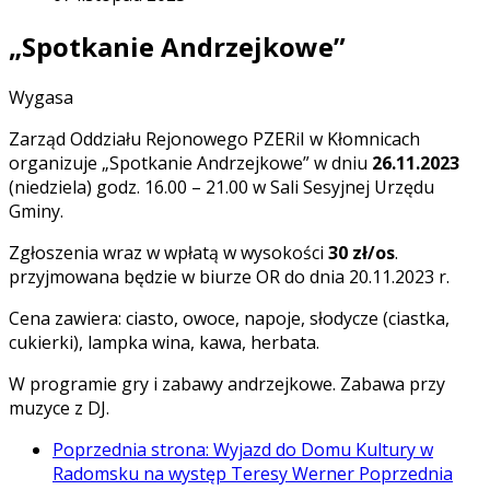
„Spotkanie Andrzejkowe”
Wygasa
Zarząd Oddziału Rejonowego PZERiI w Kłomnicach
organizuje „Spotkanie Andrzejkowe” w dniu
26.11.2023
(niedziela) godz. 16.00 – 21.00 w Sali Sesyjnej Urzędu
Gminy.
Zgłoszenia wraz w wpłatą w wysokości
30 zł/os
.
przyjmowana będzie w biurze OR do dnia 20.11.2023 r.
Cena zawiera: ciasto, owoce, napoje, słodycze (ciastka,
cukierki), lampka wina, kawa, herbata.
W programie gry i zabawy andrzejkowe. Zabawa przy
muzyce z DJ.
Poprzednia strona: Wyjazd do Domu Kultury w
Radomsku na występ Teresy Werner
Poprzednia