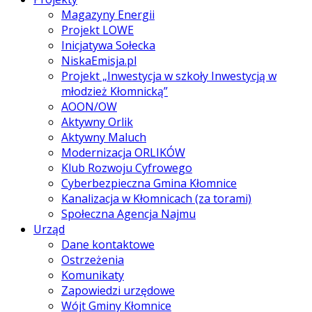
Magazyny Energii
Projekt LOWE
Inicjatywa Sołecka
NiskaEmisja.pl
Projekt „Inwestycja w szkoły Inwestycją w
młodzież Kłomnicką”
AOON/OW
Aktywny Orlik
Aktywny Maluch
Modernizacja ORLIKÓW
Klub Rozwoju Cyfrowego
Cyberbezpieczna Gmina Kłomnice
Kanalizacja w Kłomnicach (za torami)
Społeczna Agencja Najmu
Urząd
Dane kontaktowe
Ostrzeżenia
Komunikaty
Zapowiedzi urzędowe
Wójt Gminy Kłomnice