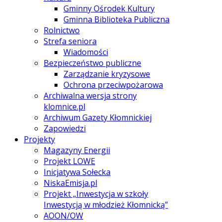
Gminny Ośrodek Kultury
Gminna Biblioteka Publiczna
Rolnictwo
Strefa seniora
Wiadomości
Bezpieczeństwo publiczne
Zarządzanie kryzysowe
Ochrona przeciwpożarowa
Archiwalna wersja strony
klomnice.pl
Archiwum Gazety Kłomnickiej
Zapowiedzi
Projekty
Magazyny Energii
Projekt LOWE
Inicjatywa Sołecka
NiskaEmisja.pl
Projekt „Inwestycja w szkoły
Inwestycją w młodzież Kłomnicką”
AOON/OW