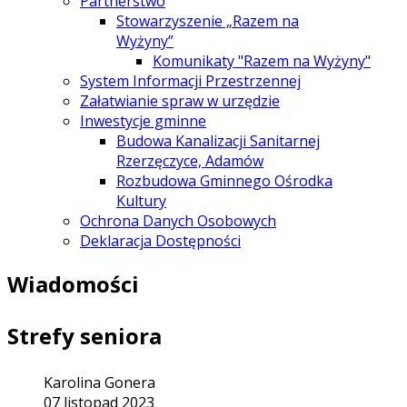
Partnerstwo
Stowarzyszenie „Razem na
Wyżyny”
Komunikaty "Razem na Wyżyny"
System Informacji Przestrzennej
Załatwianie spraw w urzędzie
Inwestycje gminne
Budowa Kanalizacji Sanitarnej
Rzerzęczyce, Adamów
Rozbudowa Gminnego Ośrodka
Kultury
Ochrona Danych Osobowych
Deklaracja Dostępności
Wiadomości
Strefy seniora
Karolina Gonera
07 listopad 2023