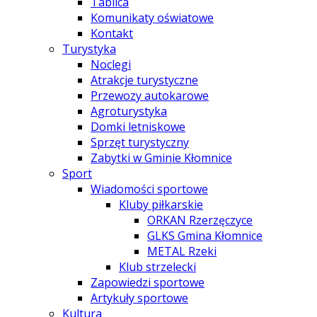
Tablica
Komunikaty oświatowe
Kontakt
Turystyka
Noclegi
Atrakcje turystyczne
Przewozy autokarowe
Agroturystyka
Domki letniskowe
Sprzęt turystyczny
Zabytki w Gminie Kłomnice
Sport
Wiadomości sportowe
Kluby piłkarskie
ORKAN Rzerzęczyce
GLKS Gmina Kłomnice
METAL Rzeki
Klub strzelecki
Zapowiedzi sportowe
Artykuły sportowe
Kultura