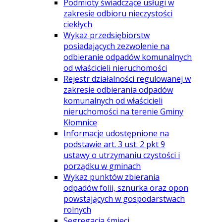
Podmioty świadczące usługi w
zakresie odbioru nieczystości
ciekłych
Wykaz przedsiębiorstw
posiadających zezwolenie na
odbieranie odpadów komunalnych
od właścicieli nieruchomości
Rejestr działalności regulowanej w
zakresie odbierania odpadów
komunalnych od właścicieli
nieruchomości na terenie Gminy
Kłomnice
Informacje udostępnione na
podstawie art. 3 ust. 2 pkt 9
ustawy o utrzymaniu czystości i
porządku w gminach
Wykaz punktów zbierania
odpadów folii, sznurka oraz opon
powstających w gospodarstwach
rolnych
Segregacja śmieci