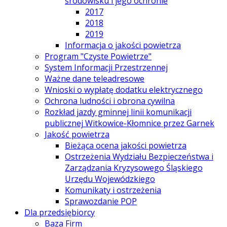
środowisku i jego ochronie
2017
2018
2019
Informacja o jakości powietrza
Program "Czyste Powietrze"
System Informacji Przestrzennej
Ważne dane teleadresowe
Wnioski o wypłatę dodatku elektrycznego
Ochrona ludności i obrona cywilna
Rozkład jazdy gminnej linii komunikacji
publicznej Witkowice-Kłomnice przez Garnek
Jakość powietrza
Bieżąca ocena jakości powietrza
Ostrzeżenia Wydziału Bezpieczeństwa i
Zarządzania Kryzysowego Śląskiego
Urzędu Wojewódzkiego
Komunikaty i ostrzeżenia
Sprawozdanie POP
Dla przedsiębiorcy
Baza Firm