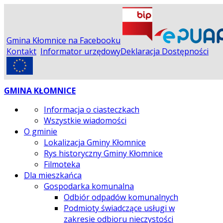
Gmina Kłomnice na Facebooku
Kontakt
Informator urzędowy
Deklaracja Dostępności
GMINA KŁOMNICE
Informacja o ciasteczkach
Wszystkie wiadomości
O gminie
Lokalizacja Gminy Kłomnice
Rys historyczny Gminy Kłomnice
Filmoteka
Dla mieszkańca
Gospodarka komunalna
Odbiór odpadów komunalnych
Podmioty świadczące usługi w
zakresie odbioru nieczystości