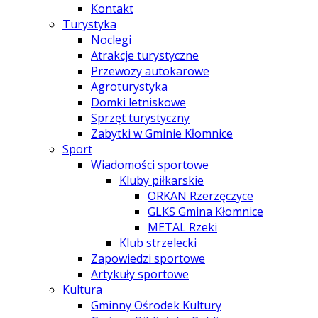
Kontakt
Turystyka
Noclegi
Atrakcje turystyczne
Przewozy autokarowe
Agroturystyka
Domki letniskowe
Sprzęt turystyczny
Zabytki w Gminie Kłomnice
Sport
Wiadomości sportowe
Kluby piłkarskie
ORKAN Rzerzęczyce
GLKS Gmina Kłomnice
METAL Rzeki
Klub strzelecki
Zapowiedzi sportowe
Artykuły sportowe
Kultura
Gminny Ośrodek Kultury