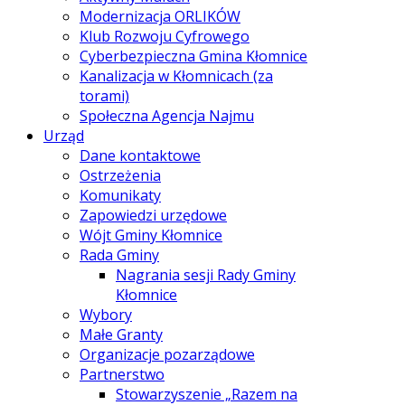
Modernizacja ORLIKÓW
Klub Rozwoju Cyfrowego
Cyberbezpieczna Gmina Kłomnice
Kanalizacja w Kłomnicach (za
torami)
Społeczna Agencja Najmu
Urząd
Dane kontaktowe
Ostrzeżenia
Komunikaty
Zapowiedzi urzędowe
Wójt Gminy Kłomnice
Rada Gminy
Nagrania sesji Rady Gminy
Kłomnice
Wybory
Małe Granty
Organizacje pozarządowe
Partnerstwo
Stowarzyszenie „Razem na