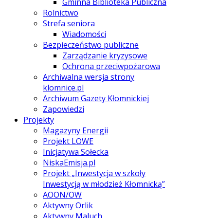
Gminna Biblioteka Publiczna
Rolnictwo
Strefa seniora
Wiadomości
Bezpieczeństwo publiczne
Zarządzanie kryzysowe
Ochrona przeciwpożarowa
Archiwalna wersja strony
klomnice.pl
Archiwum Gazety Kłomnickiej
Zapowiedzi
Projekty
Magazyny Energii
Projekt LOWE
Inicjatywa Sołecka
NiskaEmisja.pl
Projekt „Inwestycja w szkoły
Inwestycją w młodzież Kłomnicką”
AOON/OW
Aktywny Orlik
Aktywny Maluch