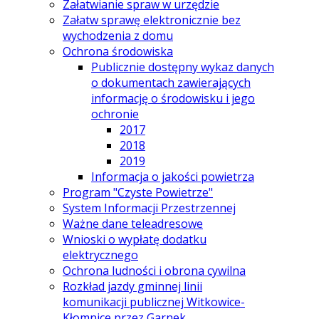
Załatwianie spraw w urzędzie
Załatw sprawę elektronicznie bez
wychodzenia z domu
Ochrona środowiska
Publicznie dostępny wykaz danych
o dokumentach zawierających
informację o środowisku i jego
ochronie
2017
2018
2019
Informacja o jakości powietrza
Program "Czyste Powietrze"
System Informacji Przestrzennej
Ważne dane teleadresowe
Wnioski o wypłatę dodatku
elektrycznego
Ochrona ludności i obrona cywilna
Rozkład jazdy gminnej linii
komunikacji publicznej Witkowice-
Kłomnice przez Garnek