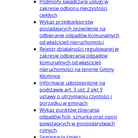
Podmioty świadczące usługi w
zakresie odbioru nieczystości
ciekłych
Wykaz przedsiębiorstw
posiadających zezwolenie na
odbieranie odpadów komunalnych
od właścicieli nieruchomości
Rejestr działalności regulowanej w
zakresie odbierania odpadów
komunalnych od właścicieli
nieruchomości na terenie Gminy
Kłomnice
Informacje udostępnione na
podstawie art. 3 ust. 2 pkt 9
ustawy o utrzymaniu czystości i
porządku w gminach
Wykaz punktów zbierania
odpadów folii, sznurka oraz opon
powstających w gospodarstwach
rolnych
Segregacja śmieci