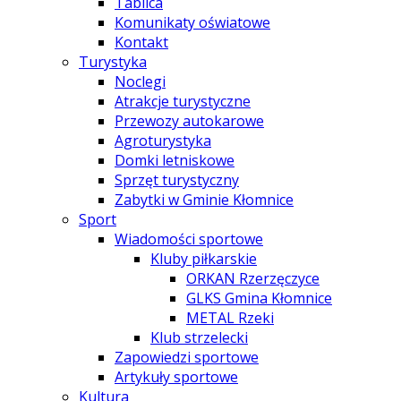
Tablica
Komunikaty oświatowe
Kontakt
Turystyka
Noclegi
Atrakcje turystyczne
Przewozy autokarowe
Agroturystyka
Domki letniskowe
Sprzęt turystyczny
Zabytki w Gminie Kłomnice
Sport
Wiadomości sportowe
Kluby piłkarskie
ORKAN Rzerzęczyce
GLKS Gmina Kłomnice
METAL Rzeki
Klub strzelecki
Zapowiedzi sportowe
Artykuły sportowe
Kultura