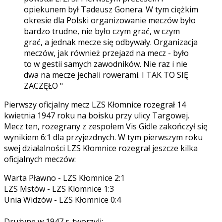
opiekunem był Tadeusz Gonera. W tym ciężkim
okresie dla Polski organizowanie meczów było
bardzo trudne, nie było czym grać, w czym
grać, a jednak mecze się odbywały. Organizacja
meczów, jak również przejazd na mecz - było
to w gestii samych zawodników. Nie raz i nie
dwa na mecze jechali rowerami. I TAK TO SIĘ
ZACZĘŁO "
Pierwszy oficjalny mecz LZS Kłomnice rozegrał 14
kwietnia 1947 roku na boisku przy ulicy Targowej.
Mecz ten, rozegrany z zespołem Vis Gidle zakończył się
wynikiem 6:1 dla przyjezdnych. W tym pierwszym roku
swej działalności LZS Kłomnice rozegrał jeszcze kilka
oficjalnych meczów:
Warta Pławno - LZS Kłomnice 2:1
LZS Mstów - LZS Klomnice 1:3
Unia Widzów - LZS Kłomnice 0:4
Drużynę w 1947 r. tworzyli: