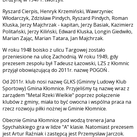
Ryszard Cierpis, Henryk Krzemiński, Wawrzyniec
Włodarczyk, Zdzisław Pindych, Ryszard Pindych, Roman
Kluska, Jerzy Majchrzak - kapitan, Jerzy Basiak, Kazimierz
Politański, Jerzy Kiliński, Edward Kluska, Longin Giedwiło,
Marian Zając, Marian Tatara, Jan Majchrzak.
W roku 1948 boisko z ulicu Targowej zostało
przeniesione na ulicę Zachodnią. W roku 1949, gdy
prezesem zespołu był Tadeusz Łazowski, LZS z Kłomnic
przyjął obowiązującą do 2011r. nazwę POGOŃ .
Od 2011r. klub nosi nazwę GLKS (Gminny Ludowy Klub
Sportowy) Gmina Kłomnice. Przyjeliśmy tą nazwę wraz z
zarządem "Metal Rzeki Wielkie" poprzez połączenie
klubów z gminy, miała to być owocna i wspólna praca na
rzecz rozwoju piłki nożnej w Gminie Kłomnice.
Obecnie Gmina Kłomnice pod wodzą trenera Jana
Spychalskiego gra w lidze "A" klasie. Natomiast prezesem
jest Artur Raźniak i zastępcą jest Przemysław Jarczok.