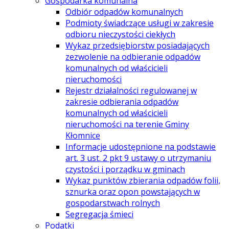
Gospodarka komunalna
Odbiór odpadów komunalnych
Podmioty świadczące usługi w zakresie
odbioru nieczystości ciekłych
Wykaz przedsiębiorstw posiadających
zezwolenie na odbieranie odpadów
komunalnych od właścicieli
nieruchomości
Rejestr działalności regulowanej w
zakresie odbierania odpadów
komunalnych od właścicieli
nieruchomości na terenie Gminy
Kłomnice
Informacje udostępnione na podstawie
art. 3 ust. 2 pkt 9 ustawy o utrzymaniu
czystości i porządku w gminach
Wykaz punktów zbierania odpadów folii,
sznurka oraz opon powstających w
gospodarstwach rolnych
Segregacja śmieci
Podatki