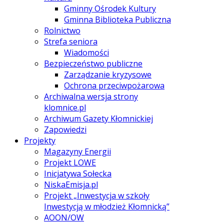
Gminny Ośrodek Kultury
Gminna Biblioteka Publiczna
Rolnictwo
Strefa seniora
Wiadomości
Bezpieczeństwo publiczne
Zarządzanie kryzysowe
Ochrona przeciwpożarowa
Archiwalna wersja strony
klomnice.pl
Archiwum Gazety Kłomnickiej
Zapowiedzi
Projekty
Magazyny Energii
Projekt LOWE
Inicjatywa Sołecka
NiskaEmisja.pl
Projekt „Inwestycja w szkoły
Inwestycją w młodzież Kłomnicką”
AOON/OW