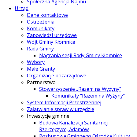
Społeczna Agencja Najmu
Urząd
Dane kontaktowe
Ostrzeżenia
Komunikaty
Zapowiedzi urzędowe
Wójt Gminy Kłomnice
Rada Gminy
Nagrania sesji Rady Gminy Kłomnice
Wybory
Małe Granty
Organizacje pozarządowe
Partnerstwo
Stowarzyszenie „Razem na Wyżyny”
Komunikaty "Razem na Wyżyny"
System Informacji Przestrzennej
Załatwianie spraw w urzędzie
Inwestycje gminne
Budowa Kanalizacji Sanitarnej
Rzerzęczyce, Adamów
Rozbudowa Gminnego Ośrodka Kultury