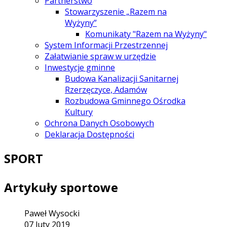
Partnerstwo
Stowarzyszenie „Razem na
Wyżyny”
Komunikaty "Razem na Wyżyny"
System Informacji Przestrzennej
Załatwianie spraw w urzędzie
Inwestycje gminne
Budowa Kanalizacji Sanitarnej
Rzerzęczyce, Adamów
Rozbudowa Gminnego Ośrodka
Kultury
Ochrona Danych Osobowych
Deklaracja Dostępności
SPORT
Artykuły sportowe
Paweł Wysocki
07 luty 2019