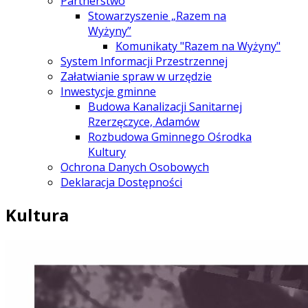
Partnerstwo
Stowarzyszenie „Razem na
Wyżyny”
Komunikaty "Razem na Wyżyny"
System Informacji Przestrzennej
Załatwianie spraw w urzędzie
Inwestycje gminne
Budowa Kanalizacji Sanitarnej
Rzerzęczyce, Adamów
Rozbudowa Gminnego Ośrodka
Kultury
Ochrona Danych Osobowych
Deklaracja Dostępności
Kultura