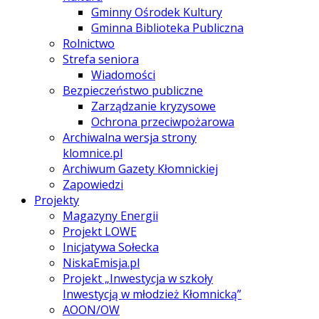
Gminny Ośrodek Kultury
Gminna Biblioteka Publiczna
Rolnictwo
Strefa seniora
Wiadomości
Bezpieczeństwo publiczne
Zarządzanie kryzysowe
Ochrona przeciwpożarowa
Archiwalna wersja strony
klomnice.pl
Archiwum Gazety Kłomnickiej
Zapowiedzi
Projekty
Magazyny Energii
Projekt LOWE
Inicjatywa Sołecka
NiskaEmisja.pl
Projekt „Inwestycja w szkoły
Inwestycją w młodzież Kłomnicką”
AOON/OW