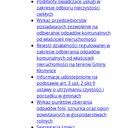
Podmioty świadczące usługi w
zakresie odbioru nieczystości
ciekłych
Wykaz przedsiębiorstw
posiadających zezwolenie na
odbieranie odpadów komunalnych
od właścicieli nieruchomości
Rejestr działalności regulowanej w
zakresie odbierania odpadów
komunalnych od właścicieli
nieruchomości na terenie Gminy
Kłomnice
Informacje udostępnione na
podstawie art. 3 ust. 2 pkt 9
ustawy o utrzymaniu czystości i
porządku w gminach
Wykaz punktów zbierania
odpadów folii, sznurka oraz opon
powstających w gospodarstwach
rolnych
Segregacja śmieci