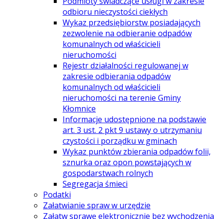
Podmioty świadczące usługi w zakresie
odbioru nieczystości ciekłych
Wykaz przedsiębiorstw posiadających
zezwolenie na odbieranie odpadów
komunalnych od właścicieli
nieruchomości
Rejestr działalności regulowanej w
zakresie odbierania odpadów
komunalnych od właścicieli
nieruchomości na terenie Gminy
Kłomnice
Informacje udostępnione na podstawie
art. 3 ust. 2 pkt 9 ustawy o utrzymaniu
czystości i porządku w gminach
Wykaz punktów zbierania odpadów folii,
sznurka oraz opon powstających w
gospodarstwach rolnych
Segregacja śmieci
Podatki
Załatwianie spraw w urzędzie
Załatw sprawę elektronicznie bez wychodzenia