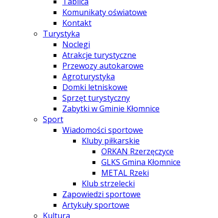
Tablica
Komunikaty oświatowe
Kontakt
Turystyka
Noclegi
Atrakcje turystyczne
Przewozy autokarowe
Agroturystyka
Domki letniskowe
Sprzęt turystyczny
Zabytki w Gminie Kłomnice
Sport
Wiadomości sportowe
Kluby piłkarskie
ORKAN Rzerzęczyce
GLKS Gmina Kłomnice
METAL Rzeki
Klub strzelecki
Zapowiedzi sportowe
Artykuły sportowe
Kultura