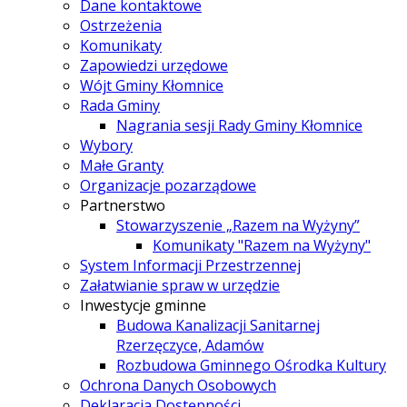
Dane kontaktowe
Ostrzeżenia
Komunikaty
Zapowiedzi urzędowe
Wójt Gminy Kłomnice
Rada Gminy
Nagrania sesji Rady Gminy Kłomnice
Wybory
Małe Granty
Organizacje pozarządowe
Partnerstwo
Stowarzyszenie „Razem na Wyżyny”
Komunikaty "Razem na Wyżyny"
System Informacji Przestrzennej
Załatwianie spraw w urzędzie
Inwestycje gminne
Budowa Kanalizacji Sanitarnej
Rzerzęczyce, Adamów
Rozbudowa Gminnego Ośrodka Kultury
Ochrona Danych Osobowych
Deklaracja Dostępności