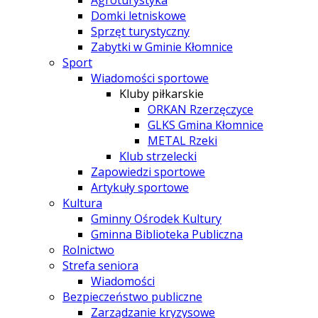
Agroturystyka
Domki letniskowe
Sprzęt turystyczny
Zabytki w Gminie Kłomnice
Sport
Wiadomości sportowe
Kluby piłkarskie
ORKAN Rzerzęczyce
GLKS Gmina Kłomnice
METAL Rzeki
Klub strzelecki
Zapowiedzi sportowe
Artykuły sportowe
Kultura
Gminny Ośrodek Kultury
Gminna Biblioteka Publiczna
Rolnictwo
Strefa seniora
Wiadomości
Bezpieczeństwo publiczne
Zarządzanie kryzysowe