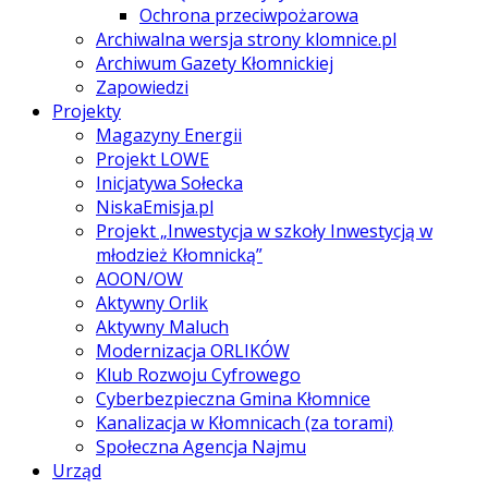
Ochrona przeciwpożarowa
Archiwalna wersja strony klomnice.pl
Archiwum Gazety Kłomnickiej
Zapowiedzi
Projekty
Magazyny Energii
Projekt LOWE
Inicjatywa Sołecka
NiskaEmisja.pl
Projekt „Inwestycja w szkoły Inwestycją w
młodzież Kłomnicką”
AOON/OW
Aktywny Orlik
Aktywny Maluch
Modernizacja ORLIKÓW
Klub Rozwoju Cyfrowego
Cyberbezpieczna Gmina Kłomnice
Kanalizacja w Kłomnicach (za torami)
Społeczna Agencja Najmu
Urząd