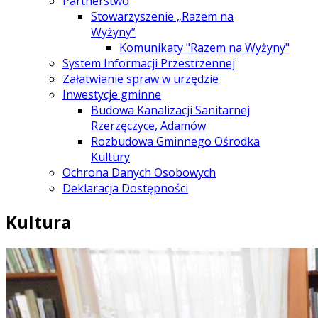
Partnerstwo
Stowarzyszenie „Razem na
Wyżyny”
Komunikaty "Razem na Wyżyny"
System Informacji Przestrzennej
Załatwianie spraw w urzędzie
Inwestycje gminne
Budowa Kanalizacji Sanitarnej
Rzerzęczyce, Adamów
Rozbudowa Gminnego Ośrodka
Kultury
Ochrona Danych Osobowych
Deklaracja Dostępności
Kultura