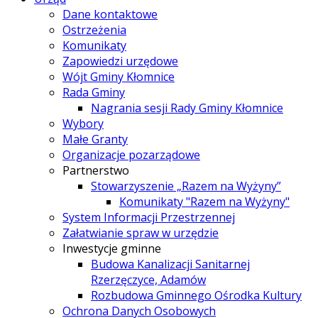
Dane kontaktowe
Ostrzeżenia
Komunikaty
Zapowiedzi urzędowe
Wójt Gminy Kłomnice
Rada Gminy
Nagrania sesji Rady Gminy Kłomnice
Wybory
Małe Granty
Organizacje pozarządowe
Partnerstwo
Stowarzyszenie „Razem na Wyżyny”
Komunikaty "Razem na Wyżyny"
System Informacji Przestrzennej
Załatwianie spraw w urzędzie
Inwestycje gminne
Budowa Kanalizacji Sanitarnej
Rzerzęczyce, Adamów
Rozbudowa Gminnego Ośrodka Kultury
Ochrona Danych Osobowych