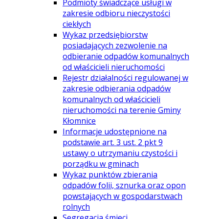
Podmioty świadczące usługi w
zakresie odbioru nieczystości
ciekłych
Wykaz przedsiębiorstw
posiadających zezwolenie na
odbieranie odpadów komunalnych
od właścicieli nieruchomości
Rejestr działalności regulowanej w
zakresie odbierania odpadów
komunalnych od właścicieli
nieruchomości na terenie Gminy
Kłomnice
Informacje udostępnione na
podstawie art. 3 ust. 2 pkt 9
ustawy o utrzymaniu czystości i
porządku w gminach
Wykaz punktów zbierania
odpadów folii, sznurka oraz opon
powstających w gospodarstwach
rolnych
Segregacja śmieci