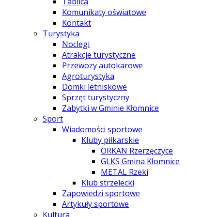
Tablica
Komunikaty oświatowe
Kontakt
Turystyka
Noclegi
Atrakcje turystyczne
Przewozy autokarowe
Agroturystyka
Domki letniskowe
Sprzęt turystyczny
Zabytki w Gminie Kłomnice
Sport
Wiadomości sportowe
Kluby piłkarskie
ORKAN Rzerzęczyce
GLKS Gmina Kłomnice
METAL Rzeki
Klub strzelecki
Zapowiedzi sportowe
Artykuły sportowe
Kultura