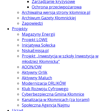
Zarządzanie kryzysowe
Ochrona przeciwpożarowa
Archiwalna wersja strony klomnice.pl
Archiwum Gazety Kłomnickiej
Zapowiedzi
Projekty
Magazyny Energii
Projekt LOWE
Inicjatywa Sołecka
NiskaEmisja.pl
Projekt „Inwestycja w szkoły Inwestycją w
młodzież Kłomnicką”
AOON/OW
Aktywny Orlik
Aktywny Maluch
Modernizacja ORLIKÓW
Klub Rozwoju Cyfrowego
Cyberbezpieczna Gmina Kłomnice
Kanalizacja w Kłomnicach (za torami)
Społeczna Agencja Najmu
Urząd