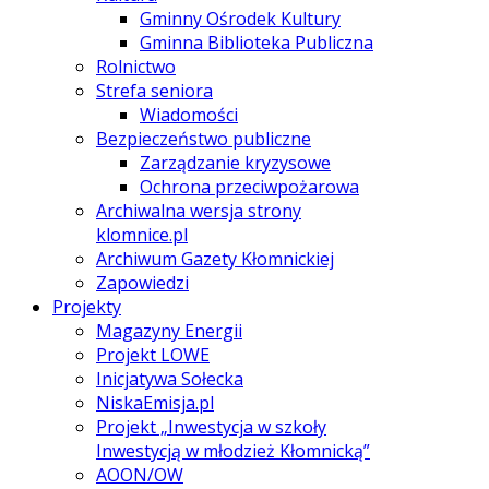
Gminny Ośrodek Kultury
Gminna Biblioteka Publiczna
Rolnictwo
Strefa seniora
Wiadomości
Bezpieczeństwo publiczne
Zarządzanie kryzysowe
Ochrona przeciwpożarowa
Archiwalna wersja strony
klomnice.pl
Archiwum Gazety Kłomnickiej
Zapowiedzi
Projekty
Magazyny Energii
Projekt LOWE
Inicjatywa Sołecka
NiskaEmisja.pl
Projekt „Inwestycja w szkoły
Inwestycją w młodzież Kłomnicką”
AOON/OW