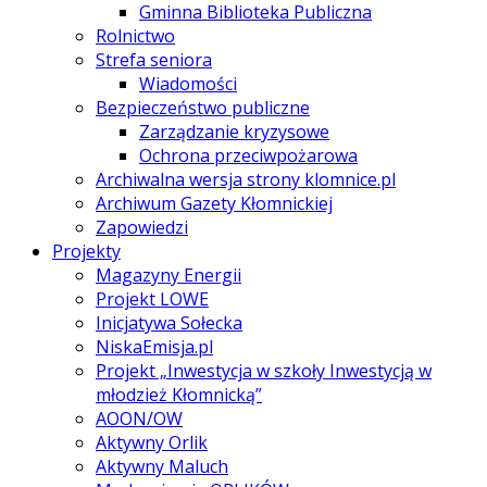
Gminna Biblioteka Publiczna
Rolnictwo
Strefa seniora
Wiadomości
Bezpieczeństwo publiczne
Zarządzanie kryzysowe
Ochrona przeciwpożarowa
Archiwalna wersja strony klomnice.pl
Archiwum Gazety Kłomnickiej
Zapowiedzi
Projekty
Magazyny Energii
Projekt LOWE
Inicjatywa Sołecka
NiskaEmisja.pl
Projekt „Inwestycja w szkoły Inwestycją w
młodzież Kłomnicką”
AOON/OW
Aktywny Orlik
Aktywny Maluch