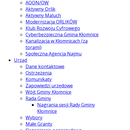
AOON/OW
Aktywny Orlik
Aktywny Maluch
Modernizacja ORLIKÓW
Klub Rozwoju Cyfrowego
Cyberbezpieczna Gmina Kłomnice
Kanalizacja w Kłomnicach (za
torami)
Społeczna Agencja Najmu
Urząd
Dane kontaktowe
Ostrzeżenia
Komunikaty
Zapowiedzi urzędowe
Wójt Gminy Kłomnice
Rada Gminy
Nagrania sesji Rady Gminy
Kłomnice
Wybory
Małe Granty