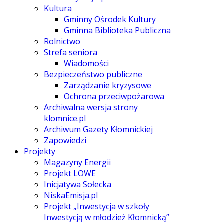
Kultura
Gminny Ośrodek Kultury
Gminna Biblioteka Publiczna
Rolnictwo
Strefa seniora
Wiadomości
Bezpieczeństwo publiczne
Zarządzanie kryzysowe
Ochrona przeciwpożarowa
Archiwalna wersja strony
klomnice.pl
Archiwum Gazety Kłomnickiej
Zapowiedzi
Projekty
Magazyny Energii
Projekt LOWE
Inicjatywa Sołecka
NiskaEmisja.pl
Projekt „Inwestycja w szkoły
Inwestycją w młodzież Kłomnicką”