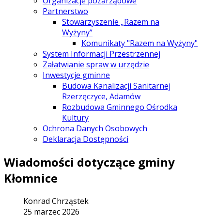
Organizacje pozarządowe
Partnerstwo
Stowarzyszenie „Razem na
Wyżyny”
Komunikaty "Razem na Wyżyny"
System Informacji Przestrzennej
Załatwianie spraw w urzędzie
Inwestycje gminne
Budowa Kanalizacji Sanitarnej
Rzerzęczyce, Adamów
Rozbudowa Gminnego Ośrodka
Kultury
Ochrona Danych Osobowych
Deklaracja Dostępności
Wiadomości dotyczące gminy
Kłomnice
Konrad Chrząstek
25 marzec 2026