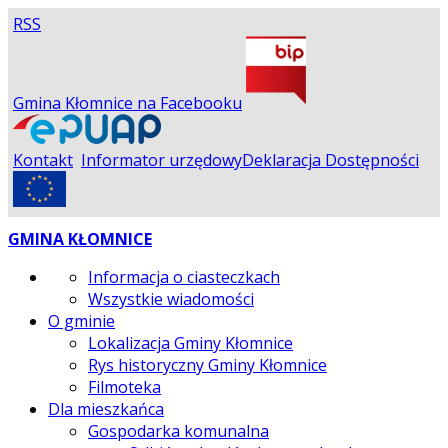
RSS
Gmina Kłomnice na Facebooku
Kontakt
Informator urzędowy
Deklaracja Dostępności
GMINA KŁOMNICE
Informacja o ciasteczkach
Wszystkie wiadomości
O gminie
Lokalizacja Gminy Kłomnice
Rys historyczny Gminy Kłomnice
Filmoteka
Dla mieszkańca
Gospodarka komunalna