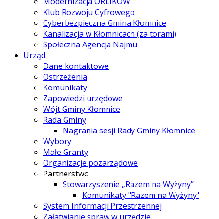
Modernizacja ORLIKÓW
Klub Rozwoju Cyfrowego
Cyberbezpieczna Gmina Kłomnice
Kanalizacja w Kłomnicach (za torami)
Społeczna Agencja Najmu
Urząd
Dane kontaktowe
Ostrzeżenia
Komunikaty
Zapowiedzi urzędowe
Wójt Gminy Kłomnice
Rada Gminy
Nagrania sesji Rady Gminy Kłomnice
Wybory
Małe Granty
Organizacje pozarządowe
Partnerstwo
Stowarzyszenie „Razem na Wyżyny”
Komunikaty "Razem na Wyżyny"
System Informacji Przestrzennej
Załatwianie spraw w urzędzie