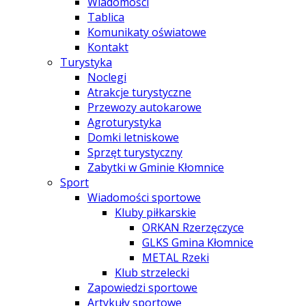
Wiadomości
Tablica
Komunikaty oświatowe
Kontakt
Turystyka
Noclegi
Atrakcje turystyczne
Przewozy autokarowe
Agroturystyka
Domki letniskowe
Sprzęt turystyczny
Zabytki w Gminie Kłomnice
Sport
Wiadomości sportowe
Kluby piłkarskie
ORKAN Rzerzęczyce
GLKS Gmina Kłomnice
METAL Rzeki
Klub strzelecki
Zapowiedzi sportowe
Artykuły sportowe