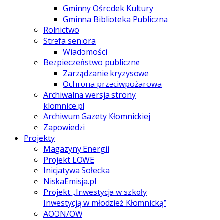
Gminny Ośrodek Kultury
Gminna Biblioteka Publiczna
Rolnictwo
Strefa seniora
Wiadomości
Bezpieczeństwo publiczne
Zarządzanie kryzysowe
Ochrona przeciwpożarowa
Archiwalna wersja strony
klomnice.pl
Archiwum Gazety Kłomnickiej
Zapowiedzi
Projekty
Magazyny Energii
Projekt LOWE
Inicjatywa Sołecka
NiskaEmisja.pl
Projekt „Inwestycja w szkoły
Inwestycją w młodzież Kłomnicką”
AOON/OW