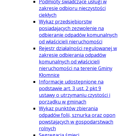
Podmioty świadczące usługi w
zakresie odbioru nieczystości
ciekłych
Wykaz przedsiębiorstw
posiadających zezwolenie na
odbieranie odpadów komunalnych
od właścicieli nieruchomości
Rejestr działalności regulowanej w
zakresie odbierania odpadów
komunalnych od właścicieli
nieruchomości na terenie Gminy
Kłomnice
Informacje udostępnione na
podstawie art. 3 ust. 2 pkt 9
ustawy o utrzymaniu czystości i
porządku w gminach
Wykaz punktów zbierania
odpadów folii, sznurka oraz opon
powstających w gospodarstwach
rolnych
Segregacja śmieci