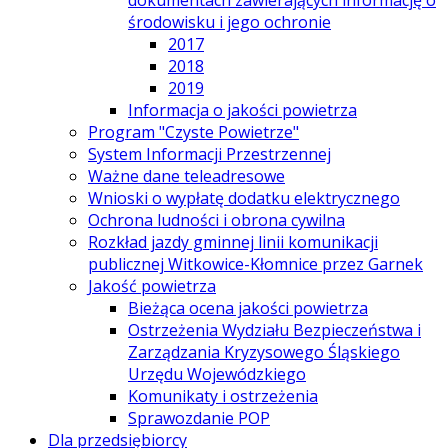
dokumentach zawierających informację o
środowisku i jego ochronie
2017
2018
2019
Informacja o jakości powietrza
Program "Czyste Powietrze"
System Informacji Przestrzennej
Ważne dane teleadresowe
Wnioski o wypłatę dodatku elektrycznego
Ochrona ludności i obrona cywilna
Rozkład jazdy gminnej linii komunikacji
publicznej Witkowice-Kłomnice przez Garnek
Jakość powietrza
Bieżąca ocena jakości powietrza
Ostrzeżenia Wydziału Bezpieczeństwa i
Zarządzania Kryzysowego Śląskiego
Urzędu Wojewódzkiego
Komunikaty i ostrzeżenia
Sprawozdanie POP
Dla przedsiębiorcy