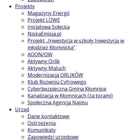
Projekty
Magazyny Energii
Projekt LOWE
Inicjatywa Sołecka
NiskaEmisja.pl
Projekt „Inwestycja w szkoły Inwestycją w
młodzież Kłomnicką”
AOON/OW
Aktywny Orlik
Aktywny Maluch
Modernizacja ORLIKÓW
Klub Rozwoju Cyfrowego
Cyberbezpieczna Gmina Kłomnice
Kanalizacja w Kłomnicach (za torami)
Społeczna Agencja Najmu
Urząd
Dane kontaktowe
Ostrzeżenia
Komunikaty
Zapowiedzi urzędowe