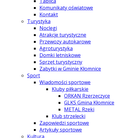
Tablica
Komunikaty oświatowe
Kontakt
Turystyka
Noclegi
Atrakcje turystyczne
Przewozy autokarowe
Agroturystyka
Domki letniskowe
Sprzęt turystyczny
Zabytki w Gminie Kłomnice
Sport
Wiadomości sportowe
Kluby piłkarskie
ORKAN Rzerzęczyce
GLKS Gmina Kłomnice
METAL Rzeki
Klub strzelecki
Zapowiedzi sportowe
Artykuły sportowe
Kultura