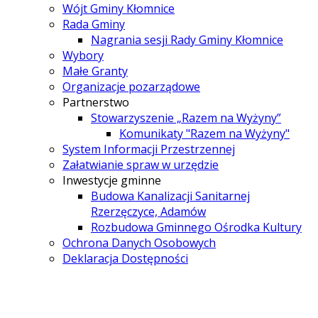
Wójt Gminy Kłomnice
Rada Gminy
Nagrania sesji Rady Gminy Kłomnice
Wybory
Małe Granty
Organizacje pozarządowe
Partnerstwo
Stowarzyszenie „Razem na Wyżyny”
Komunikaty "Razem na Wyżyny"
System Informacji Przestrzennej
Załatwianie spraw w urzędzie
Inwestycje gminne
Budowa Kanalizacji Sanitarnej
Rzerzęczyce, Adamów
Rozbudowa Gminnego Ośrodka Kultury
Ochrona Danych Osobowych
Deklaracja Dostępności