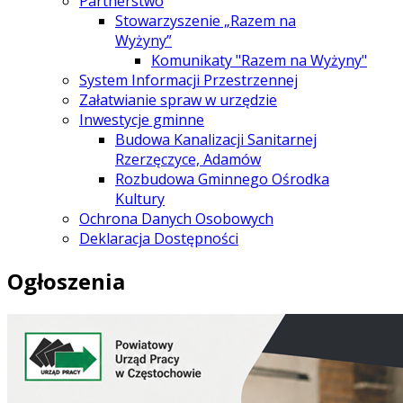
Partnerstwo
Stowarzyszenie „Razem na
Wyżyny”
Komunikaty "Razem na Wyżyny"
System Informacji Przestrzennej
Załatwianie spraw w urzędzie
Inwestycje gminne
Budowa Kanalizacji Sanitarnej
Rzerzęczyce, Adamów
Rozbudowa Gminnego Ośrodka
Kultury
Ochrona Danych Osobowych
Deklaracja Dostępności
Ogłoszenia