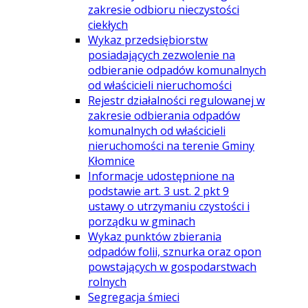
zakresie odbioru nieczystości
ciekłych
Wykaz przedsiębiorstw
posiadających zezwolenie na
odbieranie odpadów komunalnych
od właścicieli nieruchomości
Rejestr działalności regulowanej w
zakresie odbierania odpadów
komunalnych od właścicieli
nieruchomości na terenie Gminy
Kłomnice
Informacje udostępnione na
podstawie art. 3 ust. 2 pkt 9
ustawy o utrzymaniu czystości i
porządku w gminach
Wykaz punktów zbierania
odpadów folii, sznurka oraz opon
powstających w gospodarstwach
rolnych
Segregacja śmieci