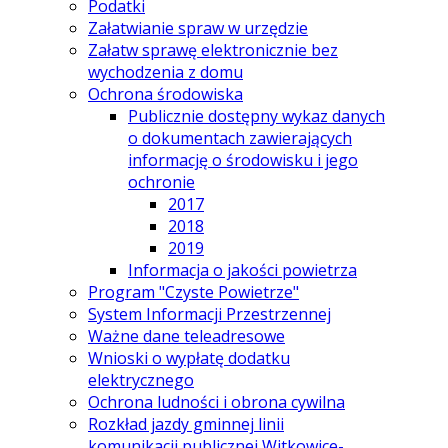
Podatki
Załatwianie spraw w urzędzie
Załatw sprawę elektronicznie bez
wychodzenia z domu
Ochrona środowiska
Publicznie dostępny wykaz danych
o dokumentach zawierających
informację o środowisku i jego
ochronie
2017
2018
2019
Informacja o jakości powietrza
Program "Czyste Powietrze"
System Informacji Przestrzennej
Ważne dane teleadresowe
Wnioski o wypłatę dodatku
elektrycznego
Ochrona ludności i obrona cywilna
Rozkład jazdy gminnej linii
komunikacji publicznej Witkowice-