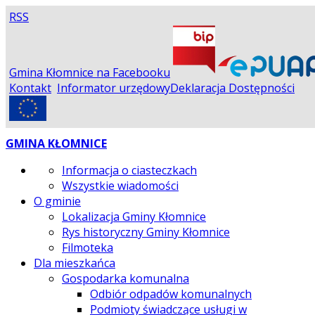
RSS
Gmina Kłomnice na Facebooku
Kontakt
Informator urzędowy
Deklaracja Dostępności
GMINA KŁOMNICE
Informacja o ciasteczkach
Wszystkie wiadomości
O gminie
Lokalizacja Gminy Kłomnice
Rys historyczny Gminy Kłomnice
Filmoteka
Dla mieszkańca
Gospodarka komunalna
Odbiór odpadów komunalnych
Podmioty świadczące usługi w