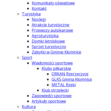
Komunikaty oświatowe
Kontakt
Turystyka
Noclegi
Atrakcje turystyczne
Przewozy autokarowe
Agroturystyka
Domki letniskowe
Sprzęt turystyczny
Zabytki w Gminie Kłomnice
Sport
Wiadomości sportowe
Kluby piłkarskie
ORKAN Rzerzęczyce
GLKS Gmina Kłomnice
METAL Rzeki
Klub strzelecki
Zapowiedzi sportowe
Artykuły sportowe
Kultura