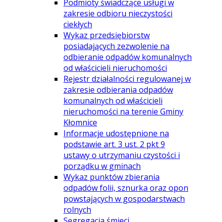
Podmioty świadczące usługi w
zakresie odbioru nieczystości
ciekłych
Wykaz przedsiębiorstw
posiadających zezwolenie na
odbieranie odpadów komunalnych
od właścicieli nieruchomości
Rejestr działalności regulowanej w
zakresie odbierania odpadów
komunalnych od właścicieli
nieruchomości na terenie Gminy
Kłomnice
Informacje udostępnione na
podstawie art. 3 ust. 2 pkt 9
ustawy o utrzymaniu czystości i
porządku w gminach
Wykaz punktów zbierania
odpadów folii, sznurka oraz opon
powstających w gospodarstwach
rolnych
Segregacja śmieci