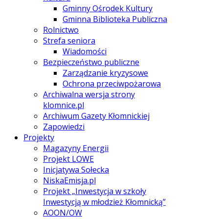
Gminny Ośrodek Kultury
Gminna Biblioteka Publiczna
Rolnictwo
Strefa seniora
Wiadomości
Bezpieczeństwo publiczne
Zarządzanie kryzysowe
Ochrona przeciwpożarowa
Archiwalna wersja strony
klomnice.pl
Archiwum Gazety Kłomnickiej
Zapowiedzi
Projekty
Magazyny Energii
Projekt LOWE
Inicjatywa Sołecka
NiskaEmisja.pl
Projekt „Inwestycja w szkoły
Inwestycją w młodzież Kłomnicką”
AOON/OW