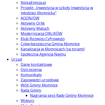
NiskaEmisja.pl
Projekt „Inwestycja w szkoły Inwestycją w
młodzież Kłomnicką”
AOON/OW
Aktywny Orlik
Aktywny Maluch
Modernizacja ORLIKÓW
Klub Rozwoju Cyfrowego
Cyberbezpieczna Gmina Kłomnice
Kanalizacja w Kłomnicach (za torami)
Społeczna Agencja Najmu
Urząd
Dane kontaktowe
Ostrzeżenia
Komunikaty
Zapowiedzi urzędowe
Wójt Gminy Kłomnice
Rada Gminy
Nagrania sesji Rady Gminy Kłomnice
Wybory