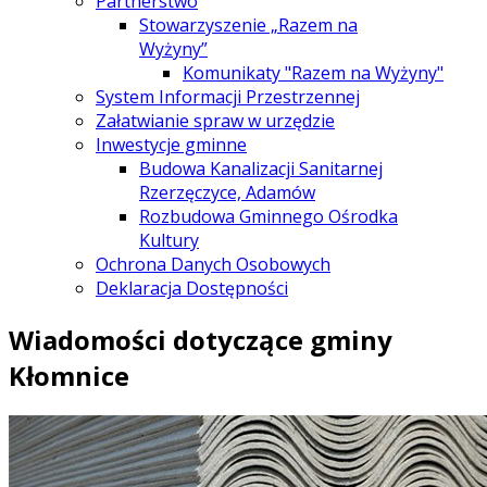
Partnerstwo
Stowarzyszenie „Razem na
Wyżyny”
Komunikaty "Razem na Wyżyny"
System Informacji Przestrzennej
Załatwianie spraw w urzędzie
Inwestycje gminne
Budowa Kanalizacji Sanitarnej
Rzerzęczyce, Adamów
Rozbudowa Gminnego Ośrodka
Kultury
Ochrona Danych Osobowych
Deklaracja Dostępności
Wiadomości dotyczące gminy
Kłomnice