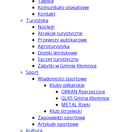
Tablica
Komunikaty oświatowe
Kontakt
Turystyka
Noclegi
Atrakcje turystyczne
Przewozy autokarowe
Agroturystyka
Domki letniskowe
Sprzęt turystyczny
Zabytki w Gminie Kłomnice
Sport
Wiadomości sportowe
Kluby piłkarskie
ORKAN Rzerzęczyce
GLKS Gmina Kłomnice
METAL Rzeki
Klub strzelecki
Zapowiedzi sportowe
Artykuły sportowe
Kultura