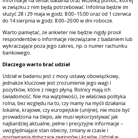
informacje na temat badania oraz wszelką pomoc, której
w związku z nim będą potrzebować. Infolinia będzie im
służyć 28 i 29 maja w godz. 8:00–15:00 oraz od 1 czerwca
do 14 sierpnia w godz. 8:00–20:00 w dni robocze.
Warto pamiętać, że ankieter nie będzie nigdy prosił
respondentów o informacje niezwiązane z badaniem lub
wykraczające poza jego zakres, np. o numer rachunku
bankowego.
Dlaczego warto brać udział
Udział w badaniu jest z mocy ustawy obowiązkowy,
jednakże kluczowe jest zrozumienie jego wagi i
pożytków, które z niego płyną. Rolnicy mają ich
świadomość. Nie ma wątpliwości, że właściwa polityka
rolna, bez względu na to, czy mamy na myśli działania
lokalne, krajowe, czy europejskie (unijne), nie może być
prowadzona na ślepo, ale musi wykorzystywać jak
najbardziej aktualne, pełne i precyzyjne informacje –
uwzględniające stan obecny, zmiany w czasie i
porównania dotyczące regionów i krajów. Udział w