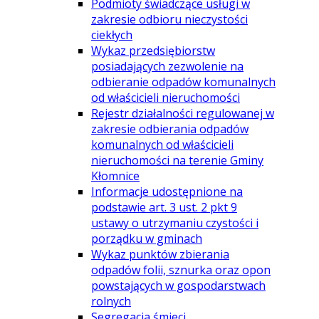
Podmioty świadczące usługi w
zakresie odbioru nieczystości
ciekłych
Wykaz przedsiębiorstw
posiadających zezwolenie na
odbieranie odpadów komunalnych
od właścicieli nieruchomości
Rejestr działalności regulowanej w
zakresie odbierania odpadów
komunalnych od właścicieli
nieruchomości na terenie Gminy
Kłomnice
Informacje udostępnione na
podstawie art. 3 ust. 2 pkt 9
ustawy o utrzymaniu czystości i
porządku w gminach
Wykaz punktów zbierania
odpadów folii, sznurka oraz opon
powstających w gospodarstwach
rolnych
Segregacja śmieci