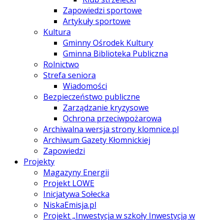
Zapowiedzi sportowe
Artykuły sportowe
Kultura
Gminny Ośrodek Kultury
Gminna Biblioteka Publiczna
Rolnictwo
Strefa seniora
Wiadomości
Bezpieczeństwo publiczne
Zarządzanie kryzysowe
Ochrona przeciwpożarowa
Archiwalna wersja strony klomnice.pl
Archiwum Gazety Kłomnickiej
Zapowiedzi
Projekty
Magazyny Energii
Projekt LOWE
Inicjatywa Sołecka
NiskaEmisja.pl
Projekt „Inwestycja w szkoły Inwestycją w