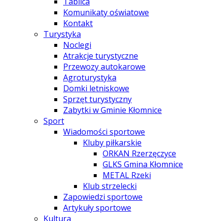
Tablica
Komunikaty oświatowe
Kontakt
Turystyka
Noclegi
Atrakcje turystyczne
Przewozy autokarowe
Agroturystyka
Domki letniskowe
Sprzęt turystyczny
Zabytki w Gminie Kłomnice
Sport
Wiadomości sportowe
Kluby piłkarskie
ORKAN Rzerzęczyce
GLKS Gmina Kłomnice
METAL Rzeki
Klub strzelecki
Zapowiedzi sportowe
Artykuły sportowe
Kultura