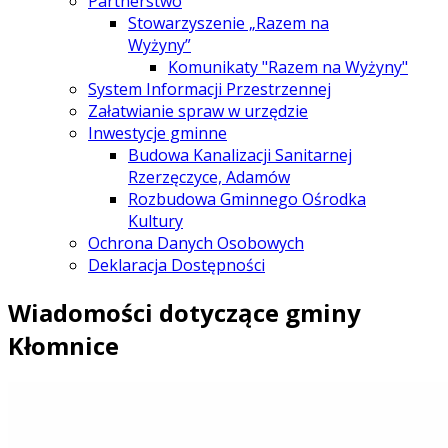
Partnerstwo
Stowarzyszenie „Razem na
Wyżyny”
Komunikaty "Razem na Wyżyny"
System Informacji Przestrzennej
Załatwianie spraw w urzędzie
Inwestycje gminne
Budowa Kanalizacji Sanitarnej
Rzerzęczyce, Adamów
Rozbudowa Gminnego Ośrodka
Kultury
Ochrona Danych Osobowych
Deklaracja Dostępności
Wiadomości dotyczące gminy
Kłomnice