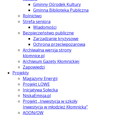
Gminny Ośrodek Kultury
Gminna Biblioteka Publiczna
Rolnictwo
Strefa seniora
Wiadomości
Bezpieczeństwo publiczne
Zarządzanie kryzysowe
Ochrona przeciwpożarowa
Archiwalna wersja strony
klomnice.pl
Archiwum Gazety Kłomnickiej
Zapowiedzi
Projekty
Magazyny Energii
Projekt LOWE
Inicjatywa Sołecka
NiskaEmisja.pl
Projekt „Inwestycja w szkoły
Inwestycją w młodzież Kłomnicką”
AOON/OW