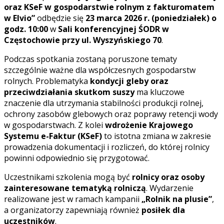
oraz KSeF w gospodarstwie rolnym z fakturomatem
w Elvio”
odbędzie się
23 marca 2026 r. (poniedziałek) o
godz. 10:00
w
Sali konferencyjnej ŚODR w
Częstochowie przy ul. Wyszyńskiego 70
.
Podczas spotkania zostaną poruszone tematy
szczególnie ważne dla współczesnych gospodarstw
rolnych. Problematyka
kondycji gleby oraz
przeciwdziałania skutkom suszy
ma kluczowe
znaczenie dla utrzymania stabilności produkcji rolnej,
ochrony zasobów glebowych oraz poprawy retencji wody
w gospodarstwach. Z kolei
wdrożenie Krajowego
Systemu e-Faktur (KSeF)
to istotna zmiana w zakresie
prowadzenia dokumentacji i rozliczeń, do której rolnicy
powinni odpowiednio się przygotować.
Uczestnikami szkolenia mogą być
rolnicy oraz osoby
zainteresowane tematyką rolniczą
. Wydarzenie
realizowane jest w ramach kampanii
„Rolnik na plusie”
,
a organizatorzy zapewniają również
posiłek dla
uczestników
.