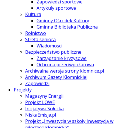
Zapowiedzi sportowe
Artykuły sportowe
Kultura
Gminny Ośrodek Kultury
Gminna Biblioteka Publiczna
Rolnictwo
Strefa seniora
Wiadomości
Bezpieczeństwo publiczne
Zarządzanie kryzysowe
Ochrona przeciwpożarowa
Archiwalna wersja strony klomnice.pl
Archiwum Gazety Kłomnickiej
Zapowiedzi
Projekty
Magazyny Energii
Projekt LOWE
Inicjatywa Sołecka
NiskaEmisja.pl
Projekt „Inwestycja w szkoły Inwestycją w
młodzież Kłomnicką”