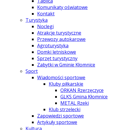
Tablica
Komunikaty oświatowe
Kontakt
Turystyka
Noclegi
Atrakcje turystyczne
Przewozy autokarowe
Agroturystyka
Domki letniskowe
Sprzęt turystyczny
Zabytki w Gminie Kłomnice
Sport
Wiadomości sportowe
Kluby piłkarskie
ORKAN Rzerzęczyce
GLKS Gmina Kłomnice
METAL Rzeki
Klub strzelecki
Zapowiedzi sportowe
Artykuły sportowe
Kultura