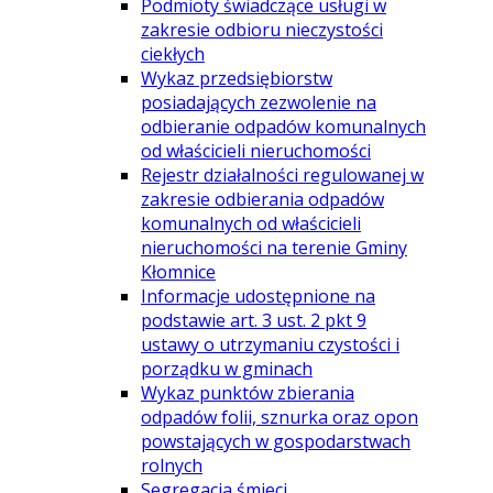
Podmioty świadczące usługi w
zakresie odbioru nieczystości
ciekłych
Wykaz przedsiębiorstw
posiadających zezwolenie na
odbieranie odpadów komunalnych
od właścicieli nieruchomości
Rejestr działalności regulowanej w
zakresie odbierania odpadów
komunalnych od właścicieli
nieruchomości na terenie Gminy
Kłomnice
Informacje udostępnione na
podstawie art. 3 ust. 2 pkt 9
ustawy o utrzymaniu czystości i
porządku w gminach
Wykaz punktów zbierania
odpadów folii, sznurka oraz opon
powstających w gospodarstwach
rolnych
Segregacja śmieci