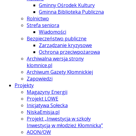
Gminny Ośrodek Kultury
Gminna Biblioteka Publiczna
Rolnictwo
Strefa seniora
Wiadomości
Bezpieczeństwo publiczne
Zarządzanie kryzysowe
Ochrona przeciwpożarowa
Archiwalna wersja strony
klomnice.pl
Archiwum Gazety Kłomnickiej
Zapowiedzi
Projekty
Magazyny Energii
Projekt LOWE
Inicjatywa Sołecka
NiskaEmisja.pl
Projekt „Inwestycja w szkoły
Inwestycją w młodzież Kłomnicką”
AOON/OW