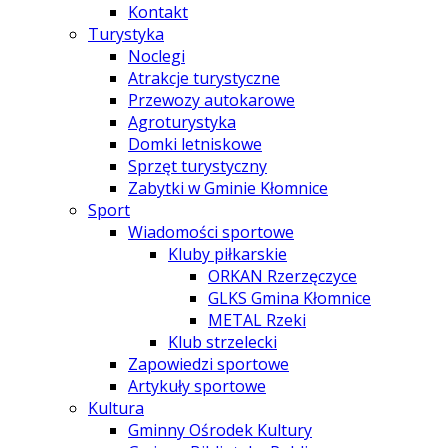
Kontakt
Turystyka
Noclegi
Atrakcje turystyczne
Przewozy autokarowe
Agroturystyka
Domki letniskowe
Sprzęt turystyczny
Zabytki w Gminie Kłomnice
Sport
Wiadomości sportowe
Kluby piłkarskie
ORKAN Rzerzęczyce
GLKS Gmina Kłomnice
METAL Rzeki
Klub strzelecki
Zapowiedzi sportowe
Artykuły sportowe
Kultura
Gminny Ośrodek Kultury