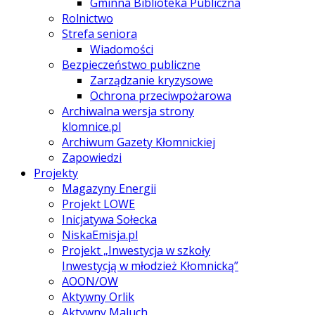
Gminna Biblioteka Publiczna
Rolnictwo
Strefa seniora
Wiadomości
Bezpieczeństwo publiczne
Zarządzanie kryzysowe
Ochrona przeciwpożarowa
Archiwalna wersja strony
klomnice.pl
Archiwum Gazety Kłomnickiej
Zapowiedzi
Projekty
Magazyny Energii
Projekt LOWE
Inicjatywa Sołecka
NiskaEmisja.pl
Projekt „Inwestycja w szkoły
Inwestycją w młodzież Kłomnicką”
AOON/OW
Aktywny Orlik
Aktywny Maluch