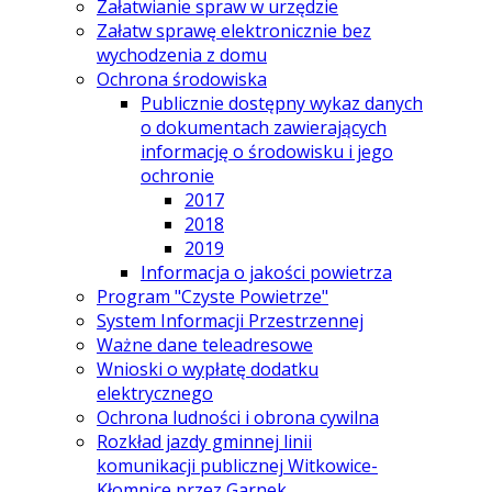
Załatwianie spraw w urzędzie
Załatw sprawę elektronicznie bez
wychodzenia z domu
Ochrona środowiska
Publicznie dostępny wykaz danych
o dokumentach zawierających
informację o środowisku i jego
ochronie
2017
2018
2019
Informacja o jakości powietrza
Program "Czyste Powietrze"
System Informacji Przestrzennej
Ważne dane teleadresowe
Wnioski o wypłatę dodatku
elektrycznego
Ochrona ludności i obrona cywilna
Rozkład jazdy gminnej linii
komunikacji publicznej Witkowice-
Kłomnice przez Garnek