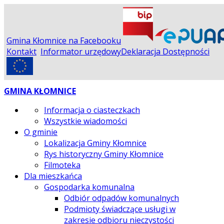
Gmina Kłomnice na Facebooku
Kontakt
Informator urzędowy
Deklaracja Dostępności
GMINA KŁOMNICE
Informacja o ciasteczkach
Wszystkie wiadomości
O gminie
Lokalizacja Gminy Kłomnice
Rys historyczny Gminy Kłomnice
Filmoteka
Dla mieszkańca
Gospodarka komunalna
Odbiór odpadów komunalnych
Podmioty świadczące usługi w
zakresie odbioru nieczystości