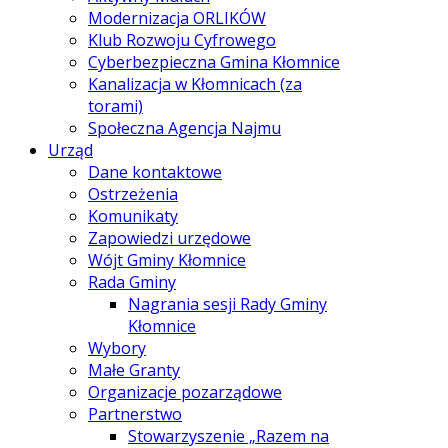
Modernizacja ORLIKÓW
Klub Rozwoju Cyfrowego
Cyberbezpieczna Gmina Kłomnice
Kanalizacja w Kłomnicach (za
torami)
Społeczna Agencja Najmu
Urząd
Dane kontaktowe
Ostrzeżenia
Komunikaty
Zapowiedzi urzędowe
Wójt Gminy Kłomnice
Rada Gminy
Nagrania sesji Rady Gminy
Kłomnice
Wybory
Małe Granty
Organizacje pozarządowe
Partnerstwo
Stowarzyszenie „Razem na