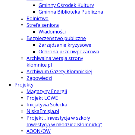
Gminny Ośrodek Kultury
Gminna Biblioteka Publiczna
Rolnictwo
Strefa seniora
Wiadomości
Bezpieczeństwo publiczne
Zarządzanie kryzysowe
Ochrona przeciwpożarowa
Archiwalna wersja strony
klomnice.pl
Archiwum Gazety Kłomnickiej
Zapowiedzi
Projekty
Magazyny Energii
Projekt LOWE
Inicjatywa Sołecka
NiskaEmisja.pl
Projekt „Inwestycja w szkoły
Inwestycją w młodzież Kłomnicką”
AOON/OW