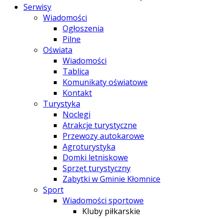
Serwisy
Wiadomości
Ogłoszenia
Pilne
Oświata
Wiadomości
Tablica
Komunikaty oświatowe
Kontakt
Turystyka
Noclegi
Atrakcje turystyczne
Przewozy autokarowe
Agroturystyka
Domki letniskowe
Sprzęt turystyczny
Zabytki w Gminie Kłomnice
Sport
Wiadomości sportowe
Kluby piłkarskie