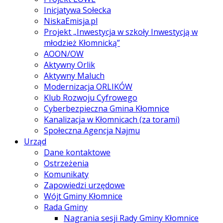
Inicjatywa Sołecka
NiskaEmisja.pl
Projekt „Inwestycja w szkoły Inwestycją w
młodzież Kłomnicką”
AOON/OW
Aktywny Orlik
Aktywny Maluch
Modernizacja ORLIKÓW
Klub Rozwoju Cyfrowego
Cyberbezpieczna Gmina Kłomnice
Kanalizacja w Kłomnicach (za torami)
Społeczna Agencja Najmu
Urząd
Dane kontaktowe
Ostrzeżenia
Komunikaty
Zapowiedzi urzędowe
Wójt Gminy Kłomnice
Rada Gminy
Nagrania sesji Rady Gminy Kłomnice