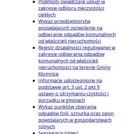
Podmioty świadczące usługi w
zakresie odbioru nieczystości
ciekłych
Wykaz przedsiębiorstw
posiadających zezwolenie na
odbieranie odpadów komunalnych
od właścicieli nieruchomości
Rejestr działalności regulowanej w
zakresie odbierania odpadów
komunalnych od właścicieli
nieruchomości na terenie Gminy
Kłomnice
Informacje udostępnione na
podstawie art. 3 ust. 2 pkt 9
ustawy o utrzymaniu czystości i
porządku w gminach
Wykaz punktów zbierania
odpadów folii, sznurka oraz opon
powstających w gospodarstwach
rolnych
Segregacja śmieci