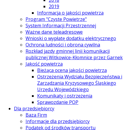
2018
2019
Informacja o jakości powietrza
Program "Czyste Powietrze"
System Informacji Przestrzennej
Ważne dane teleadresowe
Wnioski o wypłatę dodatku elektrycznego
Ochrona ludności i obrona cywilna
Rozkład jazdy gminnej linii komunikacji
publicznej Witkowice-Kłomnice przez Garnek
Jakość powietrza
Bieżąca ocena jakości powietrza
Ostrzeżenia Wydziału Bezpieczeństwa i
Zarządzania Kryzysowego Śląskiego
Urzędu Wojewódzkiego
Komunikaty i ostrzeżenia
Sprawozdanie POP
Dla przedsiębiorcy
Baza Firm
Informacje dla przedsiębiorcy
Podatek od środków transportu