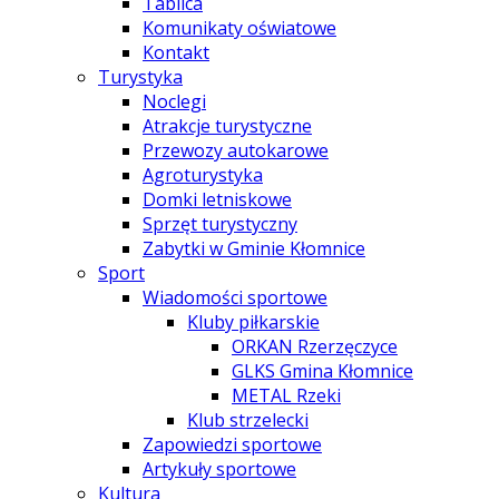
Tablica
Komunikaty oświatowe
Kontakt
Turystyka
Noclegi
Atrakcje turystyczne
Przewozy autokarowe
Agroturystyka
Domki letniskowe
Sprzęt turystyczny
Zabytki w Gminie Kłomnice
Sport
Wiadomości sportowe
Kluby piłkarskie
ORKAN Rzerzęczyce
GLKS Gmina Kłomnice
METAL Rzeki
Klub strzelecki
Zapowiedzi sportowe
Artykuły sportowe
Kultura