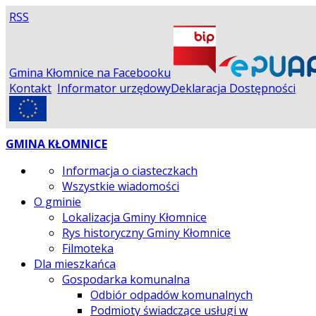
RSS
Gmina Kłomnice na Facebooku
Kontakt
Informator urzędowy
Deklaracja Dostępności
GMINA KŁOMNICE
Informacja o ciasteczkach
Wszystkie wiadomości
O gminie
Lokalizacja Gminy Kłomnice
Rys historyczny Gminy Kłomnice
Filmoteka
Dla mieszkańca
Gospodarka komunalna
Odbiór odpadów komunalnych
Podmioty świadczące usługi w