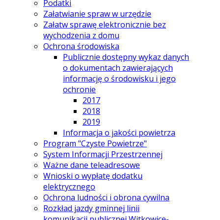
Podatki
Załatwianie spraw w urzędzie
Załatw sprawę elektronicznie bez
wychodzenia z domu
Ochrona środowiska
Publicznie dostępny wykaz danych
o dokumentach zawierających
informację o środowisku i jego
ochronie
2017
2018
2019
Informacja o jakości powietrza
Program "Czyste Powietrze"
System Informacji Przestrzennej
Ważne dane teleadresowe
Wnioski o wypłatę dodatku
elektrycznego
Ochrona ludności i obrona cywilna
Rozkład jazdy gminnej linii
komunikacji publicznej Witkowice-