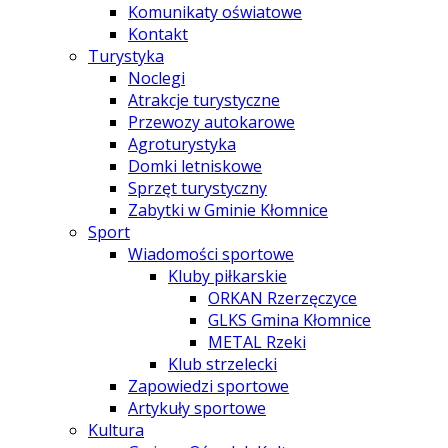
Komunikaty oświatowe
Kontakt
Turystyka
Noclegi
Atrakcje turystyczne
Przewozy autokarowe
Agroturystyka
Domki letniskowe
Sprzęt turystyczny
Zabytki w Gminie Kłomnice
Sport
Wiadomości sportowe
Kluby piłkarskie
ORKAN Rzerzęczyce
GLKS Gmina Kłomnice
METAL Rzeki
Klub strzelecki
Zapowiedzi sportowe
Artykuły sportowe
Kultura