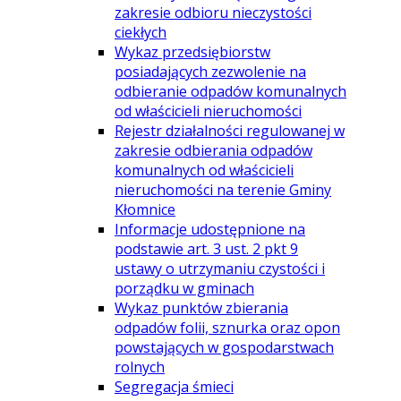
zakresie odbioru nieczystości
ciekłych
Wykaz przedsiębiorstw
posiadających zezwolenie na
odbieranie odpadów komunalnych
od właścicieli nieruchomości
Rejestr działalności regulowanej w
zakresie odbierania odpadów
komunalnych od właścicieli
nieruchomości na terenie Gminy
Kłomnice
Informacje udostępnione na
podstawie art. 3 ust. 2 pkt 9
ustawy o utrzymaniu czystości i
porządku w gminach
Wykaz punktów zbierania
odpadów folii, sznurka oraz opon
powstających w gospodarstwach
rolnych
Segregacja śmieci