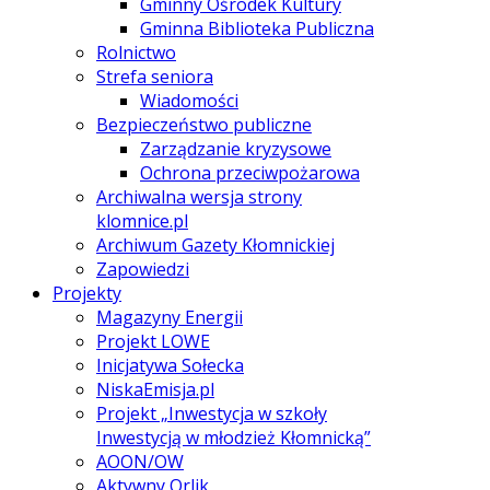
Gminny Ośrodek Kultury
Gminna Biblioteka Publiczna
Rolnictwo
Strefa seniora
Wiadomości
Bezpieczeństwo publiczne
Zarządzanie kryzysowe
Ochrona przeciwpożarowa
Archiwalna wersja strony
klomnice.pl
Archiwum Gazety Kłomnickiej
Zapowiedzi
Projekty
Magazyny Energii
Projekt LOWE
Inicjatywa Sołecka
NiskaEmisja.pl
Projekt „Inwestycja w szkoły
Inwestycją w młodzież Kłomnicką”
AOON/OW
Aktywny Orlik