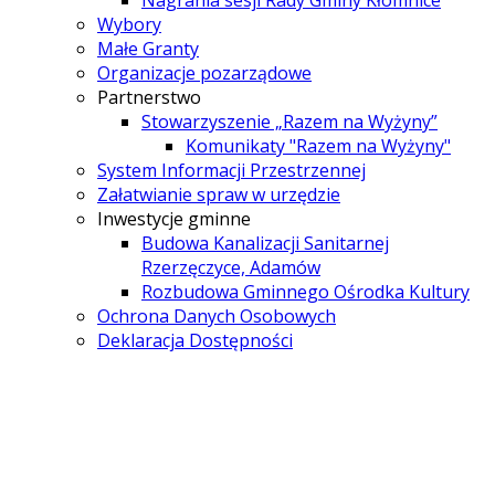
Nagrania sesji Rady Gminy Kłomnice
Wybory
Małe Granty
Organizacje pozarządowe
Partnerstwo
Stowarzyszenie „Razem na Wyżyny”
Komunikaty "Razem na Wyżyny"
System Informacji Przestrzennej
Załatwianie spraw w urzędzie
Inwestycje gminne
Budowa Kanalizacji Sanitarnej
Rzerzęczyce, Adamów
Rozbudowa Gminnego Ośrodka Kultury
Ochrona Danych Osobowych
Deklaracja Dostępności