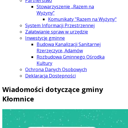
Partnerstwo
Stowarzyszenie „Razem na
Wyżyny”
Komunikaty "Razem na Wyżyny"
System Informacji Przestrzennej
Załatwianie spraw w urzędzie
Inwestycje gminne
Budowa Kanalizacji Sanitarnej
Rzerzęczyce, Adamów
Rozbudowa Gminnego Ośrodka
Kultury
Ochrona Danych Osobowych
Deklaracja Dostępności
Wiadomości dotyczące gminy
Kłomnice