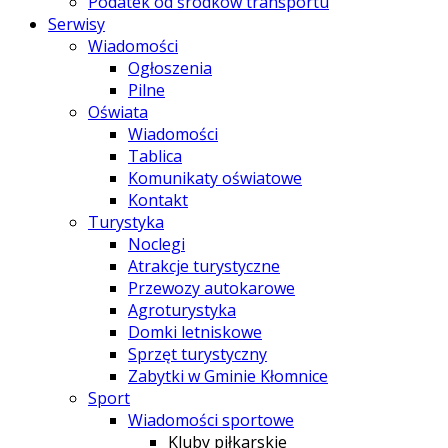
Podatek od środków transportu
Serwisy
Wiadomości
Ogłoszenia
Pilne
Oświata
Wiadomości
Tablica
Komunikaty oświatowe
Kontakt
Turystyka
Noclegi
Atrakcje turystyczne
Przewozy autokarowe
Agroturystyka
Domki letniskowe
Sprzęt turystyczny
Zabytki w Gminie Kłomnice
Sport
Wiadomości sportowe
Kluby piłkarskie