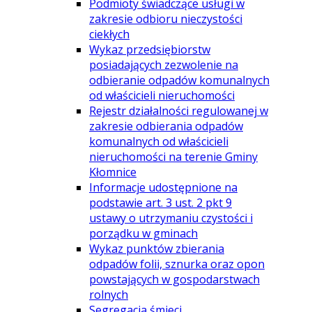
Podmioty świadczące usługi w
zakresie odbioru nieczystości
ciekłych
Wykaz przedsiębiorstw
posiadających zezwolenie na
odbieranie odpadów komunalnych
od właścicieli nieruchomości
Rejestr działalności regulowanej w
zakresie odbierania odpadów
komunalnych od właścicieli
nieruchomości na terenie Gminy
Kłomnice
Informacje udostępnione na
podstawie art. 3 ust. 2 pkt 9
ustawy o utrzymaniu czystości i
porządku w gminach
Wykaz punktów zbierania
odpadów folii, sznurka oraz opon
powstających w gospodarstwach
rolnych
Segregacja śmieci