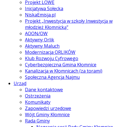
Projekt LOWE
Inicjatywa Sołecka
NiskaEmisja.pl
Projekt „Inwestycja w szkoły Inwestycją w
młodzież Kłomnicką”
AOON/OW
Aktywny Orlik
Aktywny Maluch
Modernizacja ORLIKÓW
Klub Rozwoju Cyfrowego
Cyberbezpieczna Gmina Kłomnice
Kanalizacja w Kłomnicach (za torami)
Społeczna Agencja Najmu
Urząd
Dane kontaktowe
Ostrzeżenia
Komunikaty
Zapowiedzi urzędowe
Wójt Gminy Kłomnice
Rada Gminy