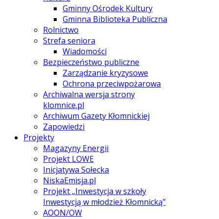
Gminny Ośrodek Kultury
Gminna Biblioteka Publiczna
Rolnictwo
Strefa seniora
Wiadomości
Bezpieczeństwo publiczne
Zarządzanie kryzysowe
Ochrona przeciwpożarowa
Archiwalna wersja strony
klomnice.pl
Archiwum Gazety Kłomnickiej
Zapowiedzi
Projekty
Magazyny Energii
Projekt LOWE
Inicjatywa Sołecka
NiskaEmisja.pl
Projekt „Inwestycja w szkoły
Inwestycją w młodzież Kłomnicką”
AOON/OW