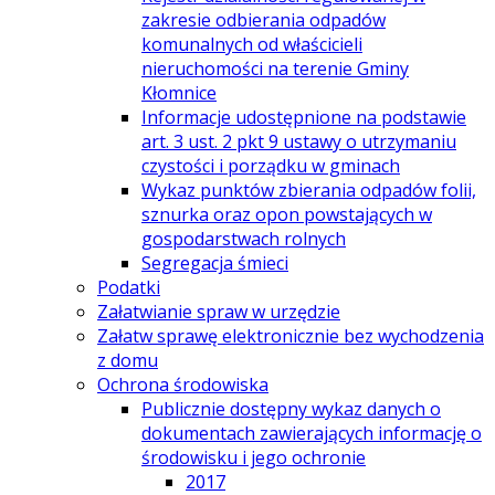
zakresie odbierania odpadów
komunalnych od właścicieli
nieruchomości na terenie Gminy
Kłomnice
Informacje udostępnione na podstawie
art. 3 ust. 2 pkt 9 ustawy o utrzymaniu
czystości i porządku w gminach
Wykaz punktów zbierania odpadów folii,
sznurka oraz opon powstających w
gospodarstwach rolnych
Segregacja śmieci
Podatki
Załatwianie spraw w urzędzie
Załatw sprawę elektronicznie bez wychodzenia
z domu
Ochrona środowiska
Publicznie dostępny wykaz danych o
dokumentach zawierających informację o
środowisku i jego ochronie
2017