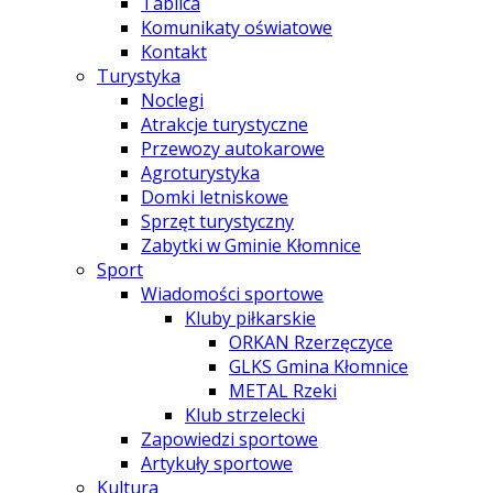
Tablica
Komunikaty oświatowe
Kontakt
Turystyka
Noclegi
Atrakcje turystyczne
Przewozy autokarowe
Agroturystyka
Domki letniskowe
Sprzęt turystyczny
Zabytki w Gminie Kłomnice
Sport
Wiadomości sportowe
Kluby piłkarskie
ORKAN Rzerzęczyce
GLKS Gmina Kłomnice
METAL Rzeki
Klub strzelecki
Zapowiedzi sportowe
Artykuły sportowe
Kultura