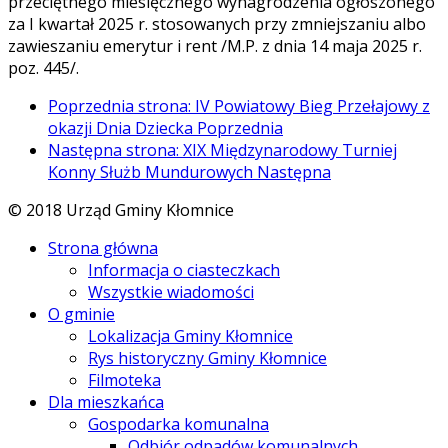
przeciętnego miesięcznego wynagrodzenia ogłoszonego
za I kwartał 2025 r. stosowanych przy zmniejszaniu albo
zawieszaniu emerytur i rent /M.P. z dnia 14 maja 2025 r.
poz. 445/.
Poprzednia strona: IV Powiatowy Bieg Przełajowy z
okazji Dnia Dziecka
Poprzednia
Następna strona: XIX Międzynarodowy Turniej
Konny Służb Mundurowych
Następna
© 2018 Urząd Gminy Kłomnice
Strona główna
Informacja o ciasteczkach
Wszystkie wiadomości
O gminie
Lokalizacja Gminy Kłomnice
Rys historyczny Gminy Kłomnice
Filmoteka
Dla mieszkańca
Gospodarka komunalna
Odbiór odpadów komunalnych