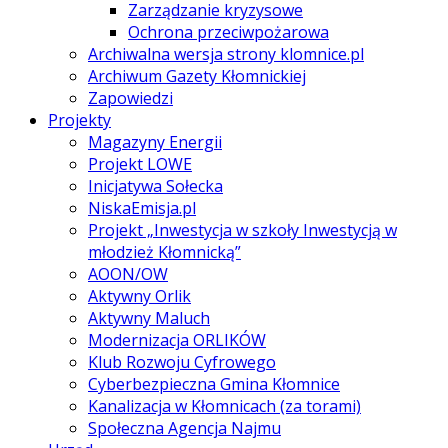
Zarządzanie kryzysowe
Ochrona przeciwpożarowa
Archiwalna wersja strony klomnice.pl
Archiwum Gazety Kłomnickiej
Zapowiedzi
Projekty
Magazyny Energii
Projekt LOWE
Inicjatywa Sołecka
NiskaEmisja.pl
Projekt „Inwestycja w szkoły Inwestycją w
młodzież Kłomnicką”
AOON/OW
Aktywny Orlik
Aktywny Maluch
Modernizacja ORLIKÓW
Klub Rozwoju Cyfrowego
Cyberbezpieczna Gmina Kłomnice
Kanalizacja w Kłomnicach (za torami)
Społeczna Agencja Najmu