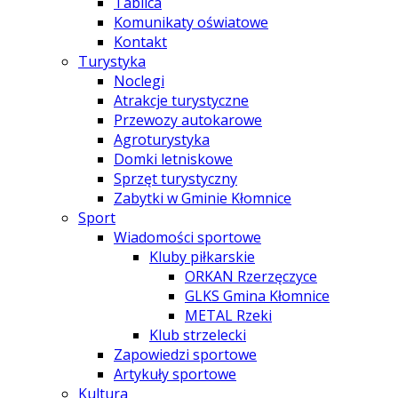
Tablica
Komunikaty oświatowe
Kontakt
Turystyka
Noclegi
Atrakcje turystyczne
Przewozy autokarowe
Agroturystyka
Domki letniskowe
Sprzęt turystyczny
Zabytki w Gminie Kłomnice
Sport
Wiadomości sportowe
Kluby piłkarskie
ORKAN Rzerzęczyce
GLKS Gmina Kłomnice
METAL Rzeki
Klub strzelecki
Zapowiedzi sportowe
Artykuły sportowe
Kultura