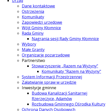
Urząd
Dane kontaktowe
Ostrzeżenia
Komunikaty
Zapowiedzi urzędowe
Wójt Gminy Kłomnice
Rada Gminy
Nagrania sesji Rady Gminy Kłomnice
Wybory
Małe Granty
Organizacje pozarządowe
Partnerstwo
Stowarzyszenie „Razem na Wyżyny”
Komunikaty "Razem na Wyżyny"
System Informacji Przestrzennej
Załatwianie spraw w urzędzie
Inwestycje gminne
Budowa Kanalizacji Sanitarnej
Rzerzęczyce, Adamów
Rozbudowa Gminnego Ośrodka Kultury
Ochrona Danych Osobowych