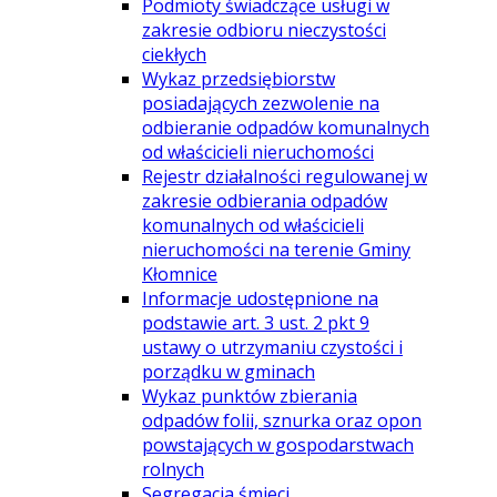
Podmioty świadczące usługi w
zakresie odbioru nieczystości
ciekłych
Wykaz przedsiębiorstw
posiadających zezwolenie na
odbieranie odpadów komunalnych
od właścicieli nieruchomości
Rejestr działalności regulowanej w
zakresie odbierania odpadów
komunalnych od właścicieli
nieruchomości na terenie Gminy
Kłomnice
Informacje udostępnione na
podstawie art. 3 ust. 2 pkt 9
ustawy o utrzymaniu czystości i
porządku w gminach
Wykaz punktów zbierania
odpadów folii, sznurka oraz opon
powstających w gospodarstwach
rolnych
Segregacja śmieci