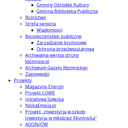
Gminny Ośrodek Kultury
Gminna Biblioteka Publiczna
Rolnictwo
Strefa seniora
Wiadomości
Bezpieczeństwo publiczne
Zarządzanie kryzysowe
Ochrona przeciwpożarowa
Archiwalna wersja strony
klomnice.pl
Archiwum Gazety Kłomnickiej
Zapowiedzi
Projekty
Magazyny Energii
Projekt LOWE
Inicjatywa Sołecka
NiskaEmisja.pl
Projekt „Inwestycja w szkoły
Inwestycją w młodzież Kłomnicką”
AOON/OW