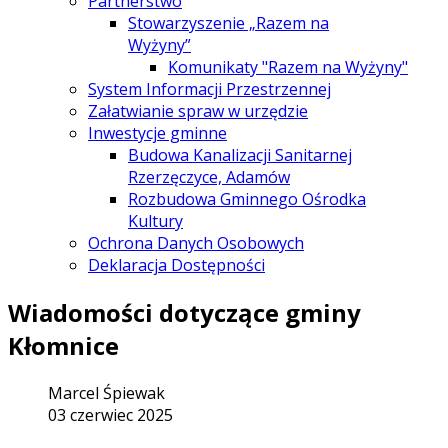
Partnerstwo
Stowarzyszenie „Razem na
Wyżyny”
Komunikaty "Razem na Wyżyny"
System Informacji Przestrzennej
Załatwianie spraw w urzędzie
Inwestycje gminne
Budowa Kanalizacji Sanitarnej
Rzerzęczyce, Adamów
Rozbudowa Gminnego Ośrodka
Kultury
Ochrona Danych Osobowych
Deklaracja Dostępności
Wiadomości dotyczące gminy
Kłomnice
Marcel Śpiewak
03 czerwiec 2025