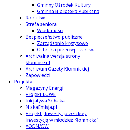
Gminny Ośrodek Kultury
Gminna Biblioteka Publiczna
Rolnictwo
Strefa seniora
Wiadomości
Bezpieczeństwo publiczne
Zarządzanie kryzysowe
Ochrona przeciwpożarowa
Archiwalna wersja strony
klomnice.pl
Archiwum Gazety Kłomnickiej
Zapowiedzi
Projekty
Magazyny Energii
Projekt LOWE
Inicjatywa Sołecka
NiskaEmisja.pl
Projekt „Inwestycja w szkoły
Inwestycją w młodzież Kłomnicką”
AOON/OW