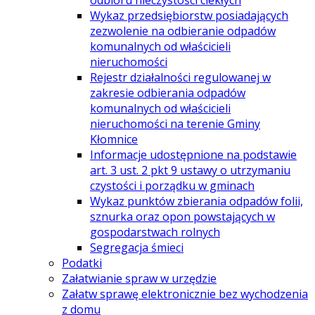
odbioru nieczystości ciekłych
Wykaz przedsiębiorstw posiadających
zezwolenie na odbieranie odpadów
komunalnych od właścicieli
nieruchomości
Rejestr działalności regulowanej w
zakresie odbierania odpadów
komunalnych od właścicieli
nieruchomości na terenie Gminy
Kłomnice
Informacje udostępnione na podstawie
art. 3 ust. 2 pkt 9 ustawy o utrzymaniu
czystości i porządku w gminach
Wykaz punktów zbierania odpadów folii,
sznurka oraz opon powstających w
gospodarstwach rolnych
Segregacja śmieci
Podatki
Załatwianie spraw w urzędzie
Załatw sprawę elektronicznie bez wychodzenia
z domu