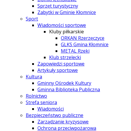
Sprzęt turystyczny
Zabytki w Gminie Kłomnice
Sport
Wiadomości sportowe
Kluby piłkarskie
ORKAN Rzerzęczyce
GLKS Gmina Kłomnice
METAL Rzeki
Klub strzelecki
Zapowiedzi sportowe
Artykuły sportowe
Kultura
Gminny Ośrodek Kultury
Gminna Biblioteka Publiczna
Rolnictwo
Strefa seniora
Wiadomości
Bezpieczeństwo publiczne
Zarządzanie kryzysowe
Ochrona przeciwpożarowa