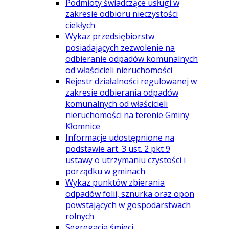
Podmioty świadczące usługi w
zakresie odbioru nieczystości
ciekłych
Wykaz przedsiębiorstw
posiadających zezwolenie na
odbieranie odpadów komunalnych
od właścicieli nieruchomości
Rejestr działalności regulowanej w
zakresie odbierania odpadów
komunalnych od właścicieli
nieruchomości na terenie Gminy
Kłomnice
Informacje udostępnione na
podstawie art. 3 ust. 2 pkt 9
ustawy o utrzymaniu czystości i
porządku w gminach
Wykaz punktów zbierania
odpadów folii, sznurka oraz opon
powstających w gospodarstwach
rolnych
Segregacja śmieci