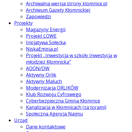
Archiwalna wersja strony klomnice.pl
Archiwum Gazety Kłomnickiej
Zapowiedzi
Projekty
Magazyny Energii
Projekt LOWE
Inicjatywa Sołecka
NiskaEmisja.pl
Projekt „Inwestycja w szkoły Inwestycją w
młodzież Kłomnicką”
AOON/OW
Aktywny Orlik
Aktywny Maluch
Modernizacja ORLIKÓW
Klub Rozwoju Cyfrowego
Cyberbezpieczna Gmina Kłomnice
Kanalizacja w Kłomnicach (za torami)
Społeczna Agencja Najmu
Urząd
Dane kontaktowe