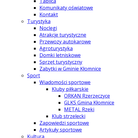
Tablica
Komunikaty oświatowe
Kontakt
Turystyka
Noclegi
Atrakcje turystyczne
Przewozy autokarowe
Agroturystyka
Domki letniskowe
Sprzęt turystyczny
Zabytki w Gminie Kłomnice
Sport
Wiadomości sportowe
Kluby piłkarskie
ORKAN Rzerzęczyce
GLKS Gmina Kłomnice
METAL Rzeki
Klub strzelecki
Zapowiedzi sportowe
Artykuły sportowe
Kultura