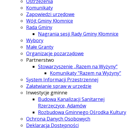
Ostrzeżenia
Komunikaty
Zapowiedzi urzędowe
Wójt Gminy Kłomnice
Rada Gminy
Nagrania sesji Rady Gminy Kłomnice
Wybory
Małe Granty
Organizacje pozarządowe
Partnerstwo
Stowarzyszenie „Razem na Wyżyny”
Komunikaty "Razem na Wyżyny"
System Informacji Przestrzennej
Załatwianie spraw w urzędzie
Inwestycje gminne
Budowa Kanalizacji Sanitarnej
Rzerzęczyce, Adamów
Rozbudowa Gminnego Ośrodka Kultury
Ochrona Danych Osobowych
Deklaracja Dostępności