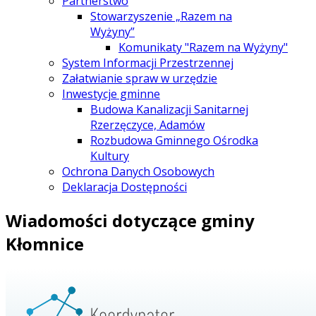
Partnerstwo
Stowarzyszenie „Razem na
Wyżyny”
Komunikaty "Razem na Wyżyny"
System Informacji Przestrzennej
Załatwianie spraw w urzędzie
Inwestycje gminne
Budowa Kanalizacji Sanitarnej
Rzerzęczyce, Adamów
Rozbudowa Gminnego Ośrodka
Kultury
Ochrona Danych Osobowych
Deklaracja Dostępności
Wiadomości dotyczące gminy
Kłomnice