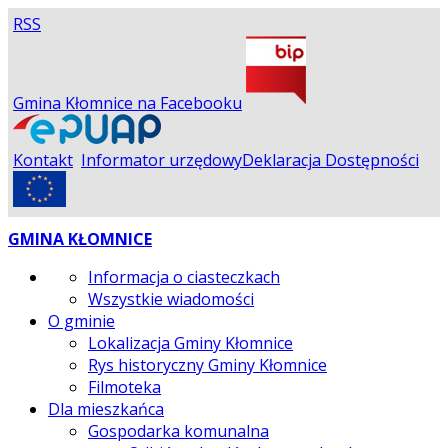
RSS
Gmina Kłomnice na Facebooku
Kontakt
Informator urzędowy
Deklaracja Dostępności
GMINA KŁOMNICE
Informacja o ciasteczkach
Wszystkie wiadomości
O gminie
Lokalizacja Gminy Kłomnice
Rys historyczny Gminy Kłomnice
Filmoteka
Dla mieszkańca
Gospodarka komunalna