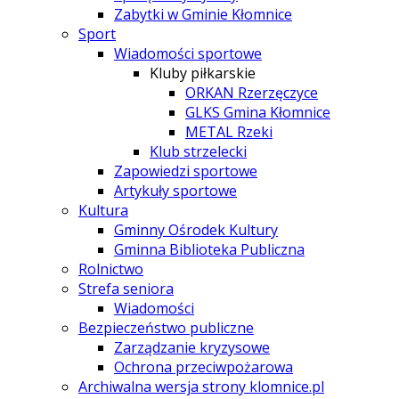
Zabytki w Gminie Kłomnice
Sport
Wiadomości sportowe
Kluby piłkarskie
ORKAN Rzerzęczyce
GLKS Gmina Kłomnice
METAL Rzeki
Klub strzelecki
Zapowiedzi sportowe
Artykuły sportowe
Kultura
Gminny Ośrodek Kultury
Gminna Biblioteka Publiczna
Rolnictwo
Strefa seniora
Wiadomości
Bezpieczeństwo publiczne
Zarządzanie kryzysowe
Ochrona przeciwpożarowa
Archiwalna wersja strony klomnice.pl