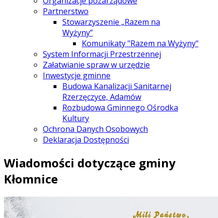
Organizacje pozarządowe
Partnerstwo
Stowarzyszenie „Razem na
Wyżyny”
Komunikaty "Razem na Wyżyny"
System Informacji Przestrzennej
Załatwianie spraw w urzędzie
Inwestycje gminne
Budowa Kanalizacji Sanitarnej
Rzerzęczyce, Adamów
Rozbudowa Gminnego Ośrodka
Kultury
Ochrona Danych Osobowych
Deklaracja Dostępności
Wiadomości dotyczące gminy
Kłomnice