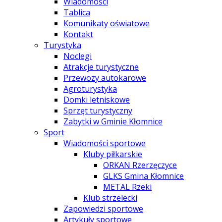
Wiadomości
Tablica
Komunikaty oświatowe
Kontakt
Turystyka
Noclegi
Atrakcje turystyczne
Przewozy autokarowe
Agroturystyka
Domki letniskowe
Sprzęt turystyczny
Zabytki w Gminie Kłomnice
Sport
Wiadomości sportowe
Kluby piłkarskie
ORKAN Rzerzęczyce
GLKS Gmina Kłomnice
METAL Rzeki
Klub strzelecki
Zapowiedzi sportowe
Artykuły sportowe