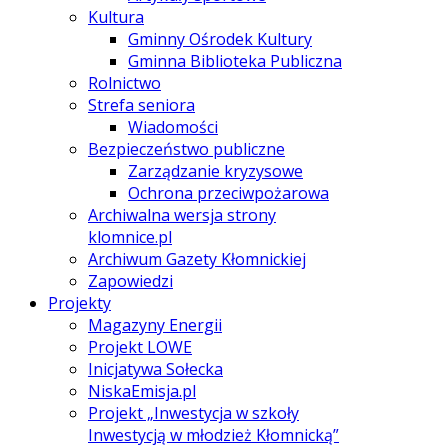
Kultura
Gminny Ośrodek Kultury
Gminna Biblioteka Publiczna
Rolnictwo
Strefa seniora
Wiadomości
Bezpieczeństwo publiczne
Zarządzanie kryzysowe
Ochrona przeciwpożarowa
Archiwalna wersja strony
klomnice.pl
Archiwum Gazety Kłomnickiej
Zapowiedzi
Projekty
Magazyny Energii
Projekt LOWE
Inicjatywa Sołecka
NiskaEmisja.pl
Projekt „Inwestycja w szkoły
Inwestycją w młodzież Kłomnicką”