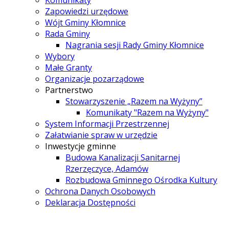
Komunikaty
Zapowiedzi urzędowe
Wójt Gminy Kłomnice
Rada Gminy
Nagrania sesji Rady Gminy Kłomnice
Wybory
Małe Granty
Organizacje pozarządowe
Partnerstwo
Stowarzyszenie „Razem na Wyżyny”
Komunikaty "Razem na Wyżyny"
System Informacji Przestrzennej
Załatwianie spraw w urzędzie
Inwestycje gminne
Budowa Kanalizacji Sanitarnej
Rzerzęczyce, Adamów
Rozbudowa Gminnego Ośrodka Kultury
Ochrona Danych Osobowych
Deklaracja Dostępności