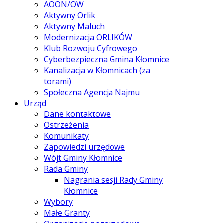
AOON/OW
Aktywny Orlik
Aktywny Maluch
Modernizacja ORLIKÓW
Klub Rozwoju Cyfrowego
Cyberbezpieczna Gmina Kłomnice
Kanalizacja w Kłomnicach (za
torami)
Społeczna Agencja Najmu
Urząd
Dane kontaktowe
Ostrzeżenia
Komunikaty
Zapowiedzi urzędowe
Wójt Gminy Kłomnice
Rada Gminy
Nagrania sesji Rady Gminy
Kłomnice
Wybory
Małe Granty