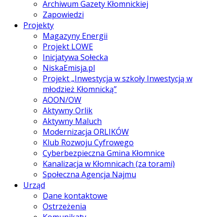
Archiwum Gazety Kłomnickiej
Zapowiedzi
Projekty
Magazyny Energii
Projekt LOWE
Inicjatywa Sołecka
NiskaEmisja.pl
Projekt „Inwestycja w szkoły Inwestycją w
młodzież Kłomnicką”
AOON/OW
Aktywny Orlik
Aktywny Maluch
Modernizacja ORLIKÓW
Klub Rozwoju Cyfrowego
Cyberbezpieczna Gmina Kłomnice
Kanalizacja w Kłomnicach (za torami)
Społeczna Agencja Najmu
Urząd
Dane kontaktowe
Ostrzeżenia