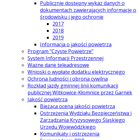
Publicznie dostępny wykaz danych o
dokumentach zawierających informację o
środowisku i jego ochronie
2017
2018
2019
Informacja o jakości powietrza
Program "Czyste Powietrze"
System Informacji Przestrzennej
Ważne dane teleadresowe
Wnioski o wypłatę dodatku elektrycznego
Ochrona ludności i obrona cywilna
Rozkład jazdy gminnej linii komunikacji
publicznej Witkowice-Kłomnice przez Garnek
Jakość powietrza
Bieżąca ocena jakości powietrza
Ostrzeżenia Wydziału Bezpieczeństwa i
Zarządzania Kryzysowego Śląskiego
Urzędu Wojewódzkiego
Komunikaty i ostrzeżenia