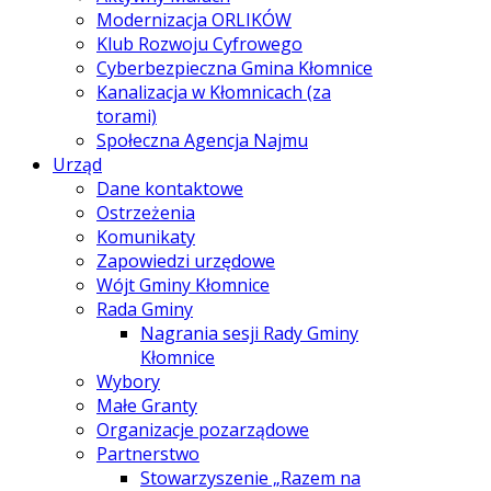
Modernizacja ORLIKÓW
Klub Rozwoju Cyfrowego
Cyberbezpieczna Gmina Kłomnice
Kanalizacja w Kłomnicach (za
torami)
Społeczna Agencja Najmu
Urząd
Dane kontaktowe
Ostrzeżenia
Komunikaty
Zapowiedzi urzędowe
Wójt Gminy Kłomnice
Rada Gminy
Nagrania sesji Rady Gminy
Kłomnice
Wybory
Małe Granty
Organizacje pozarządowe
Partnerstwo
Stowarzyszenie „Razem na