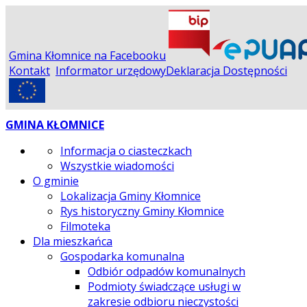
Gmina Kłomnice na Facebooku
Kontakt
Informator urzędowy
Deklaracja Dostępności
GMINA KŁOMNICE
Informacja o ciasteczkach
Wszystkie wiadomości
O gminie
Lokalizacja Gminy Kłomnice
Rys historyczny Gminy Kłomnice
Filmoteka
Dla mieszkańca
Gospodarka komunalna
Odbiór odpadów komunalnych
Podmioty świadczące usługi w
zakresie odbioru nieczystości