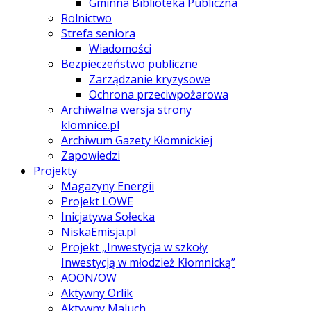
Gminna Biblioteka Publiczna
Rolnictwo
Strefa seniora
Wiadomości
Bezpieczeństwo publiczne
Zarządzanie kryzysowe
Ochrona przeciwpożarowa
Archiwalna wersja strony
klomnice.pl
Archiwum Gazety Kłomnickiej
Zapowiedzi
Projekty
Magazyny Energii
Projekt LOWE
Inicjatywa Sołecka
NiskaEmisja.pl
Projekt „Inwestycja w szkoły
Inwestycją w młodzież Kłomnicką”
AOON/OW
Aktywny Orlik
Aktywny Maluch