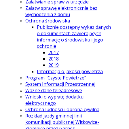
Załatwianie spraw w urzędzie
Załatw sprawę elektronicznie bez
wychodzenia z domu
Ochrona środowiska
Publicznie dostępny wykaz danych
o dokumentach zawierających
informację o środowisku i jego
ochronie
2017
2018
2019
Informacja o jakości powietrza
Program "Czyste Powietrze"
System Informacji Przestrzennej
Ważne dane teleadresowe
Wnioski o wypłatę dodatku
elektrycznego
Ochrona ludności i obrona cywilna
Rozkład jazdy gminnej linii
komunikacji publicznej Witkowice-
Kłomnice przez Garnek