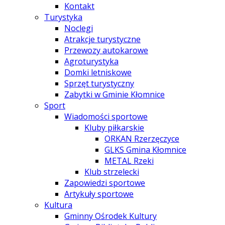
Kontakt
Turystyka
Noclegi
Atrakcje turystyczne
Przewozy autokarowe
Agroturystyka
Domki letniskowe
Sprzęt turystyczny
Zabytki w Gminie Kłomnice
Sport
Wiadomości sportowe
Kluby piłkarskie
ORKAN Rzerzęczyce
GLKS Gmina Kłomnice
METAL Rzeki
Klub strzelecki
Zapowiedzi sportowe
Artykuły sportowe
Kultura
Gminny Ośrodek Kultury