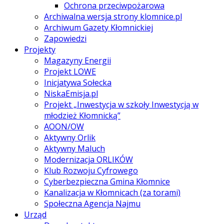
Ochrona przeciwpożarowa
Archiwalna wersja strony klomnice.pl
Archiwum Gazety Kłomnickiej
Zapowiedzi
Projekty
Magazyny Energii
Projekt LOWE
Inicjatywa Sołecka
NiskaEmisja.pl
Projekt „Inwestycja w szkoły Inwestycją w
młodzież Kłomnicką”
AOON/OW
Aktywny Orlik
Aktywny Maluch
Modernizacja ORLIKÓW
Klub Rozwoju Cyfrowego
Cyberbezpieczna Gmina Kłomnice
Kanalizacja w Kłomnicach (za torami)
Społeczna Agencja Najmu
Urząd