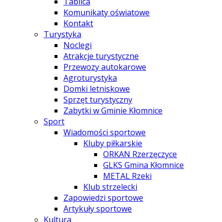
Tablica
Komunikaty oświatowe
Kontakt
Turystyka
Noclegi
Atrakcje turystyczne
Przewozy autokarowe
Agroturystyka
Domki letniskowe
Sprzęt turystyczny
Zabytki w Gminie Kłomnice
Sport
Wiadomości sportowe
Kluby piłkarskie
ORKAN Rzerzęczyce
GLKS Gmina Kłomnice
METAL Rzeki
Klub strzelecki
Zapowiedzi sportowe
Artykuły sportowe
Kultura