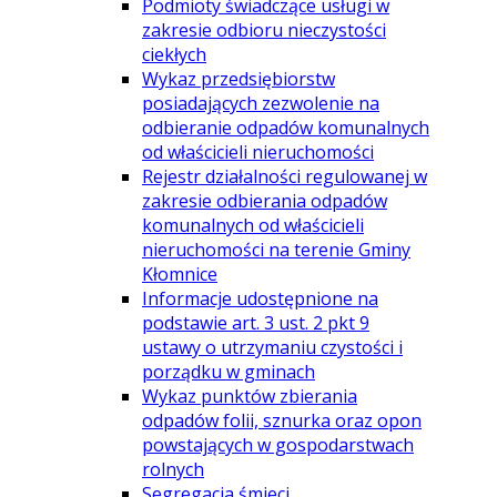
Podmioty świadczące usługi w
zakresie odbioru nieczystości
ciekłych
Wykaz przedsiębiorstw
posiadających zezwolenie na
odbieranie odpadów komunalnych
od właścicieli nieruchomości
Rejestr działalności regulowanej w
zakresie odbierania odpadów
komunalnych od właścicieli
nieruchomości na terenie Gminy
Kłomnice
Informacje udostępnione na
podstawie art. 3 ust. 2 pkt 9
ustawy o utrzymaniu czystości i
porządku w gminach
Wykaz punktów zbierania
odpadów folii, sznurka oraz opon
powstających w gospodarstwach
rolnych
Segregacja śmieci