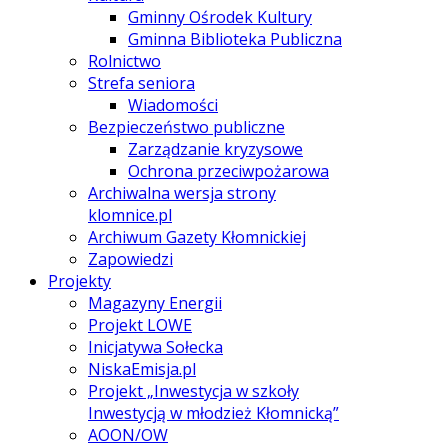
Gminny Ośrodek Kultury
Gminna Biblioteka Publiczna
Rolnictwo
Strefa seniora
Wiadomości
Bezpieczeństwo publiczne
Zarządzanie kryzysowe
Ochrona przeciwpożarowa
Archiwalna wersja strony
klomnice.pl
Archiwum Gazety Kłomnickiej
Zapowiedzi
Projekty
Magazyny Energii
Projekt LOWE
Inicjatywa Sołecka
NiskaEmisja.pl
Projekt „Inwestycja w szkoły
Inwestycją w młodzież Kłomnicką”
AOON/OW