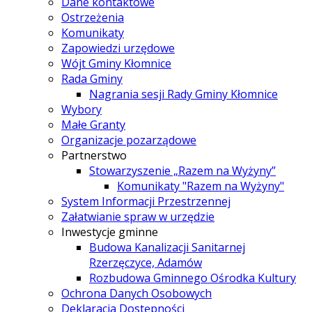
Dane kontaktowe
Ostrzeżenia
Komunikaty
Zapowiedzi urzędowe
Wójt Gminy Kłomnice
Rada Gminy
Nagrania sesji Rady Gminy Kłomnice
Wybory
Małe Granty
Organizacje pozarządowe
Partnerstwo
Stowarzyszenie „Razem na Wyżyny”
Komunikaty "Razem na Wyżyny"
System Informacji Przestrzennej
Załatwianie spraw w urzędzie
Inwestycje gminne
Budowa Kanalizacji Sanitarnej
Rzerzęczyce, Adamów
Rozbudowa Gminnego Ośrodka Kultury
Ochrona Danych Osobowych
Deklaracja Dostępności